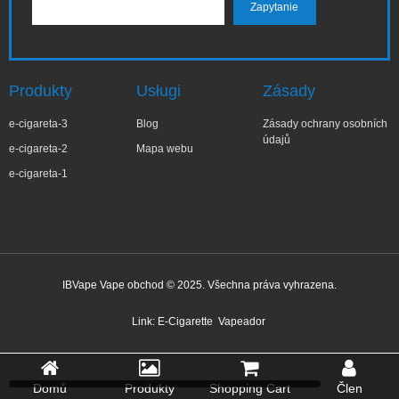
Produkty
Usługi
Zásady
e-cigareta-3
Blog
Zásady ochrany osobních
údajů
e-cigareta-2
Mapa webu
e-cigareta-1
IBVape Vape obchod © 2025. Všechna práva vyhrazena.
✕
Kar***lina
Nedávný nákup
Link:
E-Cigarette
Vapeador
Před 2 hodinou
Domů
Produkty
Shopping Cart
Člen