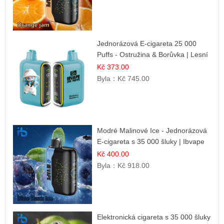
Jednorázová E-cigareta 25 000
Puffs - Ostružina & Borůvka | Lesní
ovocná směs
Kč 373.00
Byla：
Kč 745.00
Modré Malinové Ice - Jednorázová
E-cigareta s 35 000 šluky | Ibvape
Kč 400.00
Byla：
Kč 918.00
Elektronická cigareta s 35 000 šluky