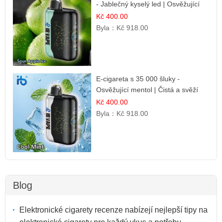
- Jablečný kyselý led | Osvěžující
kyselá jablka
Kč 400.00
Byla：
Kč 918.00
E-cigareta s 35 000 šluky -
Osvěžující mentol | Čistá a svěží
chuť
Kč 400.00
Byla：
Kč 918.00
Blog
Elektronické cigarety recenze nabízejí nejlepší tipy na