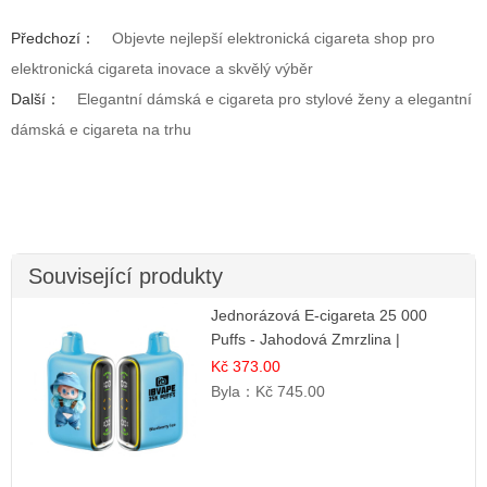
Předchozí：
Objevte nejlepší elektronická cigareta shop pro
elektronická cigareta inovace a skvělý výběr
Další：
Elegantní dámská e cigareta pro stylové ženy a elegantní
dámská e cigareta na trhu
Související produkty
Jednorázová E-cigareta 25 000
Puffs - Jahodová Zmrzlina |
Krémová sladká příchuť
Kč 373.00
Byla：
Kč 745.00