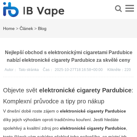
Home
>
Článek
>
Blog
Nejlepší obchod s elektronickými cigaretami Pardubice
nabízí elektronické cigarety Pardubice za skvělé ceny
Autor：
Tato stránka
Čas：
2025-10-27T18:16:58+00:00
Klikněte：
220
Objevte svět
elektronické cigarety Pardubice
:
Komplexní průvodce a tipy pro nákup
V dnešní době roste zájem o
elektronické cigarety Pardubice
díky jejich výhodám oproti tradičnímu kouření. Jestli hledáte
spolehlivý a kvalitní zdroj pro
elektronické cigarety Pardubice
,
tento článek vám nabídne přehled toho nejlepšího, co místní trh