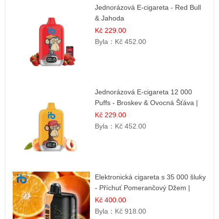
Jednorázová E-cigareta - Red Bull
& Jahoda
Kč 229.00
Byla：
Kč 452.00
Jednorázová E-cigareta 12 000
Puffs - Broskev & Ovocná Šťáva |
Osvěžující ovocná směs
Kč 229.00
Byla：
Kč 452.00
Elektronická cigareta s 35 000 šluky
- Příchuť Pomerančový Džem |
Dlouhotrvající zážitek
Kč 400.00
Byla：
Kč 918.00