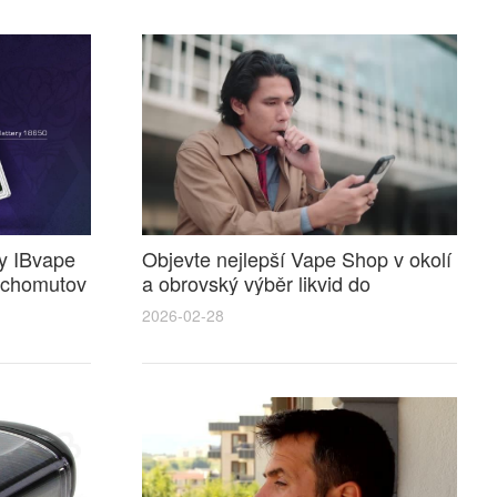
y IBvape
Objevte nejlepší Vape Shop v okolí
a chomutov
a obrovský výběr likvid do
elektronické cigarety pro
2026-02-28
každodenní vapování