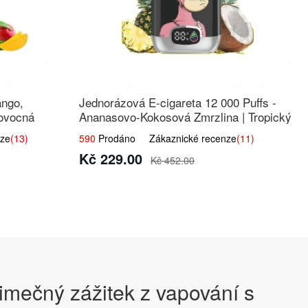
ango,
Jednorázová E-cigareta 12 000 Puffs -
 ovocná
Ananasovo-Kokosová Zmrzlina | Tropický
dezert
ze
(13)
590
Prodáno Zákaznické recenze
(11)
Kč 229.00
Kč 452.00
jimečný zážitek z vapování s