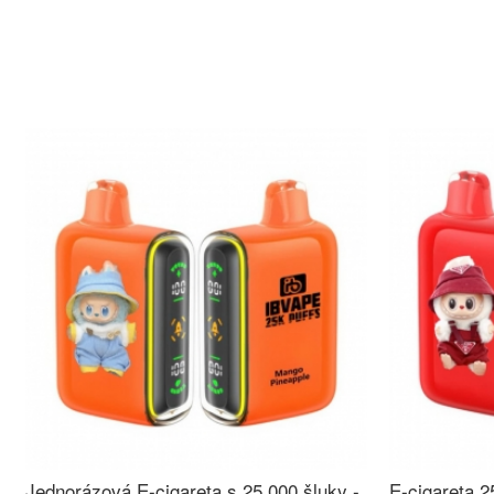
Jednorázová E-cigareta s 25 000 šluky -
E-cigareta 2