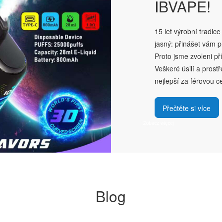
IBVAPE!
15 let výrobní tradic
jasný: přinášet vám p
Proto jsme zvoleni p
Veškeré úsilí a prostř
nejlepší za férovou c
Přečtěte si více
Blog