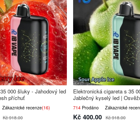
 35 000 šluky - Jahodový led
Elektronická cigareta s 35 0
esh příchuť
Jablečný kyselý led | Osvěžu
jablka
ákaznické recenze
(16)
714
Prodáno Zákaznické recen
Kč 400.00
Kč 918.00
Kč 918.00