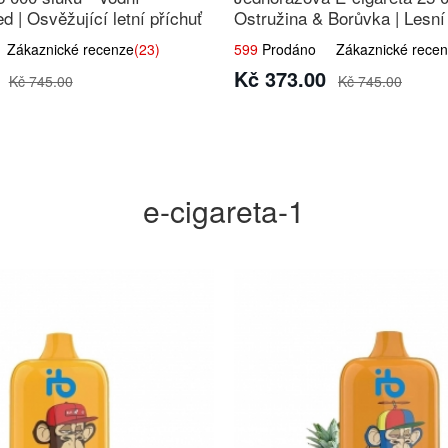
d | Osvěžující letní příchuť
Ostružina & Borůvka | Lesn
směs
ákaznické recenze
(23)
599
Prodáno Zákaznické recen
Kč 373.00
Kč 745.00
Kč 745.00
e-cigareta-1