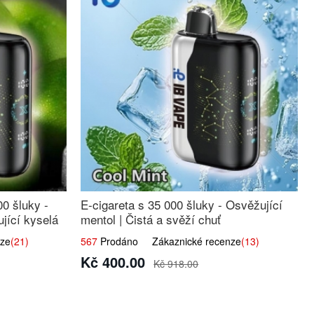
00 šluky -
E-cigareta s 35 000 šluky - Osvěžující
jící kyselá
mentol | Čistá a svěží chuť
ze
(21)
567
Prodáno Zákaznické recenze
(13)
Kč 400.00
Kč 918.00