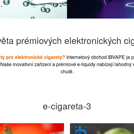
věta prémiových elektronických ci
ty pro elektronické cigarety?
Internetový obchod IBVAPE je p
aše inovativní zařízení a prémiové e-liquidy nabízejí lahodný 
chutě.
e-cigareta-3