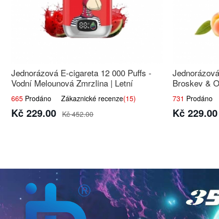
Jednorázová E-cigareta 12 000 Puffs -
Jednorázová 
Vodní Melounová Zmrzlina | Letní
Broskev & O
dezertní příchuť
ovocná smě
665
Prodáno Zákaznické recenze
(15)
731
Prodáno Z
Kč 229.00
Kč 229.00
Kč 452.00