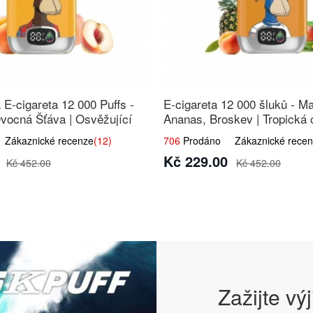
E-cigareta 12 000 Puffs -
E-cigareta 12 000 šluků - M
vocná Šťáva | Osvěžující
Ananas, Broskev | Tropická
s
směs
ákaznické recenze
(12)
706
Prodáno Zákaznické recen
Kč 229.00
Kč 452.00
Kč 452.00
Zažijte vý