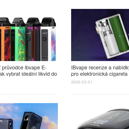
 průvodce ibvape E-
IBvape recenze a nabídk
ak vybrat ideální likvid do
pro elektronická cigaret
ké cigarety pro plnou chuť
srovnání cen a tipy
2026-03-01