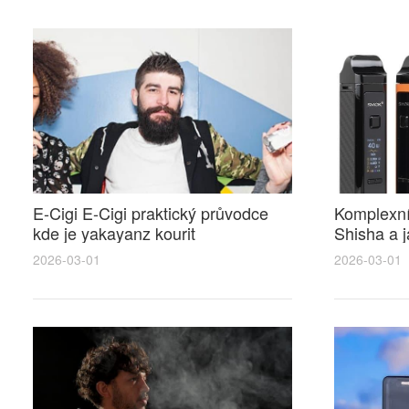
E-Cigi E-Cigi praktický průvodce
Komplexní
kde je yakayanz kourit
Shisha a j
elektronickou cigaretu pravidla
elektronic
2026-03-01
2026-03-01
místa a uživatelské tipy