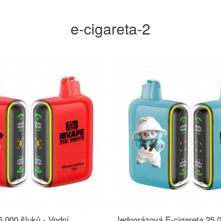
e-cigareta-2
5 000 šluků - Vodní
Jednorázová E-cigareta 25 0