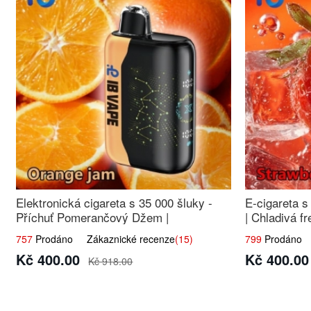
Elektronická cigareta s 35 000 šluky -
E-cigareta s
Příchuť Pomerančový Džem |
| Chladivá fr
Dlouhotrvající zážitek
757
Prodáno Zákaznické recenze
(15)
799
Prodáno Z
Kč 400.00
Kč 400.00
Kč 918.00