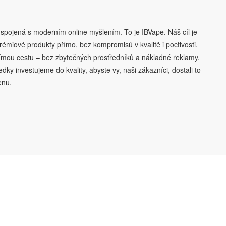
e spojená s moderním online myšlením. To je IBVape. Náš cíl je
rémiové produkty přímo, bez kompromisů v kvalitě i poctivosti.
římou cestu – bez zbytečných prostředníků a nákladné reklamy.
edky investujeme do kvality, abyste vy, naši zákazníci, dostali to
enu.