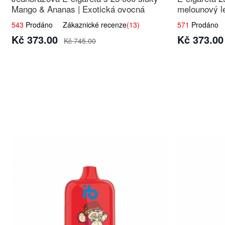
Mango & Ananas | Exotická ovocná
melounový le
směs
543
Prodáno Zákaznické recenze
(13)
571
Prodáno Z
Kč 373.00
Kč 373.00
Kč 745.00