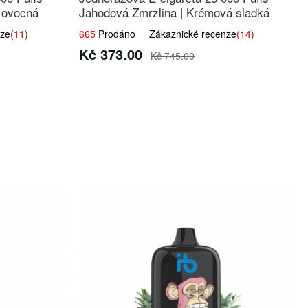
í ovocná
Jahodová Zmrzlina | Krémová sladká
příchuť
ze
(11)
665
Prodáno Zákaznické recenze
(14)
Kč 373.00
Kč 745.00