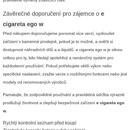
Závěrečné doporučení pro zájemce o
e
cigareta ego w
Před nákupem doporučujeme porovnat více verzí, vyzkoušet
zařízení v kamenné prodejně, pokud je to možné, a ověřit si
dostupnost náhradních dílů a e-liquidů.
e cigareta ego w
je silnou
volbou pro ty, kdo hledají spolehlivý a nenáročný systém pro
každodenní používání. Pokud potřebujete větší výkon nebo
specifické nastavení, zvažte verze s rozšířenými funkcemi nebo jiné
modely od renomovaných výrobců.
Pamatujte, že zodpovědné používání a pravidelná údržba výrazně
prodlužují životnost a zlepšují bezpečnost zařízení
e cigareta ego
w
.
Rychlý kontrolní seznam před koupí
Zkontrolujte kapacitu baterie a dobu nabíjení.