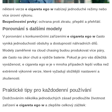
některé verze
e cigareta ego w
nabízejí jednoduché režimy nebo
více úrovní výkonu.
Bezpečnostní prvky:
ochrana proti zkratu, přepětí a přehřátí.
Porovnání s dalšími modely
V porovnání s konkurenčními zařízeními
e cigareta ego w
často
vyniká jednoduchostí obsluhy a dostupností náhradních dílů.
Modely zaměřené na cloud chasing budou produkovat více páry,
ale často na úkor chuti a výdrže baterie. Pokud je pro vás důležitá
vyváženost,
e cigareta ego w
je v mnoha případech lepší volba než
extrémně výkonné verze, které vyžadují složitější nastavení a
zkušenosti.
Praktické tipy pro každodenní používání
Dodržováním několika jednoduchých zásad prodloužíte životnost
zařízení
e cigareta ego w
a zlepšíte celkový zážitek: