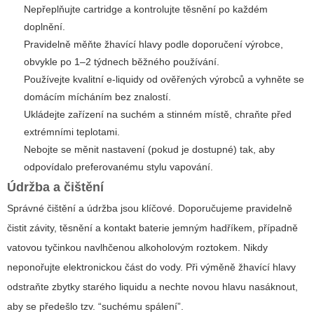
Nepřeplňujte cartridge a kontrolujte těsnění po každém
doplnění.
Pravidelně měňte žhavící hlavy podle doporučení výrobce,
obvykle po 1–2 týdnech běžného používání.
Používejte kvalitní e-liquidy od ověřených výrobců a vyhněte se
domácím mícháním bez znalostí.
Ukládejte zařízení na suchém a stinném místě, chraňte před
extrémními teplotami.
Nebojte se měnit nastavení (pokud je dostupné) tak, aby
odpovídalo preferovanému stylu vapování.
Údržba a čištění
Správné čištění a údržba jsou klíčové. Doporučujeme pravidelně
čistit závity, těsnění a kontakt baterie jemným hadříkem, případně
vatovou tyčinkou navlhčenou alkoholovým roztokem. Nikdy
neponořujte elektronickou část do vody. Při výměně žhavící hlavy
odstraňte zbytky starého liquidu a nechte novou hlavu nasáknout,
aby se předešlo tzv. “suchému spálení”.