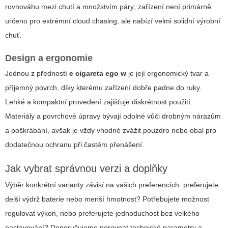
rovnováhu mezi chutí a množstvím páry; zařízení není primárně
určeno pro extrémní cloud chasing, ale nabízí velmi solidní výrobní
chuť.
Design a ergonomie
Jednou z předností
e cigareta ego w
je její ergonomický tvar a
příjemný povrch, díky kterému zařízení dobře padne do ruky.
Lehké a kompaktní provedení zajišťuje diskrétnost použití.
Materiály a povrchové úpravy bývají odolné vůči drobným nárazům
a poškrábání, avšak je vždy vhodné zvážit pouzdro nebo obal pro
dodatečnou ochranu při častém přenášení.
Jak vybrat správnou verzi a doplňky
Výběr konkrétní varianty závisí na vašich preferencích: preferujete
delší výdrž baterie nebo menší hmotnost? Potřebujete možnost
regulovat výkon, nebo preferujete jednoduchost bez velkého
nastavování? Doporučujeme porovnat technické parametry a