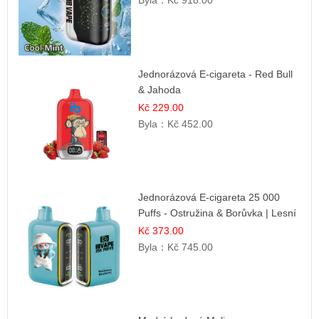
Byla：
Kč 918.00
Jednorázová E-cigareta - Red Bull
& Jahoda
Kč 229.00
Byla：
Kč 452.00
Jednorázová E-cigareta 25 000
Puffs - Ostružina & Borůvka | Lesní
ovocná směs
Kč 373.00
Byla：
Kč 745.00