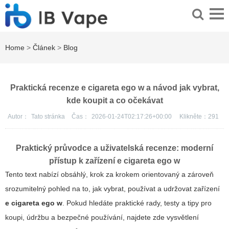
Home
>
Článek
>
Blog
Praktická recenze e cigareta ego w a návod jak vybrat,
kde koupit a co očekávat
Autor：
Tato stránka
Čas：
2026-01-24T02:17:26+00:00
Klikněte：
291
Praktický průvodce a uživatelská recenze: moderní
přístup k zařízení
e cigareta ego w
Tento text nabízí obsáhlý, krok za krokem orientovaný a zároveň
srozumitelný pohled na to, jak vybrat, používat a udržovat zařízení
e cigareta ego w
. Pokud hledáte praktické rady, testy a tipy pro
koupi, údržbu a bezpečné používání, najdete zde vysvětlení