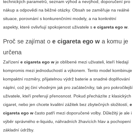
technických parametrů, seznam výhod a nevýhod, doporučení pro
nákup a odpovědi na běžné otázky. Obsah se zaměřuje na reálné
situace, porovnání s konkurenčními modely, a na konkrétní
aspekty, které ovlivňují spokojenost uživatele s
e cigareta ego w
.
Proč se zajímat o
e cigareta ego w
a komu je
určena
Zařízení
e cigareta ego w
je oblíbené mezi uživateli, kteří hledají
kompromis mezi jednoduchostí a výkonem. Tento model kombinuje
kompaktní rozměry, přijatelnou výdrž baterie a snadné doplňování
náplní, což jej činí vhodným jak pro začátečníky, tak pro pokročilejší
uživatele, kteří preferují přenosnost. Pokud přecházíte z klasických
cigaret, nebo jen chcete kvalitní zážitek bez zbytečných složitostí,
e
cigareta ego w
často patří mezi doporučené volby. Důležitý je ale i
výběr správného e-liquidu, náhradních žhavících hlav a pochopení
základní údržby.