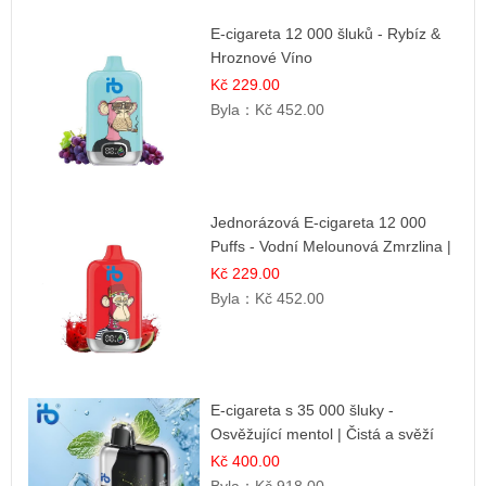
E-cigareta 12 000 šluků - Rybíz &
Hroznové Víno
Kč 229.00
Byla：
Kč 452.00
Jednorázová E-cigareta 12 000
Puffs - Vodní Melounová Zmrzlina |
Letní dezertní příchuť
Kč 229.00
Byla：
Kč 452.00
E-cigareta s 35 000 šluky -
Osvěžující mentol | Čistá a svěží
chuť
Kč 400.00