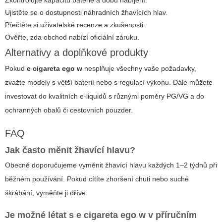
Ujistěte se o dostupnosti náhradních žhavících hlav.
Přečtěte si uživatelské recenze a zkušenosti.
Ověřte, zda obchod nabízí oficiální záruku.
Alternativy a doplňkové produkty
Pokud
e cigareta ego w
nesplňuje všechny vaše požadavky,
zvažte modely s větší baterií nebo s regulací výkonu. Dále můžete
investovat do kvalitních e-liquidů s různými poměry PG/VG a do
ochranných obalů či cestovních pouzder.
FAQ
Jak často měnit žhavící hlavu?
Obecně doporučujeme vyměnit žhavící hlavu každých 1–2 týdnů při
běžném používání. Pokud cítíte zhoršení chuti nebo suché
škrábání, vyměňte ji dříve.
Je možné létat s
e cigareta ego w
v příručním