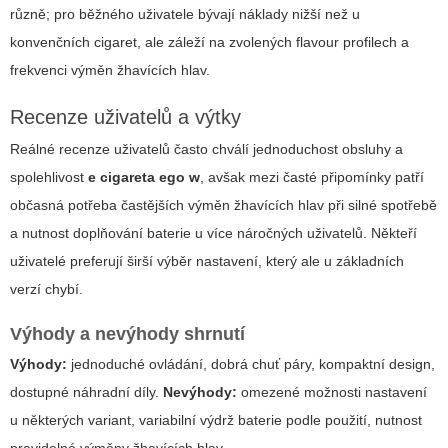
různě; pro běžného uživatele bývají náklady nižší než u
konvenčních cigaret, ale záleží na zvolených flavour profilech a
frekvenci výměn žhavících hlav.
Recenze uživatelů a výtky
Reálné recenze uživatelů často chválí jednoduchost obsluhy a
spolehlivost
e cigareta ego w
, avšak mezi časté připomínky patří
občasná potřeba častějších výměn žhavících hlav při silné spotřebě
a nutnost doplňování baterie u více náročných uživatelů. Někteří
uživatelé preferují širší výběr nastavení, který ale u základních
verzí chybí.
Výhody a nevýhody shrnutí
Výhody:
jednoduché ovládání, dobrá chuť páry, kompaktní design,
dostupné náhradní díly.
Nevýhody:
omezené možnosti nastavení
u některých variant, variabilní výdrž baterie podle použití, nutnost
pravidelné výměny žhavících hlav.