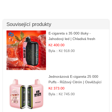
Související produkty
E-cigareta s 35 000 šluky -
Jahodový led | Chladivá fresh
příchuť
Kč 400.00
Byla：
Kč 918.00
Jednorázová E-cigareta 25 000
Puffs - Růžový Citrón | Osvěžující
citrusová příchuť
Kč 373.00
Byla：
Kč 745.00