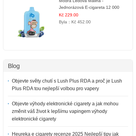
Modrá Ledová Malina -
Jednorázová E-cigareta 12 000
šluků | Osvěžující Bobulová Příchuť
Kč 229.00
Byla：
Kč 452.00
Blog
Objevte světy chutí s Lush Plus RDA a proč je Lush
Plus RDA tou nejlepší volbou pro vapery
Objevte výhody elektronické cigarety a jak mohou
změnit váš život k lepšímu vapingem výhody
elektronické cigarety
Heureka e cigarety recenze 2025 Nejlepší tipy jak