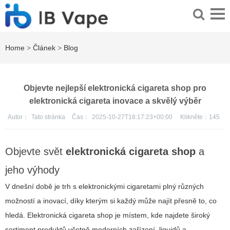
Home
>
Článek
>
Blog
Objevte nejlepší elektronická cigareta shop pro
elektronická cigareta inovace a skvělý výběr
Autor：
Tato stránka
Čas：
2025-10-27T18:17:23+00:00
Klikněte：
145
Objevte svět
elektronická cigareta shop
a
jeho výhody
V dnešní době je trh s elektronickými cigaretami plný různých
možností a inovací, díky kterým si každý může najít přesně to, co
hledá.
Elektronická cigareta shop
je místem, kde najdete široký
sortiment produktů včetně moderních zařízení, liquidů a