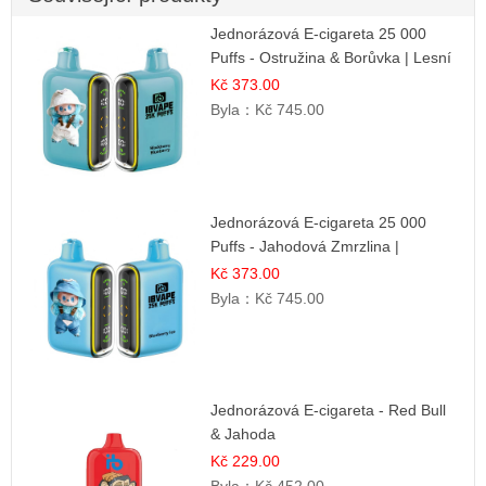
Jednorázová E-cigareta 25 000
Puffs - Ostružina & Borůvka | Lesní
ovocná směs
Kč 373.00
Byla：
Kč 745.00
Jednorázová E-cigareta 25 000
Puffs - Jahodová Zmrzlina |
Krémová sladká příchuť
Kč 373.00
Byla：
Kč 745.00
Jednorázová E-cigareta - Red Bull
& Jahoda
Kč 229.00