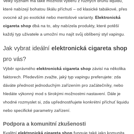
Velký význam má také možnost výběru z různých druhů liquidů,
které nabízejí bohatou škálu příchutí – od klasické tabákové, přes
ovocné až po exotické nebo mentolové varianty.
Elektronická
cigareta shop
dbá na to, aby nabízela produkty, které potěší
každý typ uživatele a umožní mu najít svůj oblíbený styl vapingu.
Jak vybrat ideální
elektronická cigareta shop
pro vás?
Výběr správného
elektronická cigareta shop
závisí na několika
faktorech. Především zvažte, jaký typ vapingu preferujete: zda
dáváte přednost jednoduchým zařízením pro začátečníky, nebo
hledáte výkonný mod s širokými možnostmi nastavení. Dále je
vhodné rozmyslet si, zda upřednostňujete konkrétní příchuť liquidu
nebo specifické parametry zařízení.
Podpora a komunitní zkušenosti
Kvalitní
elektronická cigareta shop
funguje také jako komunita,