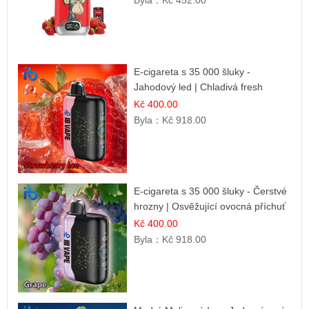
Byla：
Kč 452.00
E-cigareta s 35 000 šluky -
Jahodový led | Chladivá fresh
příchuť
Kč 400.00
Byla：
Kč 918.00
E-cigareta s 35 000 šluky - Čerstvé
hrozny | Osvěžující ovocná příchuť
Kč 400.00
Byla：
Kč 918.00