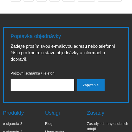
pomohou
orientovat při
každému čtenáři
výběru
najít optimální
elektronická
zařízení a
cigareta liberec,
příslušenství.
jste na správném
Pokud hledáte
místě. Tento text
Poptávka objednávky
přehledné
nabízí detailní
srovnání a rady,
přehled pro
Zadejte prosím svou e-mailovou adresu nebo telefonní
jak vybrat mezi
začátečníky i
číslo pro kontrolu stavu objednávky a informací o
populárními
pokročilé
dopravě.
značkami, najdete
uživatele: od typů
zde vysvětlení
zařízení, přes
funkcí,
Poštovní schránka / Telefon
Produkty
Usługi
Zásady
e-cigareta-3
Blog
Zásady ochrany osobních
údajů