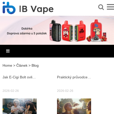
Home
>
Článek
>
Blog
Jak E-Cigi Bolt ovlivňuje provoz a pravidla pro elektronické cigarety v hospodách v Česku
Praktický průvodce E-cigarete a elektronická cigareta ego w s recenzemi, tipy na náplně a údržbu
2026-02-26
2026-02-26