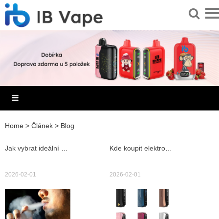
Home
>
Článek
>
Blog
Jak vybrat ideální aio elektronická cigareta pro začátečníky i zkušené uživatele, tipy, recenze a nejlepší modely aio
Kde koupit elektronická cigareta tesco a jak vybrat spolehlivý model za dobrou cenu
2026-02-01
2026-02-01