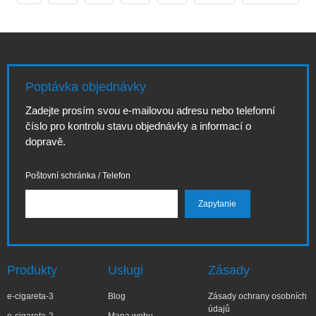
údržbě a servisu
profesionální
zařízení pro
servis, tento
vapování v
rozsáhlý průvodce
regionu Mělník.
vám poskytne
Pokud zvažujete
ucelený pohled na
pořízení e cigareta
nabídky, služby i
Poptávka objednávky
melnik jako
praktické tipy.
součást denních
Hlavní důraz je
Zadejte prosím svou e-mailovou adresu nebo telefonní
návyků nebo jen
kladen na lokální
číslo pro kontrolu stavu objednávky a informací o
chcete vědět, kde
výběr, hodnotu za
dopravě.
najít spolehl
peníze
Poštovní schránka / Telefon
Produkty
Usługi
Zásady
e-cigareta-3
Blog
Zásady ochrany osobních
údajů