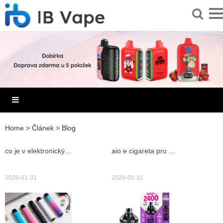
Home
>
Článek
>
Blog
co je v elektronických cigaretách když ne nikotym – podrobný průvodce složením, přísadami a možnými riziky
aio e cigareta pro začátečníky i pokročilé praktický průvodce výběrem a údržbou
2026-01-31
2026-01-31