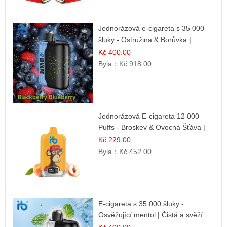
Jednorázová e-cigareta s 35 000
šluky - Ostružina & Borůvka |
Intenzivní lesní směs
Kč 400.00
Byla：
Kč 918.00
Jednorázová E-cigareta 12 000
Puffs - Broskev & Ovocná Šťáva |
Osvěžující ovocná směs
Kč 229.00
Byla：
Kč 452.00
E-cigareta s 35 000 šluky -
Osvěžující mentol | Čistá a svěží
chuť