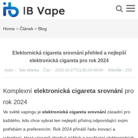
Home
>
Článek
>
Blog
Elektornická cigareta srovnání přehled a nejlepší
elektronická cigareta pro rok 2024
Autor：
Tato stránka
Čas：
2025-10-27T21:50:23+00:00
Klikněte：
253
Komplexní
elektronická cigareta srovnání
pro
rok 2024
Ve světě vapingu je
elektronická cigareta srovnání
zásadní pro
každého, kdo chce vybrat ten nejlepší přístroj odpovídající svým
potřebám a preferencím. Rok 2024 přináší řadu inovací a
vylepšení, která výrazně zlepšují zážitek z používání elektronických