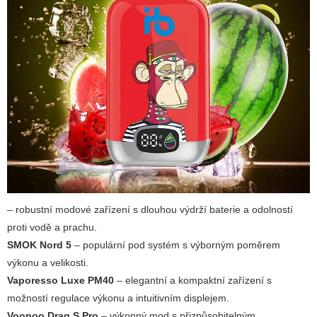
– robustní modové zařízení s dlouhou výdrží baterie a odolností
proti vodě a prachu.
SMOK Nord 5
– populární pod systém s výborným poměrem
výkonu a velikosti.
Vaporesso Luxe PM40
– elegantní a kompaktní zařízení s
možností regulace výkonu a intuitivním displejem.
Voopoo Drag S Pro
– výkonný mod s přizpůsobitelným