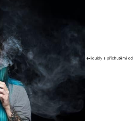
e-liquidy s příchutěmi od