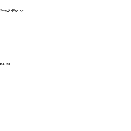
přesvědčte se
lné na