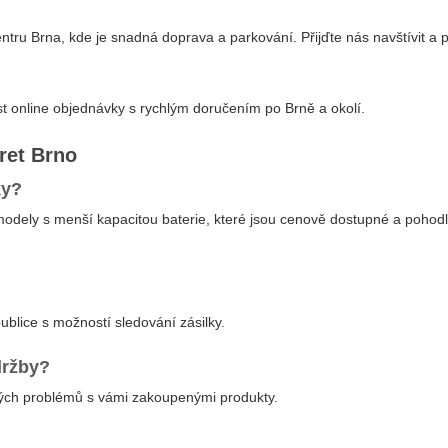
ntru Brna, kde je snadná doprava a parkování. Přijďte nás navštívit a 
st online objednávky s rychlým doručením po Brně a okolí.
ret Brno
ky?
dely s menší kapacitou baterie, které jsou cenově dostupné a pohod
ublice s možností sledování zásilky.
držby?
ckých problémů s vámi zakoupenými produkty.