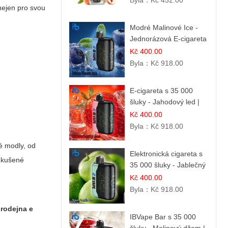
Byla：
Kč 452.00
ejen pro svou
směs
Modré Malinové Ice -
Jednorázová E-cigareta
s 35 000 šluky | Ibvape
Kč 400.00
Byla：
Kč 918.00
E-cigareta s 35 000
šluky - Jahodový led |
Chladivá fresh příchuť
Kč 400.00
Byla：
Kč 918.00
é modly, od
Elektronická cigareta s
 zkušené
35 000 šluky - Jablečný
kyselý led | Osvěžující
Kč 400.00
kyselá jablka
Byla：
Kč 918.00
rodejna e
IBVape Bar s 35 000