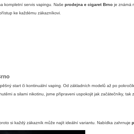
 na kompletní servis vapingu. Naše
prodejna e cigaret Brno
je známá n
 přístup ke každému zákazníkovi.
Brno
pěšný start či kontinuální vaping. Od základních modelů až po pokročil
utěmi a silami nikotinu, jsme připraveni uspokojit jak začátečníky, tak
proto si každý zákazník může najít ideální variantu. Nabídka zahrnuje
p