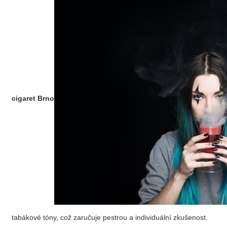
cigaret Brno
tabákové tóny, což zaručuje pestrou a individuální zkušenost.