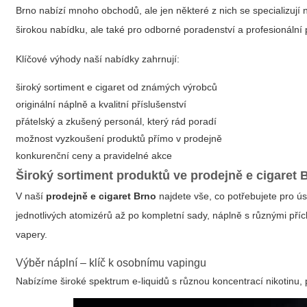
Brno nabízí mnoho obchodů, ale jen některé z nich se specializují
širokou nabídku, ale také pro odborné poradenství a profesionální
Klíčové výhody naší nabídky zahrnují:
široký sortiment e cigaret od známých výrobců
originální náplně a kvalitní příslušenství
přátelský a zkušený personál, který rád poradí
možnost vyzkoušení produktů přímo v prodejně
konkurenční ceny a pravidelné akce
Široký sortiment produktů ve
prodejně e cigaret 
V naší
prodejně e cigaret Brno
najdete vše, co potřebujete pro ús
jednotlivých atomizérů až po kompletní sady, náplně s různými přích
vapery.
Výběr náplní – klíč k osobnímu vapingu
Nabízíme široké spektrum e-liquidů s různou koncentrací nikotinu, 