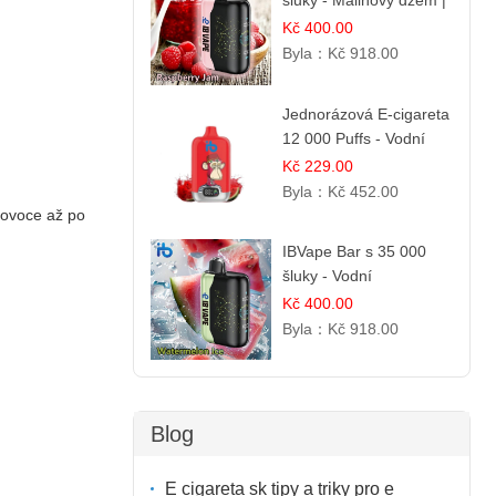
šluky - Malinový džem |
Sladká ovocná příchuť
Kč 400.00
Byla：
Kč 918.00
Jednorázová E-cigareta
12 000 Puffs - Vodní
Melounová Zmrzlina |
Kč 229.00
Letní dezertní příchuť
Byla：
Kč 452.00
 ovoce až po
IBVape Bar s 35 000
šluky - Vodní
melounový led |
Kč 400.00
Osvěžující letní příchuť
Byla：
Kč 918.00
Blog
E cigareta sk tipy a triky pro e