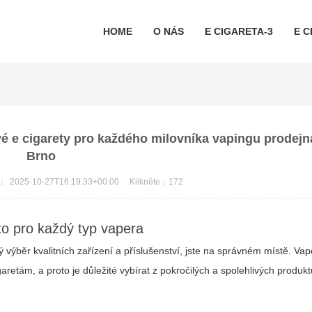
HOME
O NÁS
E CIGARETA-3
E C
vé e cigarety pro každého milovníka vapingu prodejna
Brno
s：
2025-10-27T16:19:33+00:00
Klikněte：
172
to pro každý typ vapera
ý výběr kvalitních zařízení a příslušenství, jste na správném místě. Vap
aretám, a proto je důležité vybírat z pokročilých a spolehlivých produkt