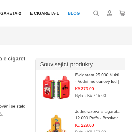
IGARETA-2
E CIGARETA-1
BLOG
 e cigaret
Související produkty
E-cigareta 25 000 šluků
- Vodní melounový led |
Osvěžující letní příchuť
Kč 373.00
Byla：
Kč 745.00
ování se stalo
Jednorázová E-cigareta
ů.
12 000 Puffs - Broskev
& Ovocná Šťáva |
Kč 229.00
Osvěžující ovocná