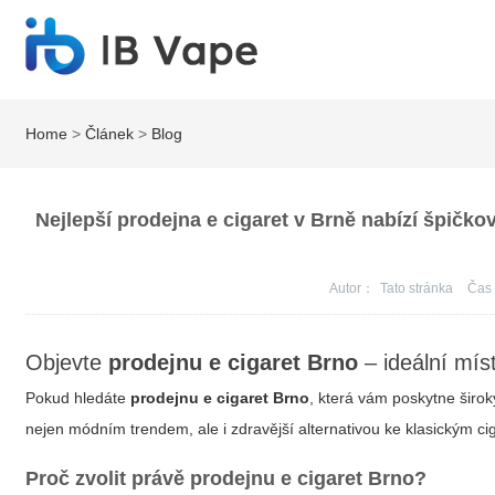
Home
>
Článek
>
Blog
Nejlepší prodejna e cigaret v Brně nabízí špičko
Autor：
Tato stránka
Ča
Objevte
prodejnu e cigaret Brno
– ideální mís
Pokud hledáte
prodejnu e cigaret Brno
, která vám poskytne širok
nejen módním trendem, ale i zdravější alternativou ke klasickým cig
Proč zvolit právě
prodejnu e cigaret Brno
?