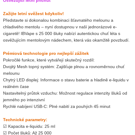
Osvěžující letní příchuť
Zažijte letní svěžest kdykoliv!
Představte si dokonalou kombinaci šťavnatého melounu a
chladivého mentolu – nyní dostupnou v naší jednorázové e-
cigaretě! IBVape s 25 000 šluky nabízí autentickou chuť léta s
osvěžujícím mentolovým nádechem, která vás okamžitě povzbudí.
Prémiová technologie pro nejlepší zážitek
Pokročilé funkce, které vytvářejí skutečný rozdíl:
Dvojitý Mesh topný systém: Zajišťuje plnou a rovnoměrnou chuť
melounu
Chytrý LED displej: Informace o stavu baterie a hladině e-liquidu v
reálném čase
Nastavitelný průtok vzduchu: Možnost regulace intenzity šluků od
jemného po intenzivní
Rychlé nabíjení USB-C: Plné nabití za pouhých 45 minut
Technické parametry:
☑ Kapacita e-liquidu: 25 ml
☑ Počet šluků: Až 25 000