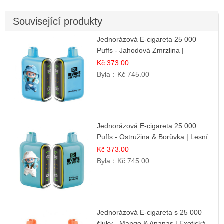
Související produkty
Jednorázová E-cigareta 25 000
Puffs - Jahodová Zmrzlina |
Krémová sladká příchuť
Kč 373.00
Byla：
Kč 745.00
Jednorázová E-cigareta 25 000
Puffs - Ostružina & Borůvka | Lesní
ovocná směs
Kč 373.00
Byla：
Kč 745.00
Jednorázová E-cigareta s 25 000
šluky - Mango & Ananas | Exotická