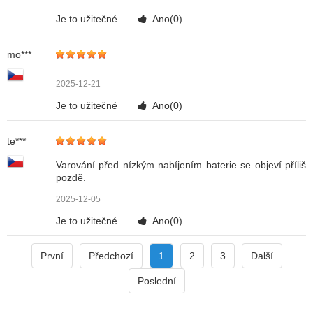
Je to užitečné
Ano(
0
)
mo***
2025-12-21
Je to užitečné
Ano(
0
)
te***
Varování před nízkým nabíjením baterie se objeví příliš
pozdě.
2025-12-05
Je to užitečné
Ano(
0
)
První
Předchozí
1
2
3
Další
Poslední