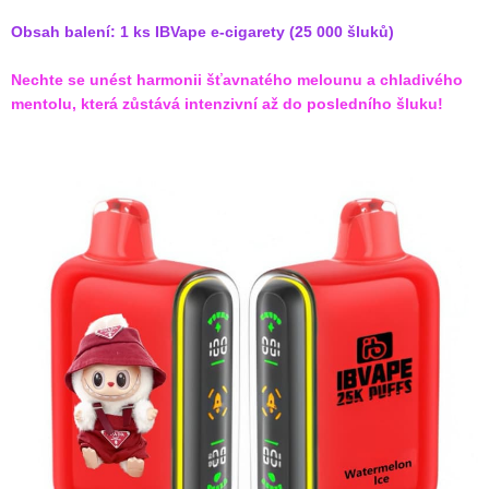
Obsah balení: 1 ks IBVape e-cigarety (25 000 šluků)
Nechte se unést harmonii šťavnatého melounu a chladivého
mentolu, která zůstává intenzivní až do posledního šluku!