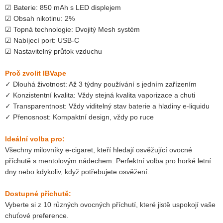
☑ Baterie: 850 mAh s LED displejem
☑ Obsah nikotinu: 2%
☑ Topná technologie: Dvojitý Mesh systém
☑ Nabíjecí port: USB-C
☑ Nastavitelný průtok vzduchu
Proč zvolit IBVape
✓ Dlouhá životnost: Až 3 týdny používání s jedním zařízením
✓ Konzistentní kvalita: Vždy stejná kvalita vaporizace a chuti
✓ Transparentnost: Vždy viditelný stav baterie a hladiny e-liquidu
✓ Přenosnost: Kompaktní design, vždy po ruce
Ideální volba pro:
Všechny milovníky e-cigaret, kteří hledají osvěžující ovocné
příchutě s mentolovým nádechem. Perfektní volba pro horké letní
dny nebo kdykoliv, když potřebujete osvěžení.
Dostupné příchutě:
Vyberte si z 10 různých ovocných příchutí, které jistě uspokojí vaše
chuťové preference.