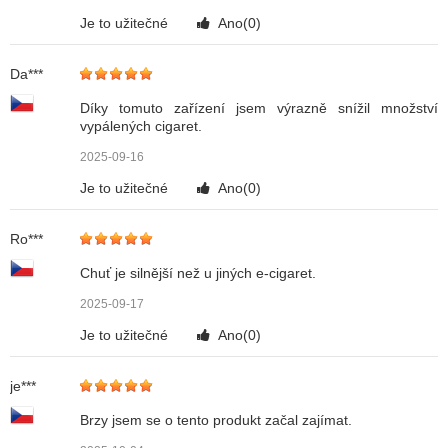
Je to užitečné
Ano(
0
)
Da***
Díky tomuto zařízení jsem výrazně snížil množství
vypálených cigaret.
2025-09-16
Je to užitečné
Ano(
0
)
Ro***
Chuť je silnější než u jiných e-cigaret.
2025-09-17
Je to užitečné
Ano(
0
)
je***
Brzy jsem se o tento produkt začal zajímat.