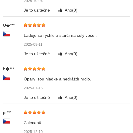
2025-10-04
Je to užitečné
Ano(
0
)
U�***
Ładuje se rychle a starčí na celý večer.
2025-09-11
Je to užitečné
Ano(
0
)
b�***
Opary jsou hladké a nedráždí hrdlo.
2025-07-15
Je to užitečné
Ano(
0
)
pr***
Zalecanů
2025-12-10