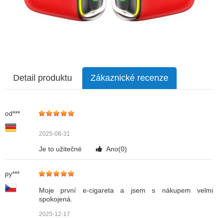
Detail produktu
Zákaznické recenze
od***
2025-08-31
Je to užitečné
Ano(
0
)
py***
Moje první e-cigareta a jsem s nákupem velmi
spokojená.
2025-12-17