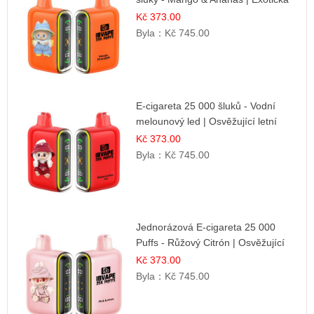
ovocná směs
Kč 373.00
Byla：
Kč 745.00
E-cigareta 25 000 šluků - Vodní
melounový led | Osvěžující letní
příchuť
Kč 373.00
Byla：
Kč 745.00
Jednorázová E-cigareta 25 000
Puffs - Růžový Citrón | Osvěžující
citrusová příchuť
Kč 373.00
Byla：
Kč 745.00