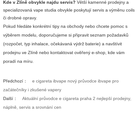
Kde v Zlíně obvykle najdu servis?
Větší kamenné prodejny a
specializovaná vape studia obvykle poskytují servis a výměnu coils
či drobné opravy.
Pokud hledáte konkrétní tipy na obchody nebo chcete pomoc s
výběrem modelu, doporučujeme si připravit seznam požadavků
(rozpočet, typ inhalace, očekávaná výdrž baterie) a navštívit
prodejnu ve Zlíně nebo kontaktovat ověřený e-shop, kde vám
poradí na míru.
Předchozí：
e cigareta ibvape nový průvodce ibvape pro
začátečníky i zkušené vapery
Další：
Aktuální průvodce e cigareta praha 2 nejlepší prodejny,
náplně, servis a srovnání cen