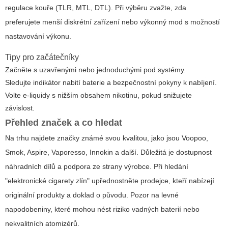
regulace kouře (TLR, MTL, DTL). Při výběru zvažte, zda
preferujete menší diskrétní zařízení nebo výkonný mod s možností
nastavování výkonu.
Tipy pro začátečníky
Začněte s uzavřenými nebo jednoduchými pod systémy.
Sledujte indikátor nabití baterie a bezpečnostní pokyny k nabíjení.
Volte e-liquidy s nižším obsahem nikotinu, pokud snižujete
závislost.
Přehled značek a co hledat
Na trhu najdete značky známé svou kvalitou, jako jsou Voopoo,
Smok, Aspire, Vaporesso, Innokin a další. Důležitá je dostupnost
náhradních dílů a podpora ze strany výrobce. Při hledání
"elektronické cigarety zlín" upřednostněte prodejce, kteří nabízejí
originální produkty a doklad o původu. Pozor na levné
napodobeniny, které mohou nést riziko vadných baterií nebo
nekvalitních atomizérů.