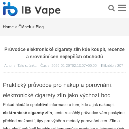
Home
>
Článek
>
Blog
Průvodce elektronické cigarety zlín kde koupit, recenze
a srovnání cen nejlepších obchodů
Autor：
Tato stránka
Čas：
2026-01-20T02:13:07+00:00
Klikněte：
207
Praktický průvodce pro nákup a porovnání:
elektronické cigarety zlín jako výchozí bod
Pokud hledáte spolehlivé informace o tom, kde a jak nakoupit
elektronické cigarety zlín
, tento rozsáhlý průvodce vám poskytne
přehled možností, tipy pro výběr a metody porovnání cen. Zlín a
jeho okolí nabízejí kombinaci kamenných prodejen a internetových