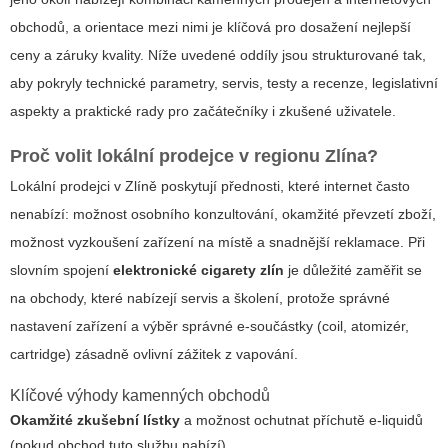
obchodů, a orientace mezi nimi je klíčová pro dosažení nejlepší
ceny a záruky kvality. Níže uvedené oddíly jsou strukturované tak,
aby pokryly technické parametry, servis, testy a recenze, legislativní
aspekty a praktické rady pro začátečníky i zkušené uživatele.
Proč volit lokální prodejce v regionu Zlína?
Lokální prodejci v Zlíně poskytují přednosti, které internet často
nenabízí: možnost osobního konzultování, okamžité převzetí zboží,
možnost vyzkoušení zařízení na místě a snadnější reklamace. Při
slovním spojení
elektronické cigarety zlín
je důležité zaměřit se
na obchody, které nabízejí servis a školení, protože správné
nastavení zařízení a výběr správné e-součástky (coil, atomizér,
cartridge) zásadně ovlivní zážitek z vapování.
Klíčové výhody kamenných obchodů
Okamžité zkušební lístky
a možnost ochutnat příchutě e-liquidů
(pokud obchod tuto službu nabízí).