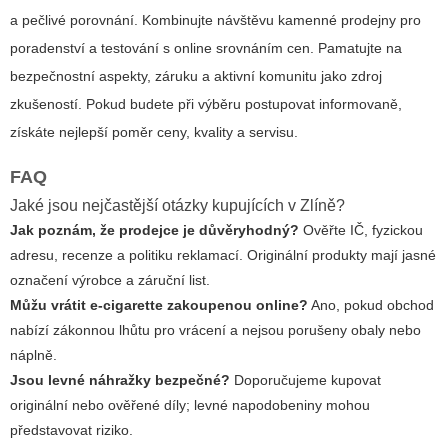
a pečlivé porovnání. Kombinujte návštěvu kamenné prodejny pro
poradenství a testování s online srovnáním cen. Pamatujte na
bezpečnostní aspekty, záruku a aktivní komunitu jako zdroj
zkušeností. Pokud budete při výběru postupovat informovaně,
získáte nejlepší poměr ceny, kvality a servisu.
FAQ
Jaké jsou nejčastější otázky kupujících v Zlíně?
Jak poznám, že prodejce je důvěryhodný?
Ověřte IČ, fyzickou
adresu, recenze a politiku reklamací. Originální produkty mají jasné
označení výrobce a záruční list.
Můžu vrátit e-cigarette zakoupenou online?
Ano, pokud obchod
nabízí zákonnou lhůtu pro vrácení a nejsou porušeny obaly nebo
náplně.
Jsou levné náhražky bezpečné?
Doporučujeme kupovat
originální nebo ověřené díly; levné napodobeniny mohou
představovat riziko.