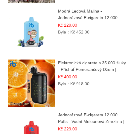
Modrá Ledová Malina -
Jednorázová E-cigareta 12 000
šluků | Osvěžující Bobulová Příchuť
Kč 229.00
Byla：
Kč 452.00
Elektronická cigareta s 35 000 šluky
- Příchuť Pomerančový Džem |
Dlouhotrvající zážitek
Kč 400.00
Byla：
Kč 918.00
Jednorázová E-cigareta 12 000
Puffs - Vodní Melounová Zmrzlina |
Letní dezertní příchuť
Kč 229.00