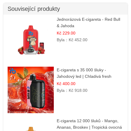
Související produkty
Jednorázová E-cigareta - Red Bull
& Jahoda
Kč 229.00
Byla：
Kč 452.00
E-cigareta s 35 000 šluky -
Jahodový led | Chladivá fresh
příchuť
Kč 400.00
Byla：
Kč 918.00
E-cigareta 12 000 šluků - Mango,
Ananas, Broskev | Tropická ovocná