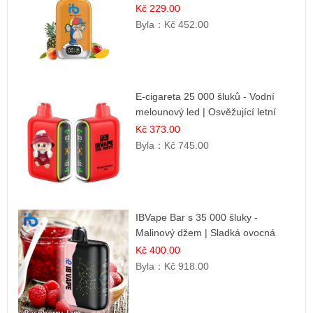
směs
Kč 229.00
Byla：
Kč 452.00
E-cigareta 25 000 šluků - Vodní
melounový led | Osvěžující letní
příchuť
Kč 373.00
Byla：
Kč 745.00
IBVape Bar s 35 000 šluky -
Malinový džem | Sladká ovocná
příchuť
Kč 400.00
Byla：
Kč 918.00