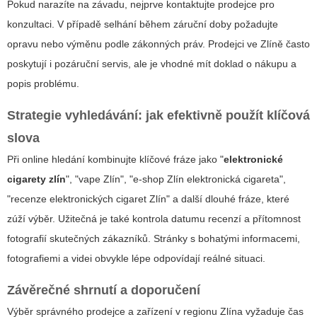
Pokud narazíte na závadu, nejprve kontaktujte prodejce pro
konzultaci. V případě selhání během záruční doby požadujte
opravu nebo výměnu podle zákonných práv. Prodejci ve Zlíně často
poskytují i pozáruční servis, ale je vhodné mít doklad o nákupu a
popis problému.
Strategie vyhledávání: jak efektivně použít klíčová
slova
Při online hledání kombinujte klíčové fráze jako "
elektronické
cigarety zlín
", "vape Zlín", "e-shop Zlín elektronická cigareta",
"recenze elektronických cigaret Zlín" a další dlouhé fráze, které
zúží výběr. Užitečná je také kontrola datumu recenzí a přítomnost
fotografií skutečných zákazníků. Stránky s bohatými informacemi,
fotografiemi a videi obvykle lépe odpovídají reálné situaci.
Závěrečné shrnutí a doporučení
Výběr správného prodejce a zařízení v regionu Zlína vyžaduje čas