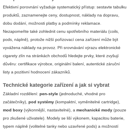
Efektivní porovnání vyžaduje systematický přístup: sestavte tabulku
produktů, zaznamenejte ceny, dostupnost, náklady na dopravu,
dobu dodání, možnosti platby a podmínky reklamace.
Nezapomeňte také zohlednit cenu spotřebního materiálu (coils,
pods, náplně), protože nižší pořizovací cena zařízení může být
vyvážena náklady na provoz. Při srovnávání výrazu
elektronické
cigarety zlín
na stránkách obchodů hledejte prvky, které zvyšují
důvěru: certifikace výrobce, originální balení, autentické záruční
listy a pozitivní hodnocení zákazníků.
Technické kategorie zařízení a jak si vybrat
Základní rozdělení:
pen-style
(jednoduché, vhodné pro
začátečníky),
pod systémy
(kompaktní, vyměnitelné cartridge),
mod boxy
(výkonnější, nastavitelné), a
mechanické mody
(pouze
pro zkušené uživatele). Modely se liší výkonem, kapacitou baterie,
typem náplně (volitelné tanky nebo uzavřené pods) a možností