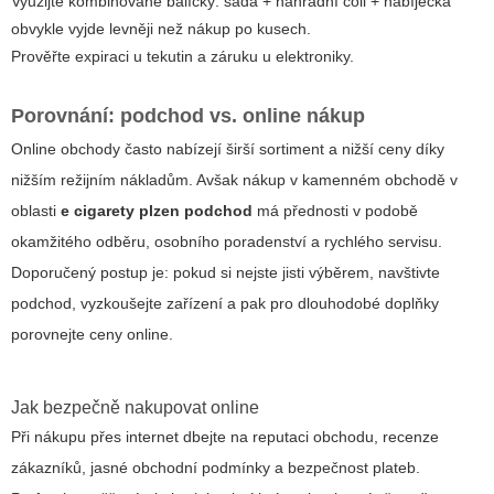
Využijte kombinované balíčky: sada + náhradní coil + nabíječka
obvykle vyjde levněji než nákup po kusech.
Prověřte expiraci u tekutin a záruku u elektroniky.
Porovnání: podchod vs. online nákup
Online obchody často nabízejí širší sortiment a nižší ceny díky
nižším režijním nákladům. Avšak nákup v kamenném obchodě v
oblasti
e cigarety plzen podchod
má přednosti v podobě
okamžitého odběru, osobního poradenství a rychlého servisu.
Doporučený postup je: pokud si nejste jisti výběrem, navštivte
podchod, vyzkoušejte zařízení a pak pro dlouhodobé doplňky
porovnejte ceny online.
Jak bezpečně nakupovat online
Při nákupu přes internet dbejte na reputaci obchodu, recenze
zákazníků, jasné obchodní podmínky a bezpečnost plateb.