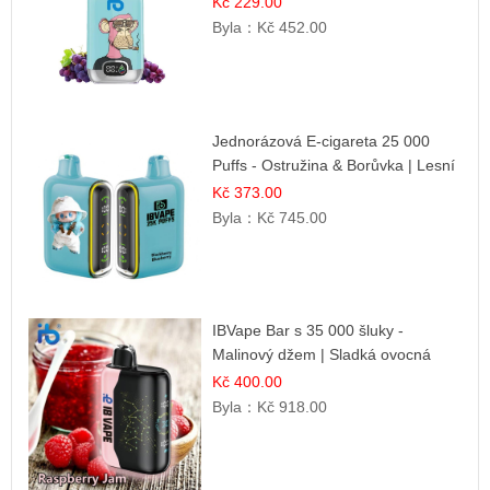
Kč 229.00
Byla：
Kč 452.00
Jednorázová E-cigareta 25 000
Puffs - Ostružina & Borůvka | Lesní
ovocná směs
Kč 373.00
Byla：
Kč 745.00
IBVape Bar s 35 000 šluky -
Malinový džem | Sladká ovocná
příchuť
Kč 400.00
Byla：
Kč 918.00