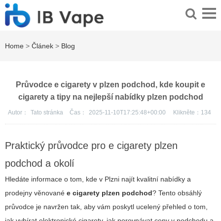
Home
>
Článek
>
Blog
Průvodce e cigarety v plzen podchod, kde koupit e
cigarety a tipy na nejlepší nabídky plzen podchod
Autor：
Tato stránka
Čas：
2025-11-10T17:25:48+00:00
Klikněte：
134
Praktický průvodce pro e cigarety plzen
podchod a okolí
Hledáte informace o tom, kde v Plzni najít kvalitní nabídky a
prodejny věnované
e cigarety plzen podchod
? Tento obsáhlý
průvodce je navržen tak, aby vám poskytl ucelený přehled o tom,
jak vybírat elektronické cigarety, jak porovnávat ceny v podchodu a