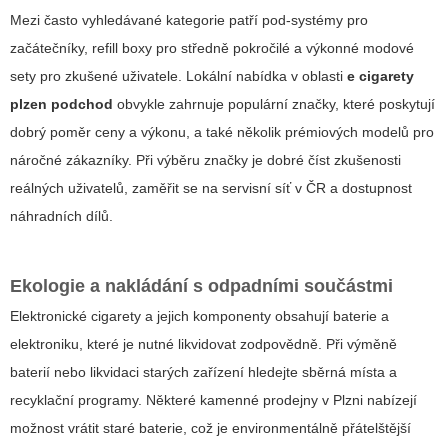
Mezi často vyhledávané kategorie patří pod-systémy pro
začátečníky, refill boxy pro středně pokročilé a výkonné modové
sety pro zkušené uživatele. Lokální nabídka v oblasti
e cigarety
plzen podchod
obvykle zahrnuje populární značky, které poskytují
dobrý poměr ceny a výkonu, a také několik prémiových modelů pro
náročné zákazníky. Při výběru značky je dobré číst zkušenosti
reálných uživatelů, zaměřit se na servisní síť v ČR a dostupnost
náhradních dílů.
Ekologie a nakládání s odpadními součástmi
Elektronické cigarety a jejich komponenty obsahují baterie a
elektroniku, které je nutné likvidovat zodpovědně. Při výměně
baterií nebo likvidaci starých zařízení hledejte sběrná místa a
recyklační programy. Některé kamenné prodejny v Plzni nabízejí
možnost vrátit staré baterie, což je environmentálně přátelštější