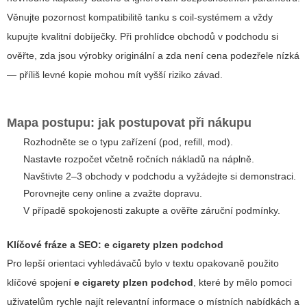
Věnujte pozornost kompatibilitě tanku s coil-systémem a vždy
kupujte kvalitní dobíječky. Při prohlídce obchodů v podchodu si
ověřte, zda jsou výrobky originální a zda není cena podezřele nízká
— příliš levné kopie mohou mít vyšší riziko závad.
Mapa postupu: jak postupovat při nákupu
Rozhodněte se o typu zařízení (pod, refill, mod).
Nastavte rozpočet včetně ročních nákladů na náplně.
Navštivte 2–3 obchody v podchodu a vyžádejte si demonstraci.
Porovnejte ceny online a zvažte dopravu.
V případě spokojenosti zakupte a ověřte záruční podmínky.
Klíčové fráze a SEO: e cigarety plzen podchod
Pro lepší orientaci vyhledávačů bylo v textu opakovaně použito
klíčové spojení
e cigarety plzen podchod
, které by mělo pomoci
uživatelům rychle najít relevantní informace o místních nabídkách a