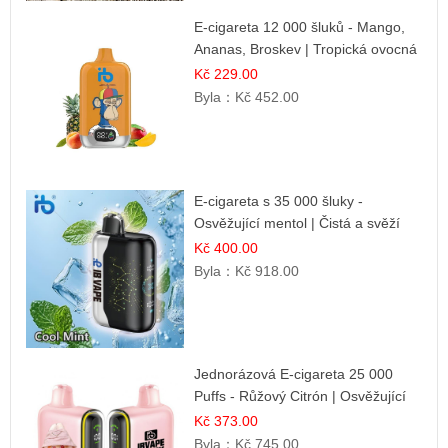
E-cigareta 12 000 šluků - Mango,
Ananas, Broskev | Tropická ovocná
směs
Kč 229.00
Byla：
Kč 452.00
E-cigareta s 35 000 šluky -
Osvěžující mentol | Čistá a svěží
chuť
Kč 400.00
Byla：
Kč 918.00
Jednorázová E-cigareta 25 000
Puffs - Růžový Citrón | Osvěžující
citrusová příchuť
Kč 373.00
Byla：
Kč 745.00