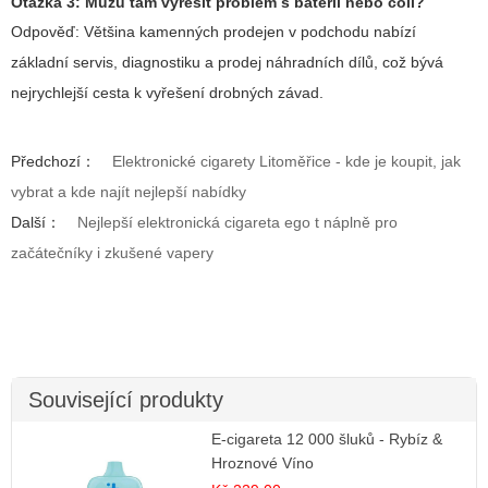
Otázka 3: Můžu tam vyřešit problém s baterií nebo coil?
Odpověď: Většina kamenných prodejen v podchodu nabízí
základní servis, diagnostiku a prodej náhradních dílů, což bývá
nejrychlejší cesta k vyřešení drobných závad.
Předchozí：
Elektronické cigarety Litoměřice - kde je koupit, jak
vybrat a kde najít nejlepší nabídky
Další：
Nejlepší elektronická cigareta ego t náplně pro
začátečníky i zkušené vapery
Související produkty
E-cigareta 12 000 šluků - Rybíz &
Hroznové Víno