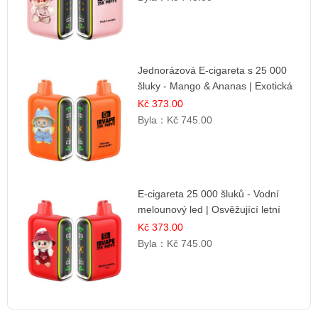
Jednorázová E-cigareta s 25 000
šluky - Mango & Ananas | Exotická
ovocná směs
Kč 373.00
Byla：
Kč 745.00
E-cigareta 25 000 šluků - Vodní
melounový led | Osvěžující letní
příchuť
Kč 373.00
Byla：
Kč 745.00