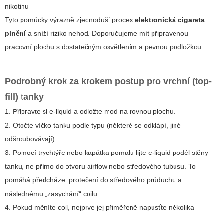
nikotinu
Tyto pomůcky výrazně zjednoduší proces
elektronická cigareta
plnění
a sníží riziko nehod. Doporučujeme mít připravenou
pracovní plochu s dostatečným osvětlením a pevnou podložkou.
Podrobný krok za krokem postup pro vrchní (top-
fill) tanky
1. Připravte si e-liquid a odložte mod na rovnou plochu.
2. Otočte víčko tanku podle typu (některé se odklápí, jiné
odšroubovávají).
3. Pomocí trychtýře nebo kapátka pomalu lijte e-liquid podél stěny
tanku, ne přímo do otvoru airflow nebo středového tubusu. To
pomáhá předcházet protečení do středového průduchu a
následnému „zasychání“ coilu.
4. Pokud měníte coil, nejprve jej přiměřeně napusťte několika