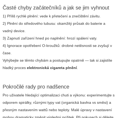
Časté chyby začátečníků a jak se jim vyhnout
1) Příliš rychlé plnění: vede k přetečení a znečištění závitu.
2) Plnění do středového tubusu: okamžitý průsak do baterie a
vadný device.
3) Zapnutí zařízení hned po naplnění: hrozí spálení vaty.
4) Ignorace opotřebení O-kroužků: drobné netěsnosti se zvyšují v
čase.
Vyhýbejte se těmto chybám a postupujte opatrně — tak si zajistíte
hladký proces
elektronická cigareta plnění
.
Pokročilé rady pro nadšence
Pro uživatele hledající optimalizaci chuti a výkonu: experimentujte s
odporem spirálky, různými typy vat (organická bavlna vs směsi) a
přesným nastavením wattů nebo teploty. Malé úpravy v nastavení
mohou dramaticky změnit výsledný požitek. Při pokusech si dělejte