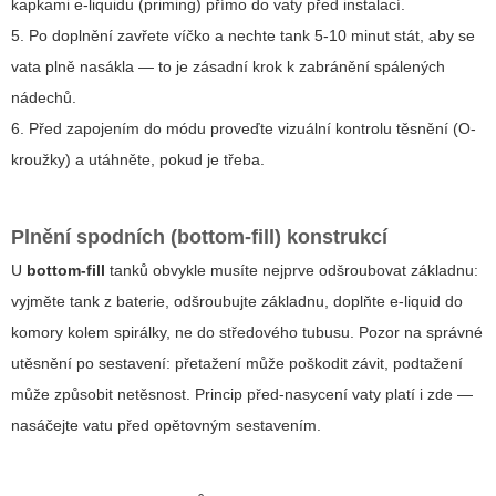
kapkami e-liquidu (priming) přímo do vaty před instalací.
5. Po doplnění zavřete víčko a nechte tank 5-10 minut stát, aby se
vata plně nasákla — to je zásadní krok k zabránění spálených
nádechů.
6. Před zapojením do módu proveďte vizuální kontrolu těsnění (O-
kroužky) a utáhněte, pokud je třeba.
Plnění spodních (bottom-fill) konstrukcí
U
bottom-fill
tanků obvykle musíte nejprve odšroubovat základnu:
vyjměte tank z baterie, odšroubujte základnu, doplňte e-liquid do
komory kolem spirálky, ne do středového tubusu. Pozor na správné
utěsnění po sestavení: přetažení může poškodit závit, podtažení
může způsobit netěsnost. Princip před-nasycení vaty platí i zde —
nasáčejte vatu před opětovným sestavením.