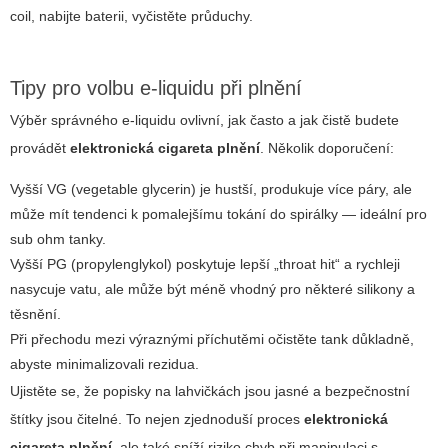
coil, nabijte baterii, vyčistěte průduchy.
Tipy pro volbu e-liquidu při plnění
Výběr správného e-liquidu ovlivní, jak často a jak čistě budete
provádět
elektronická cigareta plnění
. Několik doporučení:
Vyšší VG (vegetable glycerin) je hustší, produkuje více páry, ale
může mít tendenci k pomalejšímu tokání do spirálky — ideální pro
sub ohm tanky.
Vyšší PG (propylenglykol) poskytuje lepší „throat hit“ a rychleji
nasycuje vatu, ale může být méně vhodný pro některé silikony a
těsnění.
Při přechodu mezi výraznými příchutěmi očistěte tank důkladně,
abyste minimalizovali rezidua.
Ujistěte se, že popisky na lahvičkách jsou jasné a bezpečnostní
štítky jsou čitelné. To nejen zjednoduší proces
elektronická
cigareta plnění
, ale také sníží riziko chyb při manipulaci s