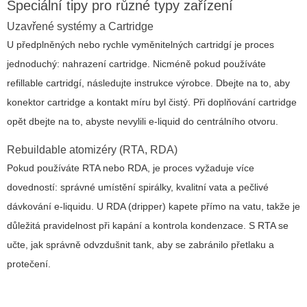
Speciální tipy pro různé typy zařízení
Uzavřené systémy a Cartridge
U předplněných nebo rychle vyměnitelných cartridgí je proces
jednoduchý: nahrazení cartridge. Nicméně pokud používáte
refillable cartridgí, následujte instrukce výrobce. Dbejte na to, aby
konektor cartridge a kontakt míru byl čistý. Při doplňování cartridge
opět dbejte na to, abyste nevylili e-liquid do centrálního otvoru.
Rebuildable atomizéry (RTA, RDA)
Pokud používáte RTA nebo RDA, je proces vyžaduje více
dovedností: správné umístění spirálky, kvalitní vata a pečlivé
dávkování e-liquidu. U RDA (dripper) kapete přímo na vatu, takže je
důležitá pravidelnost při kapání a kontrola kondenzace. S RTA se
učte, jak správně odvzdušnit tank, aby se zabránilo přetlaku a
protečení.