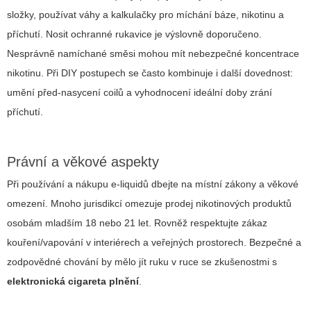
složky, používat váhy a kalkulačky pro míchání báze, nikotinu a
příchutí. Nosit ochranné rukavice je výslovně doporučeno.
Nesprávně namíchané směsi mohou mít nebezpečné koncentrace
nikotinu. Při DIY postupech se často kombinuje i další dovednost:
umění před-nasycení coilů a vyhodnocení ideální doby zrání
příchutí.
Právní a věkové aspekty
Při používání a nákupu e-liquidů dbejte na místní zákony a věkové
omezení. Mnoho jurisdikcí omezuje prodej nikotinových produktů
osobám mladším 18 nebo 21 let. Rovněž respektujte zákaz
kouření/vapování v interiérech a veřejných prostorech. Bezpečné a
zodpovědné chování by mělo jít ruku v ruce se zkušenostmi s
elektronická cigareta plnění
.