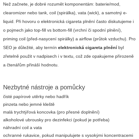
Než začnete, je dobré rozumět komponentám: baterie/mod,
clearomizer nebo tank, coil (spirálka), vata (wick), a samotný e-
liquid. Při hovoru o
elektronická cigareta plnění
často diskutujeme i
o pojmech jako top-fill vs bottom-fill (vrchní či spodní plnění),
priming coil (před-nasycení spirálky) a airflow (průtok vzduchu). Pro
SEO je důležité, aby termín
elektronická cigareta plnění
byl
zřetelně použit v nadpisech i v textu, což zde opakujeme přirozeně
a čtenářům přináší hodnotu.
Nezbytné nástroje a pomůcky
čisté papírové utěrky nebo hadřík
pinzeta nebo jemné kleště
malá trychtýřová koncovka (pro přesné doplnění)
alkoholové ubrousky pro dezinfekci (pokud je potřeba)
náhradní coil a vata
ochranné rukavice, pokud manipulujete s vysokými koncentracemi