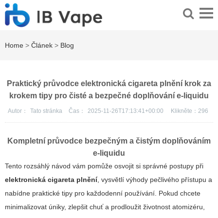
Home
>
Článek
>
Blog
Praktický průvodce elektronická cigareta plnění krok za
krokem tipy pro čisté a bezpečné doplňování e-liquidu
Autor：
Tato stránka
Čas：
2025-11-26T17:13:41+00:00
Klikněte：
296
Kompletní průvodce bezpečným a čistým doplňováním
e-liquidu
Tento rozsáhlý návod vám pomůže osvojit si správné postupy při
elektronická cigareta plnění
, vysvětlí výhody pečlivého přístupu a
nabídne praktické tipy pro každodenní používání. Pokud chcete
minimalizovat úniky, zlepšit chuť a prodloužit životnost atomizéru,