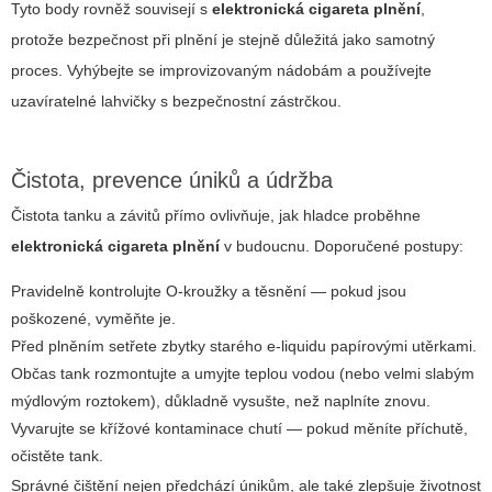
Tyto body rovněž souvisejí s
elektronická cigareta plnění
,
protože bezpečnost při plnění je stejně důležitá jako samotný
proces. Vyhýbejte se improvizovaným nádobám a používejte
uzavíratelné lahvičky s bezpečnostní zástrčkou.
Čistota, prevence úniků a údržba
Čistota tanku a závitů přímo ovlivňuje, jak hladce proběhne
elektronická cigareta plnění
v budoucnu. Doporučené postupy:
Pravidelně kontrolujte O-kroužky a těsnění — pokud jsou
poškozené, vyměňte je.
Před plněním setřete zbytky starého e-liquidu papírovými utěrkami.
Občas tank rozmontujte a umyjte teplou vodou (nebo velmi slabým
mýdlovým roztokem), důkladně vysušte, než naplníte znovu.
Vyvarujte se křížové kontaminace chutí — pokud měníte příchutě,
očistěte tank.
Správné čištění nejen předchází únikům, ale také zlepšuje životnost