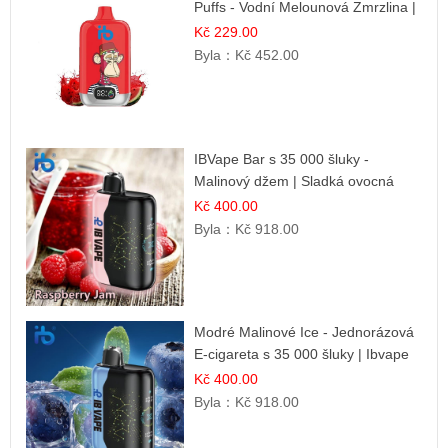
Puffs - Vodní Melounová Zmrzlina |
Letní dezertní příchuť
Kč 229.00
Byla：
Kč 452.00
IBVape Bar s 35 000 šluky -
Malinový džem | Sladká ovocná
příchuť
Kč 400.00
Byla：
Kč 918.00
Modré Malinové Ice - Jednorázová
E-cigareta s 35 000 šluky | Ibvape
Kč 400.00
Byla：
Kč 918.00