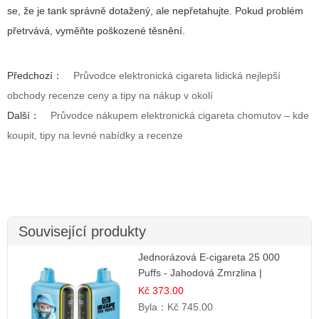
se, že je tank správně dotažený, ale nepřetahujte. Pokud problém
přetrvává, vyměňte poškozené těsnění.
Předchozí：
Průvodce elektronická cigareta lidická nejlepší
obchody recenze ceny a tipy na nákup v okolí
Další：
Průvodce nákupem elektronická cigareta chomutov – kde
koupit, tipy na levné nabídky a recenze
Související produkty
Jednorázová E-cigareta 25 000
Puffs - Jahodová Zmrzlina |
Krémová sladká příchuť
Kč 373.00
Byla：
Kč 745.00