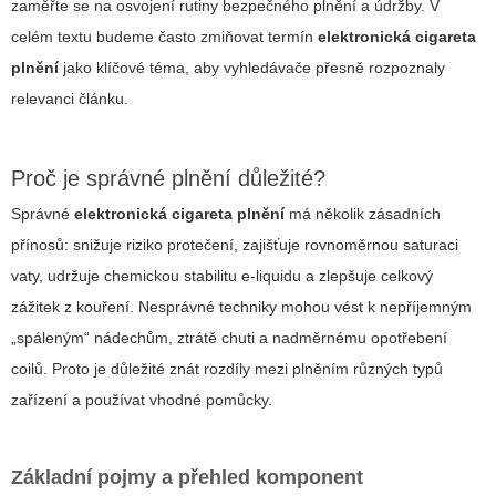
zaměřte se na osvojení rutiny bezpečného plnění a údržby. V
celém textu budeme často zmiňovat termín
elektronická cigareta
plnění
jako klíčové téma, aby vyhledávače přesně rozpoznaly
relevanci článku.
Proč je správné plnění důležité?
Správné
elektronická cigareta plnění
má několik zásadních
přínosů: snižuje riziko protečení, zajišťuje rovnoměrnou saturaci
vaty, udržuje chemickou stabilitu e-liquidu a zlepšuje celkový
zážitek z kouření. Nesprávné techniky mohou vést k nepříjemným
„spáleným“ nádechům, ztrátě chuti a nadměrnému opotřebení
coilů. Proto je důležité znát rozdíly mezi plněním různých typů
zařízení a používat vhodné pomůcky.
Základní pojmy a přehled komponent