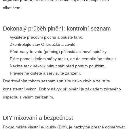
nikotinem.
Dokonalý průběh plnění: kontrolní seznam
Vyčistěte pracovní plochu a osušte tank.
Zkontrolujte stav O-kroužků a závitů.
Před-nasyťte vatu (priming) při instalaci nové spirálky.
Plňte pomalu kolem stěny tanku, ne do centrálního tubusu.
Nechte tank několik minut stát před prvním použitím.
Pravidelně čistěte a servisujte zařízení.
Dodržováním tohoto seznamu snížíte riziko chyb a zajistíte
konzistentní výkon. Dobrý návyk při plnění je základem zdravého
úspěchu s vaším zařízením.
DIY mixování a bezpečnost
Pokud míšíte vlastní e-liquidy (DIY), je nezbytné přesně odměřovat