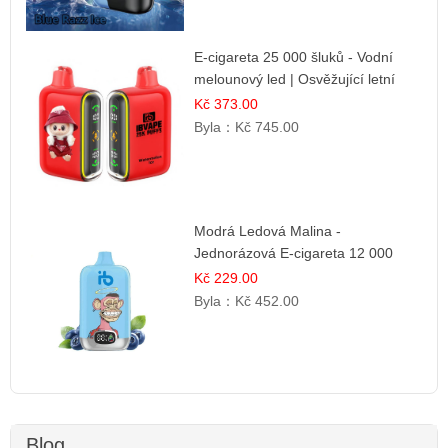
E-cigareta 25 000 šluků - Vodní
melounový led | Osvěžující letní
příchuť
Kč 373.00
Byla：
Kč 745.00
Modrá Ledová Malina -
Jednorázová E-cigareta 12 000
šluků | Osvěžující Bobulová Příchuť
Kč 229.00
Byla：
Kč 452.00
Blog