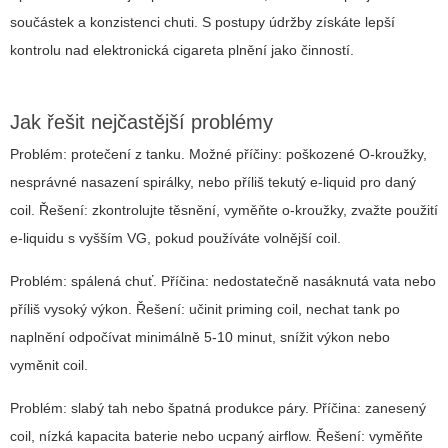
součástek a konzistenci chuti. S postupy údržby získáte lepší
kontrolu nad
elektronická cigareta plnění
jako činností.
Jak řešit nejčastější problémy
Problém: protečení z tanku. Možné příčiny: poškozené O-kroužky,
nesprávné nasazení spirálky, nebo příliš tekutý e-liquid pro daný
coil. Řešení: zkontrolujte těsnění, vyměňte o-kroužky, zvažte použití
e-liquidu s vyšším VG, pokud používáte volnější coil.
Problém: spálená chuť. Příčina: nedostatečně nasáknutá vata nebo
příliš vysoký výkon. Řešení: učinit priming coil, nechat tank po
naplnění odpočívat minimálně 5-10 minut, snížit výkon nebo
vyměnit coil.
Problém: slabý tah nebo špatná produkce páry. Příčina: zanesený
coil, nízká kapacita baterie nebo ucpaný airflow. Řešení: vyměňte