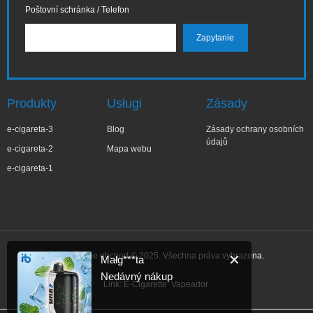
Poštovní schránka / Telefon
Produkty
Usługi
Zásady
e-cigareta-3
Blog
Zásady ochrany osobních
údajů
e-cigareta-2
Mapa webu
e-cigareta-1
IBVape Vape obchod © 2025. Všechna práva vyhrazena.
✕
Małg***ta
Nedávný nákup
Link:
E-Cigarette
Vapeador