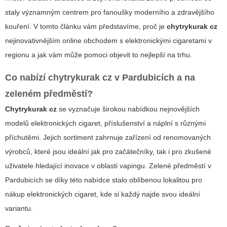
staly významným centrem pro fanoušky moderního a zdravějšího
kouření. V tomto článku vám představíme, proč je
chytrykurak cz
nejinovativnějším online obchodem s elektronickými cigaretami v
regionu a jak vám může pomoci objevit to nejlepší na trhu.
Co nabízí
chytrykurak cz
v Pardubicích a na
zeleném předměstí?
Chytrykurak cz
se vyznačuje širokou nabídkou nejnovějších
modelů elektronických cigaret, příslušenství a náplní s různými
příchutěmi. Jejich sortiment zahrnuje zařízení od renomovaných
výrobců, které jsou ideální jak pro začátečníky, tak i pro zkušené
uživatele hledající inovace v oblasti vapingu. Zelené předměstí v
Pardubicích se díky této nabídce stalo oblíbenou lokalitou pro
nákup elektronických cigaret, kde si každý najde svou ideální
variantu.