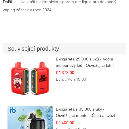
Další：
Nejlepší elektronická cigareta a e liquid pro dokonalý
vaping zážitek v roce 2024
Související produkty
E-cigareta 25 000 šluků - Vodní
melounový led | Osvěžující letní
příchuť
Kč 373.00
Byla：
Kč 745.00
E-cigareta s 35 000 šluky -
Osvěžující mentol | Čistá a svěží
chuť
Kč 400.00