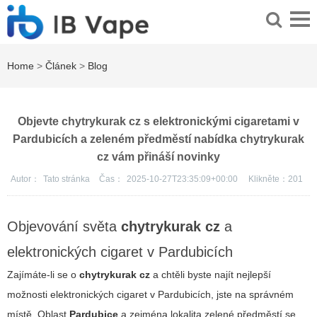
Home
>
Článek
>
Blog
Objevte chytrykurak cz s elektronickými cigaretami v
Pardubicích a zeleném předměstí nabídka chytrykurak
cz vám přináší novinky
Autor：
Tato stránka
Čas：
2025-10-27T23:35:09+00:00
Klikněte：
201
Objevování světa
chytrykurak cz
a
elektronických cigaret v Pardubicích
Zajímáte-li se o
chytrykurak cz
a chtěli byste najít nejlepší
možnosti elektronických cigaret v Pardubicích, jste na správném
místě. Oblast
Pardubice
a zejména lokalita
zelené předměstí
se