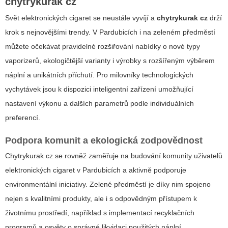
chytrykurak cz
Svět elektronických cigaret se neustále vyvíjí a
chytrykurak cz
drží
krok s nejnovějšími trendy. V Pardubicích i na zeleném předměstí
můžete očekávat pravidelné rozšiřování nabídky o nové typy
vaporizerů, ekologičtější varianty i výrobky s rozšířeným výběrem
náplní a unikátních příchutí. Pro milovníky technologických
vychytávek jsou k dispozici inteligentní zařízení umožňující
nastavení výkonu a dalších parametrů podle individuálních
preferencí.
Podpora komunit a ekologická zodpovědnost
Chytrykurak cz
se rovněž zaměřuje na budování komunity uživatelů
elektronických cigaret v Pardubicích a aktivně podporuje
environmentální iniciativy. Zelené předměstí je díky nim spojeno
nejen s kvalitními produkty, ale i s odpovědným přístupem k
životnímu prostředí, například s implementací recyklačních
programů a osvěty o správné likvidaci použitých náplní.