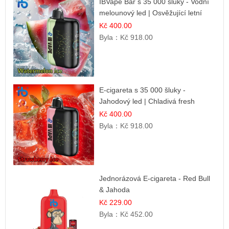
IBVape Bar s 35 000 šluky - Vodní
melounový led | Osvěžující letní
příchuť
Kč 400.00
Byla：
Kč 918.00
E-cigareta s 35 000 šluky -
Jahodový led | Chladivá fresh
příchuť
Kč 400.00
Byla：
Kč 918.00
Jednorázová E-cigareta - Red Bull
& Jahoda
Kč 229.00
Byla：
Kč 452.00