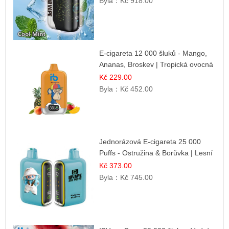
Byla：
Kč 918.00
E-cigareta 12 000 šluků - Mango,
Ananas, Broskev | Tropická ovocná
směs
Kč 229.00
Byla：
Kč 452.00
Jednorázová E-cigareta 25 000
Puffs - Ostružina & Borůvka | Lesní
ovocná směs
Kč 373.00
Byla：
Kč 745.00