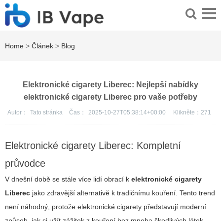
Home
>
Článek
>
Blog
Elektronické cigarety Liberec: Nejlepší nabídky
elektronické cigarety Liberec pro vaše potřeby
Autor：
Tato stránka
Čas：
2025-10-27T05:38:14+00:00
Klikněte：
271
Elektronické cigarety Liberec: Kompletní
průvodce
V dnešní době se stále více lidí obrací k
elektronické cigarety
Liberec
jako zdravější alternativě k tradičnímu kouření. Tento trend
není náhodný, protože elektronické cigarety představují moderní
způsob, jak si užít zážitek z kouření bez mnoha škodlivých látek,