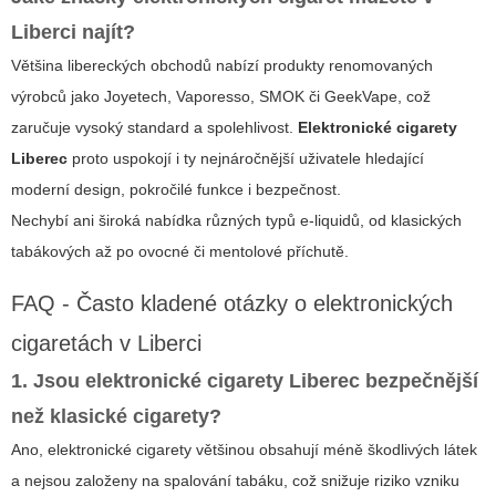
Liberci najít?
Většina libereckých obchodů nabízí produkty renomovaných
výrobců jako
Joyetech, Vaporesso, SMOK či GeekVape
, což
zaručuje vysoký standard a spolehlivost.
Elektronické cigarety
Liberec
proto uspokojí i ty nejnáročnější uživatele hledající
moderní design, pokročilé funkce i bezpečnost.
Nechybí ani široká nabídka různých typů e-liquidů, od klasických
tabákových až po ovocné či mentolové příchutě.
FAQ - Často kladené otázky o elektronických
cigaretách v Liberci
1. Jsou
elektronické cigarety Liberec
bezpečnější
než klasické cigarety?
Ano, elektronické cigarety většinou obsahují méně škodlivých látek
a nejsou založeny na spalování tabáku, což snižuje riziko vzniku