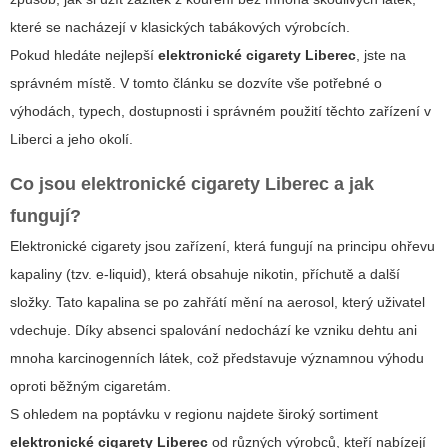
které se nacházejí v klasických tabákových výrobcích.
Pokud hledáte nejlepší
elektronické cigarety Liberec
, jste na
správném místě. V tomto článku se dozvíte vše potřebné o
výhodách, typech, dostupnosti i správném použití těchto zařízení v
Liberci a jeho okolí.
Co jsou
elektronické cigarety Liberec
a jak
fungují?
Elektronické cigarety
jsou zařízení, která fungují na principu ohřevu
kapaliny (tzv. e-liquid), která obsahuje nikotin, příchutě a další
složky. Tato kapalina se po zahřátí mění na aerosol, který uživatel
vdechuje. Díky absenci spalování nedochází ke vzniku dehtu ani
mnoha karcinogenních látek, což představuje významnou výhodu
oproti běžným cigaretám.
S ohledem na poptávku v regionu najdete široký sortiment
elektronické cigarety Liberec
od různých výrobců, kteří nabízejí