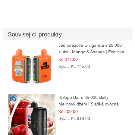
Související produkty
Jednorázová E-cigareta s 25 000
šluky - Mango & Ananas | Exotická
ovocná směs
Kč 373.00
Byla：
Kč 745.00
IBVape Bar s 35 000 šluky -
Malinový džem | Sladká ovocná
příchuť
Kč 400.00
Byla：
Kč 918.00