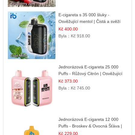
E-cigareta s 35 000 šluky -
Osvěžující mentol | Čistá a svěží
chuť
Kč 400.00
Byla：
Kč 918.00
Jednorázová E-cigareta 25 000
Puffs - Růžový Citrón | Osvěžující
citrusová příchuť
Kč 373.00
Byla：
Kč 745.00
Jednorázová E-cigareta 12 000
Puffs - Broskev & Ovocná Šťáva |
Osvěžující ovocná směs
Kč 229.00