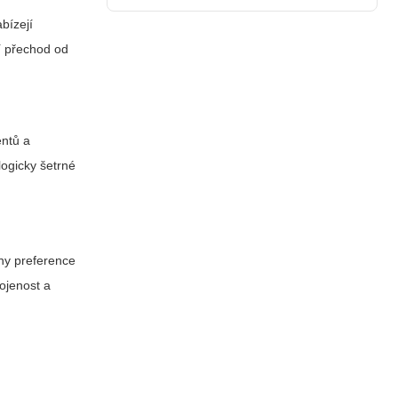
bízejí
í přechod od
entů a
logicky šetrné
hny preference
kojenost a