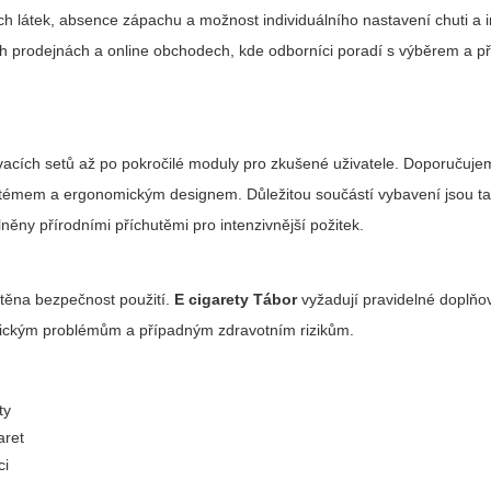
ých látek, absence zápachu a možnost individuálního nastavení chuti a i
 prodejnách a online obchodech, kde odborníci poradí s výběrem a při
ovacích setů až po pokročilé moduly pro zkušené uživatele. Doporučujem
systémem a ergonomickým designem. Důležitou součástí vybavení jsou t
plněny přírodními příchutěmi pro intenzivnější požitek.
ištěna bezpečnost použití.
E cigarety Tábor
vyžadují pravidelné doplňov
nickým problémům a případným zdravotním rizikům.
ty
aret
ci