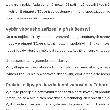
E cigarety nabízí řadu benefitů, mezi něž patří nižší obsah škodliv
nikotinu.
E cigarety Tábor
jsou dostupné v mnoha specializovaných
příjemnějšímu zážitku z vapování.
Výběr vhodného zařízení a příslušenství
Na trhu najdete široký sortiment zařízení – od jednoduchých start
modely
e cigaret Tábor
s kvalitní baterií, spolehlivým žhavicím 
neboli liquidy, které by měly být vyrobeny z kvalitních surovin a do
Bezpečnost a hygienické standardy
Vždy dbejte na pravidelnou údržbu a čištění zařízení, aby byla zaj
výměnu žhavící hlavy a správné skladování, čímž předejdete tech
Praktické tipy pro každodenní vapování v Táboře
Vybírejte prodejce s pozitivními recenzemi a certifikovanými produk
Informujte se o aktuálních novinkách a technologiích v oblasti e cig
Vyzkoušejte různé příchutě, abyste našli tu pravou osobní kombina