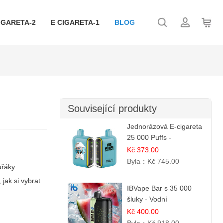
IGARETA-2
E CIGARETA-1
BLOG
Související produkty
Jednorázová E-cigareta
25 000 Puffs -
Ostružina & Borůvka |
Kč 373.00
Lesní ovocná směs
Byla：
Kč 745.00
uřáky
jak si vybrat
IBVape Bar s 35 000
šluky - Vodní
melounový led |
Kč 400.00
Osvěžující letní příchuť