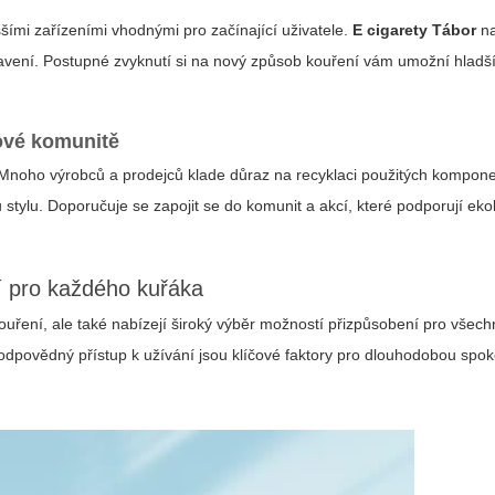
ššími zařízeními vhodnými pro začínající uživatele.
E cigarety Tábor
na
avení. Postupné zvyknutí si na nový způsob kouření vám umožní hladš
ové komunitě
 Mnoho výrobců a prodejců klade důraz na recyklaci použitých kompon
u stylu. Doporučuje se zapojit se do komunit a akcí, které podporují eko
ní pro každého kuřáka
uření, ale také nabízejí široký výběr možností přizpůsobení pro všec
a odpovědný přístup k užívání jsou klíčové faktory pro dlouhodobou spo