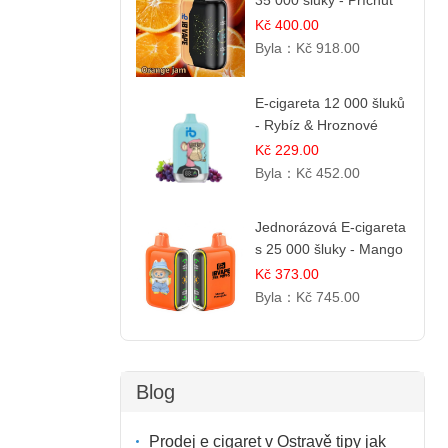
35 000 šluky - Příchuť
Pomerančový Džem |
Kč 400.00
Dlouhotrvající zážitek
Byla：
Kč 918.00
E-cigareta 12 000 šluků
- Rybíz & Hroznové
Víno
Kč 229.00
Byla：
Kč 452.00
Jednorázová E-cigareta
s 25 000 šluky - Mango
& Ananas | Exotická
Kč 373.00
ovocná směs
Byla：
Kč 745.00
Blog
Prodej e cigaret v Ostravě tipy jak