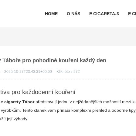
HOME
O NÁS
E CIGARETA-3
E C
y v Táboře pro pohodlné kouření každý den
s：
2025-10-27T23:43:31+00:00
Klikněte：
272
ativa pro každodenní kouření
ž
e cigarety Tábor
představují jednu z nejžádanějších možností mezi k
m výrobkům. Tento článek vám přináší komplexní přehled a odborné tipy, 
ít její výhody.