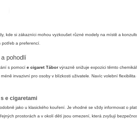
y, kde si zákazníci mohou vyzkoušet různé modely na místě a konzult
 potřeb a preferencí.
 a pohodlí
ování s pomocí
e cigaret Tábor
výrazně snižuje expozici těmto chemikál
éně invazivní pro osoby v blízkosti uživatele. Navíc volební flexibilit
 s e cigaretami
odobně jako u klasického kouření. Je vhodné se vždy informovat o platn
ejných prostorách a v okolí dětí jsou omezení, která zvyšují bezpečno