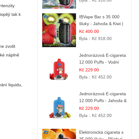
Byla：
Kč 918.00
ntenzity
spějí tak k
IBVape Bar s 35 000
šluky - Jahoda & Kiwi |
Osvěžující ovocná
Kč 400.00
směs
Byla：
Kč 918.00
e zvolit
aké náplně
Jednorázová E-cigareta
12 000 Puffs - Vodní
Melounová Zmrzlina |
Kč 229.00
Letní dezertní příchuť
Byla：
Kč 452.00
ání liquidu,
Jednorázová E-cigareta
12 000 Puffs - Jahoda &
Kiwi
Kč 229.00
Byla：
Kč 452.00
Elektronická cigareta s