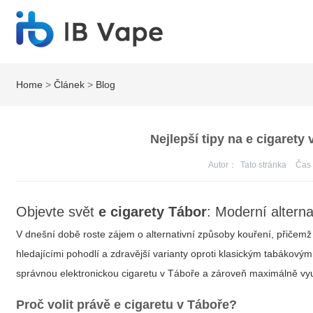
Home
>
Článek
>
Blog
Nejlepší tipy na e cigaret
Autor：
Tato stránka
Ča
Objevte svět
e cigarety Tábor
: Moderní altern
V dnešní době roste zájem o alternativní způsoby kouření, přičem
hledajícími pohodlí a zdravější varianty oproti klasickým tabákový
správnou elektronickou cigaretu v Táboře a zároveň maximálně využ
Proč volit právě e cigaretu v Táboře?