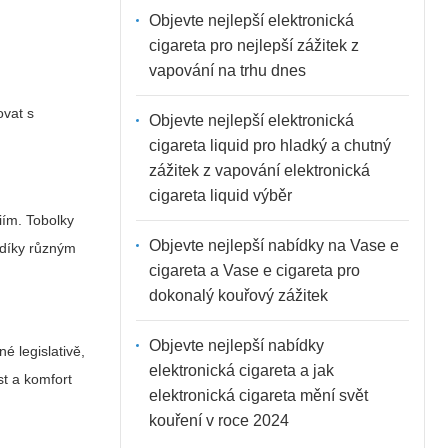
Objevte nejlepší elektronická
cigareta pro nejlepší zážitek z
vapování na trhu dnes
ovat s
Objevte nejlepší elektronická
cigareta liquid pro hladký a chutný
zážitek z vapování elektronická
cigareta liquid výběr
iím. Tobolky
Objevte nejlepší nabídky na Vase e
a díky různým
cigareta a Vase e cigareta pro
dokonalý kouřový zážitek
Objevte nejlepší nabídky
é legislativě,
elektronická cigareta a jak
st a komfort
elektronická cigareta mění svět
kouření v roce 2024