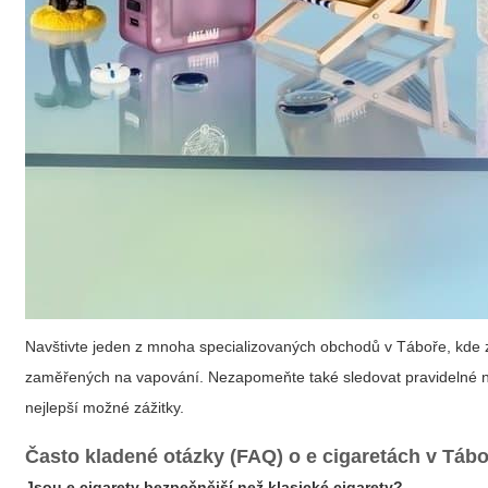
Navštivte jeden z mnoha specializovaných obchodů v Táboře, kde z
zaměřených na vapování. Nezapomeňte také sledovat pravidelné no
nejlepší možné zážitky.
Často kladené otázky (FAQ) o e cigaretách v Táb
Jsou e cigarety bezpečnější než klasické cigarety?