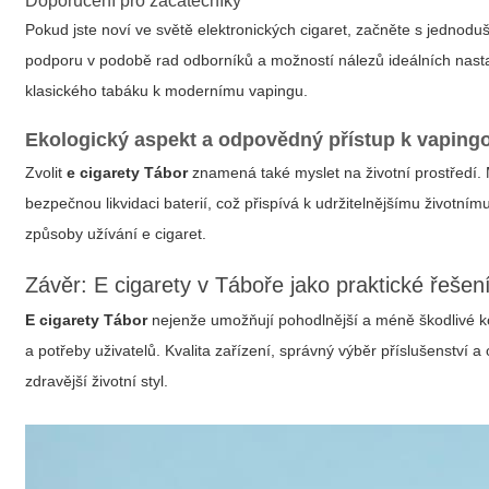
Doporučení pro začátečníky
Pokud jste noví ve světě elektronických cigaret, začněte s jednodu
podporu v podobě rad odborníků a možností nálezů ideálních nast
klasického tabáku k modernímu vapingu.
Ekologický aspekt a odpovědný přístup k vaping
Zvolit
e cigarety Tábor
znamená také myslet na životní prostředí.
bezpečnou likvidaci baterií, což přispívá k udržitelnějšímu životním
způsoby užívání e cigaret.
Závěr: E cigarety v Táboře jako praktické řeše
E cigarety Tábor
nejenže umožňují pohodlnější a méně škodlivé ko
a potřeby uživatelů. Kvalita zařízení, správný výběr příslušenství 
zdravější životní styl.