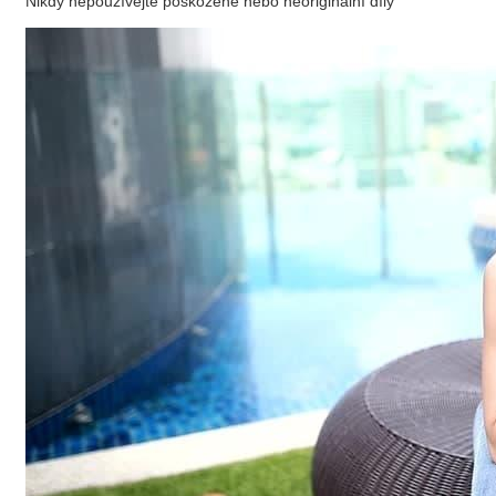
Nikdy nepoužívejte poškozené nebo neoriginální díly