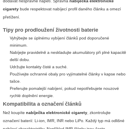
dodávat nesprávné napětí. Správná
nabíječka elektronické
cigarety
bude respektovat nabíjecí profil daného článku a omezí
přetížení.
Tipy pro prodloužení životnosti baterie
Vyhýbejte se úplnému vybíjení článků pod doporučené
minimum.
Nabíjejte pravidelně a neskladujte akumulátory při plné kapacitě
delší dobu.
Udržujte kontakty čisté a suché.
Používejte ochranné obaly pro vyjímatelné články v kapse nebo
tašce.
Preferujte pomalejší nabíjení, pokud nepotřebujete nouzové
rychlé doplnění energie.
Kompatibilita a označení článků
Než koupíte
nabíječka elektronické cigarety
, zkontrolujte
označení baterií: Li-ion, IMR, INR nebo LiPo. Každý typ má odlišné
nabíjecí charakteristiky. Například IMR články jsou často