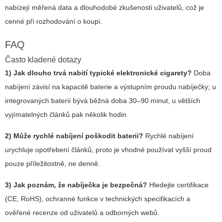
nabízejí měřená data a dlouhodobé zkušenosti uživatelů, což je
cenné při rozhodování o koupi.
FAQ
Často kladené dotazy
1) Jak dlouho trvá nabití typické elektronické cigarety?
Doba
nabíjení závisí na kapacitě baterie a výstupním proudu nabíječky; u
integrovaných baterií bývá běžná doba 30–90 minut, u větších
vyjímatelných článků pak několik hodin.
2) Může rychlé nabíjení poškodit baterii?
Rychlé nabíjení
urychluje opotřebení článků, proto je vhodné používat vyšší proud
pouze příležitostně, ne denně.
3) Jak poznám, že nabíječka je bezpečná?
Hledejte certifikace
(CE, RoHS), ochranné funkce v technických specifikacích a
ověřené recenze od uživatelů a odborných webů.