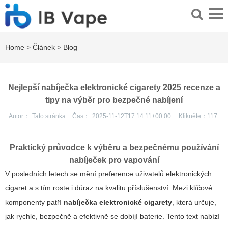
Home
>
Článek
>
Blog
Nejlepší nabíječka elektronické cigarety 2025 recenze a
tipy na výběr pro bezpečné nabíjení
Autor：
Tato stránka
Čas：
2025-11-12T17:14:11+00:00
Klikněte：
117
Praktický průvodce k výběru a bezpečnému používání
nabíječek pro vapování
V posledních letech se mění preference uživatelů elektronických
cigaret a s tím roste i důraz na kvalitu příslušenství. Mezi klíčové
komponenty patří
nabíječka elektronické cigarety
, která určuje,
jak rychle, bezpečně a efektivně se dobíjí baterie. Tento text nabízí