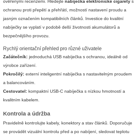
ověřenými recenzemi. Hledejte
nabíječka elektronické cigarety
s
ochranou proti přepětí a přehřátí, možností nastavení proudu a
jasným označením kompatibilních článků. Investice do kvalitní
nabíječky se vyplatí v podobě delší životnosti akumulátorů a
bezpečnějšího provozu.
Rychlý orientační přehled pro různé uživatele
Začátečník:
jednoduchá USB nabíječka s ochranou, ideálně od
výrobce zařízení.
Pokročilý:
externí inteligentní nabíječka s nastavitelným proudem
a balancováním.
Cestovatel:
kompaktní USB-C nabíječka s nízkou hmotností a
kvalitním kabelem.
Kontrola a údržba
Pravidelně kontrolujte kabely, konektory a stav článků. Doporučuje
se provádět vizuální kontrolu před a po nabíjení, sledovat teplotu