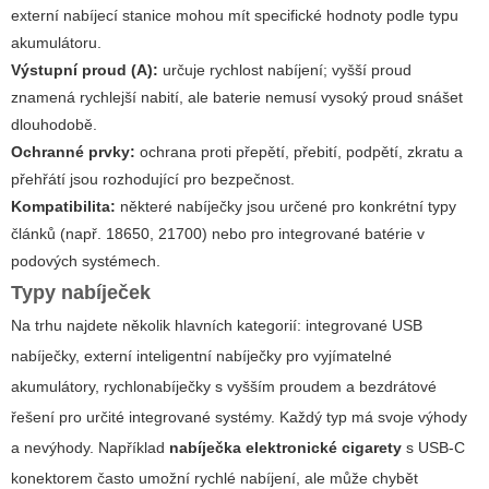
externí nabíjecí stanice mohou mít specifické hodnoty podle typu
akumulátoru.
Výstupní proud (A):
určuje rychlost nabíjení; vyšší proud
znamená rychlejší nabití, ale baterie nemusí vysoký proud snášet
dlouhodobě.
Ochranné prvky:
ochrana proti přepětí, přebití, podpětí, zkratu a
přehřátí jsou rozhodující pro bezpečnost.
Kompatibilita:
některé nabíječky jsou určené pro konkrétní typy
článků (např. 18650, 21700) nebo pro integrované batérie v
podových systémech.
Typy nabíječek
Na trhu najdete několik hlavních kategorií: integrované USB
nabíječky, externí inteligentní nabíječky pro vyjímatelné
akumulátory, rychlonabíječky s vyšším proudem a bezdrátové
řešení pro určité integrované systémy. Každý typ má svoje výhody
a nevýhody. Například
nabíječka elektronické cigarety
s USB-C
konektorem často umožní rychlé nabíjení, ale může chybět