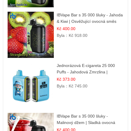
IBVape Bar s 35 000 šluky - Jahoda
& Kiwi | Osvěžující ovocná směs
Kč 400.00
Byla：
Kč 918.00
Jednorázová E-cigareta 25 000
Puffs - Jahodová Zmrzlina |
Krémová sladká příchuť
Kč 373.00
Byla：
Kč 745.00
IBVape Bar s 35 000 šluky -
Malinový džem | Sladká ovocná
příchuť
Kč 400.00