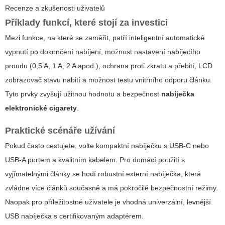
Recenze a zkušenosti uživatelů
Příklady funkcí, které stojí za investici
Mezi funkce, na které se zaměřit, patří inteligentní automatické
vypnutí po dokončení nabíjení, možnost nastavení nabíjecího
proudu (0,5 A, 1 A, 2 A apod.), ochrana proti zkratu a přebití, LCD
zobrazovač stavu nabití a možnost testu vnitřního odporu článku.
Tyto prvky zvyšují užitnou hodnotu a bezpečnost
nabíječka
elektronické cigarety
.
Praktické scénáře užívání
Pokud často cestujete, volte kompaktní nabíječku s USB-C nebo
USB-A portem a kvalitním kabelem. Pro domácí použití s
vyjímatelnými články se hodí robustní externí nabíječka, která
zvládne více článků současně a má pokročilé bezpečnostní režimy.
Naopak pro příležitostné uživatele je vhodná univerzální, levnější
USB nabíječka s certifikovaným adaptérem.