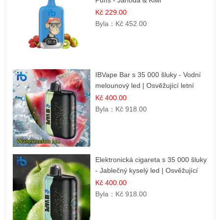
Puffs - Jahoda & Kiwi
Kč 229.00
Byla：
Kč 452.00
IBVape Bar s 35 000 šluky - Vodní
melounový led | Osvěžující letní
příchuť
Kč 400.00
Byla：
Kč 918.00
Elektronická cigareta s 35 000 šluky
- Jablečný kyselý led | Osvěžující
kyselá jablka
Kč 400.00
Byla：
Kč 918.00