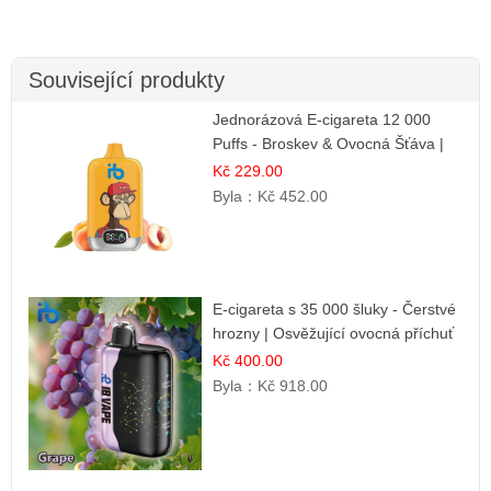
Související produkty
Jednorázová E-cigareta 12 000
Puffs - Broskev & Ovocná Šťáva |
Osvěžující ovocná směs
Kč 229.00
Byla：
Kč 452.00
E-cigareta s 35 000 šluky - Čerstvé
hrozny | Osvěžující ovocná příchuť
Kč 400.00
Byla：
Kč 918.00