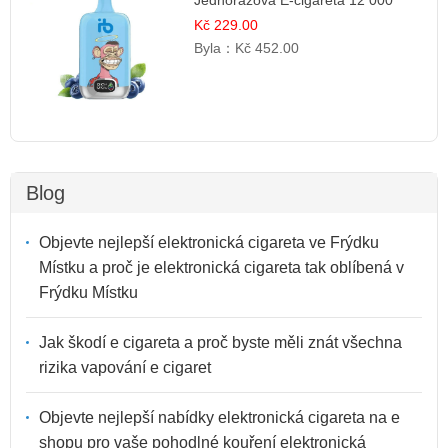
Jednorázová E-cigareta 12 000
šluků | Osvěžující Bobulová Příchuť
Kč 229.00
Byla：
Kč 452.00
Blog
Objevte nejlepší elektronická cigareta ve Frýdku
Místku a proč je elektronická cigareta tak oblíbená v
Frýdku Místku
Jak škodí e cigareta a proč byste měli znát všechna
rizika vapování e cigaret
Objevte nejlepší nabídky elektronická cigareta na e
shopu pro vaše pohodlné kouření elektronická