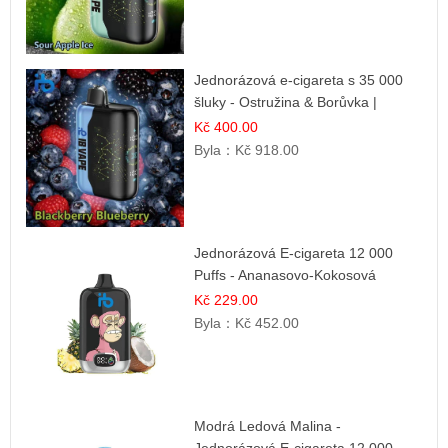
Jednorázová e-cigareta s 35 000
šluky - Ostružina & Borůvka |
Intenzivní lesní směs
Kč 400.00
Byla：
Kč 918.00
Jednorázová E-cigareta 12 000
Puffs - Ananasovo-Kokosová
Zmrzlina | Tropický dezert
Kč 229.00
Byla：
Kč 452.00
Modrá Ledová Malina -