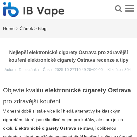
Home
>
Článek
>
Blog
Nejlepší elektronické cigarety Ostrava pro zdravější
kouření elektronické cigarety Ostrava recenze a tipy
Autor：
Tato stránka
Čas：
2025-10-27T10:49:20+00:00
Klikněte：
304
Objevte kvalitu
elektronické cigarety Ostrava
pro zdravější kouření
V dnešní době si stále více lidí hledá alternativy ke klasickým
cigaretám, které jsou škodlivé nejen pro kuřáky, ale i pro jejich
okolí.
Elektronické cigarety Ostrava
se stávají oblíbenou
variantou, která umožňuje zachovat rituál kouření, avšak s výrazně