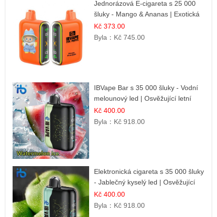
Jednorázová E-cigareta s 25 000
šluky - Mango & Ananas | Exotická
ovocná směs
Kč 373.00
Byla：
Kč 745.00
IBVape Bar s 35 000 šluky - Vodní
melounový led | Osvěžující letní
příchuť
Kč 400.00
Byla：
Kč 918.00
Elektronická cigareta s 35 000 šluky
- Jablečný kyselý led | Osvěžující
kyselá jablka
Kč 400.00
Byla：
Kč 918.00