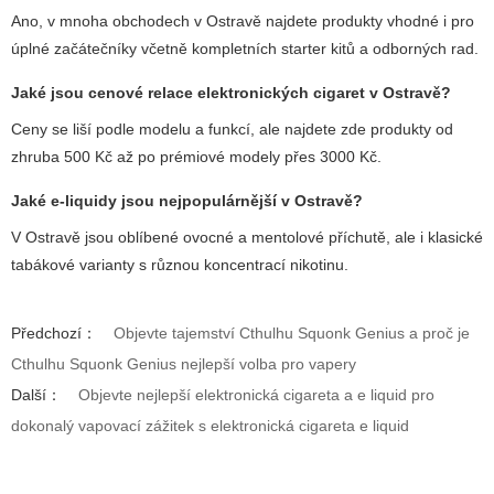
Ano, v mnoha obchodech v Ostravě najdete produkty vhodné i pro
úplné začátečníky včetně kompletních starter kitů a odborných rad.
Jaké jsou cenové relace elektronických cigaret v Ostravě?
Ceny se liší podle modelu a funkcí, ale najdete zde produkty od
zhruba 500 Kč až po prémiové modely přes 3000 Kč.
Jaké e-liquidy jsou nejpopulárnější v Ostravě?
V Ostravě jsou oblíbené ovocné a mentolové příchutě, ale i klasické
tabákové varianty s různou koncentrací nikotinu.
Předchozí：
Objevte tajemství Cthulhu Squonk Genius a proč je
Cthulhu Squonk Genius nejlepší volba pro vapery
Další：
Objevte nejlepší elektronická cigareta a e liquid pro
dokonalý vapovací zážitek s elektronická cigareta e liquid