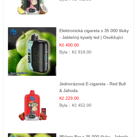
Elektronická cigareta s 35 000 šluky
- Jablečný kyselý led | Osvěžující
kyselá jablka
Kč 400.00
Byla：
Kč 918.00
Jednorázová E-cigareta - Red Bull
& Jahoda
Kč 229.00
Byla：
Kč 452.00
IBVape Bar s 35 000 šluky - Jahoda