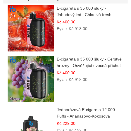
E-cigareta s 35 000 šluky -
Jahodový led | Chladivá fresh
příchuť
Kč 400.00
Byla：
Kč 918.00
E-cigareta s 35 000 šluky - Čerstvé
hrozny | Osvěžující ovocná příchuť
Kč 400.00
Byla：
Kč 918.00
Jednorázová E-cigareta 12 000
Puffs - Ananasovo-Kokosová
Zmrzlina | Tropický dezert
Kč 229.00
Byla：
Kč 452.00