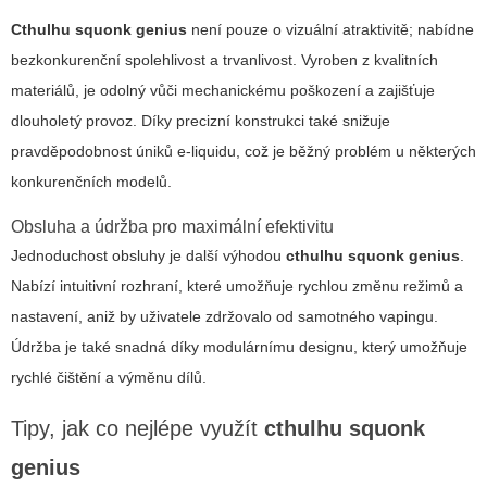
Cthulhu squonk genius
není pouze o vizuální atraktivitě; nabídne
bezkonkurenční spolehlivost a trvanlivost. Vyroben z kvalitních
materiálů, je odolný vůči mechanickému poškození a zajišťuje
dlouholetý provoz. Díky precizní konstrukci také snižuje
pravděpodobnost úniků e-liquidu, což je běžný problém u některých
konkurenčních modelů.
Obsluha a údržba pro maximální efektivitu
Jednoduchost obsluhy je další výhodou
cthulhu squonk genius
.
Nabízí intuitivní rozhraní, které umožňuje rychlou změnu režimů a
nastavení, aniž by uživatele zdržovalo od samotného vapingu.
Údržba je také snadná díky modulárnímu designu, který umožňuje
rychlé čištění a výměnu dílů.
Tipy, jak co nejlépe využít
cthulhu squonk
genius