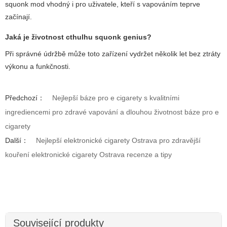
squonk mod vhodný i pro uživatele, kteří s vapováním teprve
začínají.
Jaká je životnost
cthulhu squonk genius
?
Při správné údržbě může toto zařízení vydržet několik let bez ztráty
výkonu a funkčnosti.
Předchozí：
Nejlepší báze pro e cigarety s kvalitními
ingrediencemi pro zdravé vapování a dlouhou životnost báze pro e
cigarety
Další：
Nejlepší elektronické cigarety Ostrava pro zdravější
kouření elektronické cigarety Ostrava recenze a tipy
Související produkty