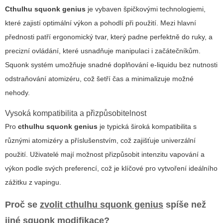
Cthulhu squonk genius
je vybaven špičkovými technologiemi,
které zajistí optimální výkon a pohodlí při použití. Mezi hlavní
přednosti patří ergonomický tvar, který padne perfektně do ruky, a
precizní ovládání, které usnadňuje manipulaci i začátečníkům.
Squonk systém
umožňuje snadné doplňování e-liquidu bez nutnosti
odstraňování atomizéru, což šetří čas a minimalizuje možné
nehody.
Vysoká kompatibilita a přizpůsobitelnost
Pro
cthulhu squonk genius
je typická široká kompatibilita s
různými atomizéry a příslušenstvím, což zajišťuje univerzální
použití. Uživatelé mají možnost přizpůsobit intenzitu vapování a
výkon podle svých preferencí, což je klíčové pro vytvoření ideálního
zážitku z vapingu.
Proč se
zvolit cthulhu squonk genius
spíše než
jiné squonk modifikace?