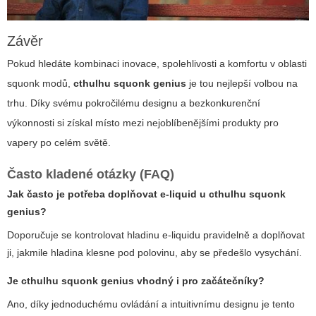
Závěr
Pokud hledáte kombinaci inovace, spolehlivosti a komfortu v oblasti
squonk modů,
cthulhu squonk genius
je tou nejlepší volbou na
trhu. Díky svému pokročilému designu a bezkonkurenční
výkonnosti si získal místo mezi nejoblíbenějšími produkty pro
vapery po celém světě.
Často kladené otázky (FAQ)
Jak často je potřeba doplňovat e-liquid u
cthulhu squonk
genius
?
Doporučuje se kontrolovat hladinu e-liquidu pravidelně a doplňovat
ji, jakmile hladina klesne pod polovinu, aby se předešlo vysychání.
Je
cthulhu squonk genius
vhodný i pro začátečníky?
Ano, díky jednoduchému ovládání a intuitivnímu designu je tento