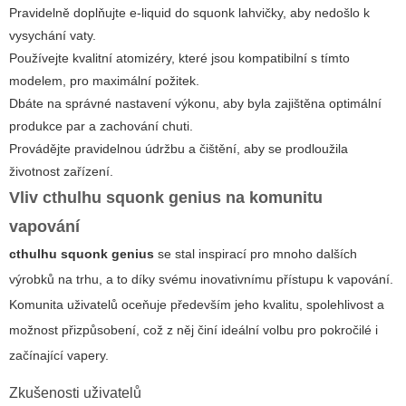
Pravidelně doplňujte e-liquid do squonk lahvičky, aby nedošlo k
vysychání vaty.
Používejte kvalitní atomizéry, které jsou kompatibilní s tímto
modelem, pro maximální požitek.
Dbáte na správné nastavení výkonu, aby byla zajištěna optimální
produkce par a zachování chuti.
Provádějte pravidelnou údržbu a čištění, aby se prodloužila
životnost zařízení.
Vliv
cthulhu squonk genius
na komunitu
vapování
cthulhu squonk genius
se stal inspirací pro mnoho dalších
výrobků na trhu, a to díky svému inovativnímu přístupu k vapování.
Komunita uživatelů oceňuje především jeho kvalitu, spolehlivost a
možnost přizpůsobení, což z něj činí ideální volbu pro pokročilé i
začínající vapery.
Zkušenosti uživatelů