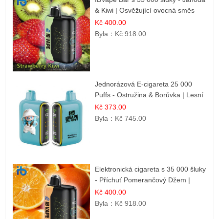
& Kiwi | Osvěžující ovocná směs
Kč 400.00
Byla：
Kč 918.00
Jednorázová E-cigareta 25 000
Puffs - Ostružina & Borůvka | Lesní
ovocná směs
Kč 373.00
Byla：
Kč 745.00
Elektronická cigareta s 35 000 šluky
- Příchuť Pomerančový Džem |
Dlouhotrvající zážitek
Kč 400.00
Byla：
Kč 918.00