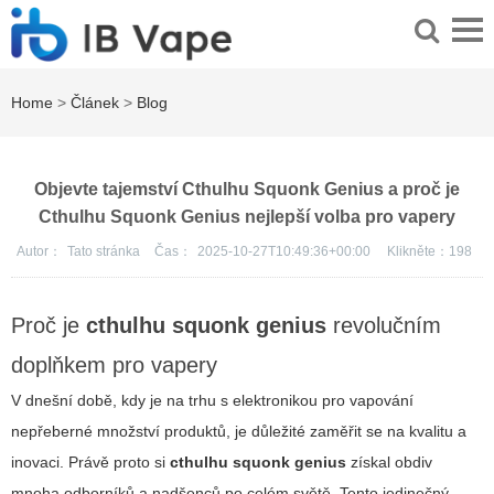
Home
>
Článek
>
Blog
Objevte tajemství Cthulhu Squonk Genius a proč je
Cthulhu Squonk Genius nejlepší volba pro vapery
Autor：
Tato stránka
Čas：
2025-10-27T10:49:36+00:00
Klikněte：
198
Proč je
cthulhu squonk genius
revolučním
doplňkem pro vapery
V dnešní době, kdy je na trhu s elektronikou pro vapování
nepřeberné množství produktů, je důležité zaměřit se na kvalitu a
inovaci. Právě proto si
cthulhu squonk genius
získal obdiv
mnoha odborníků a nadšenců po celém světě. Tento jedinečný