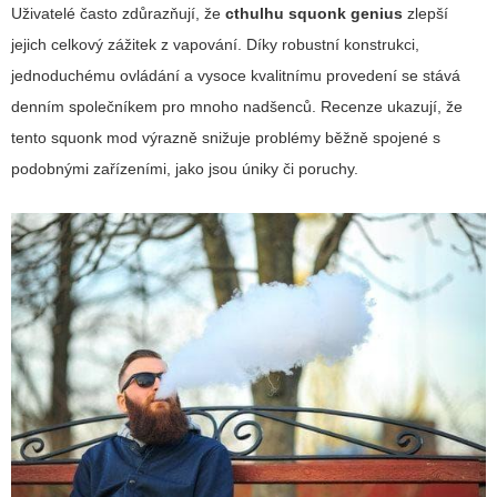
Uživatelé často zdůrazňují, že
cthulhu squonk genius
zlepší
jejich celkový zážitek z vapování. Díky robustní konstrukci,
jednoduchému ovládání a vysoce kvalitnímu provedení se stává
denním společníkem pro mnoho nadšenců. Recenze ukazují, že
tento squonk mod výrazně snižuje problémy běžně spojené s
podobnými zařízeními, jako jsou úniky či poruchy.