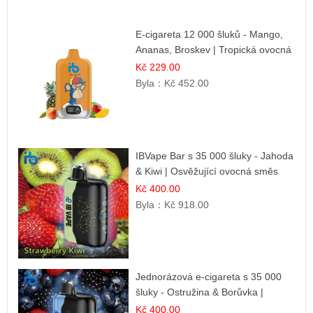
E-cigareta 12 000 šluků - Mango,
Ananas, Broskev | Tropická ovocná
směs
Kč 229.00
Byla：
Kč 452.00
IBVape Bar s 35 000 šluky - Jahoda
& Kiwi | Osvěžující ovocná směs
Kč 400.00
Byla：
Kč 918.00
Jednorázová e-cigareta s 35 000
šluky - Ostružina & Borůvka |
Intenzivní lesní směs
Kč 400.00