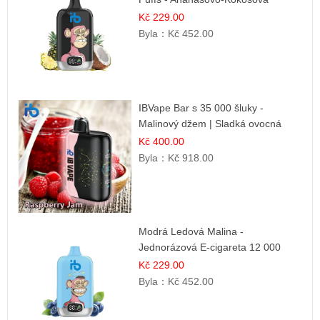
Zmrzlina | Tropický dezert
Kč 229.00
Byla：
Kč 452.00
IBVape Bar s 35 000 šluky -
Malinový džem | Sladká ovocná
příchuť
Kč 400.00
Byla：
Kč 918.00
Modrá Ledová Malina -
Jednorázová E-cigareta 12 000
šluků | Osvěžující Bobulová Příchuť
Kč 229.00
Byla：
Kč 452.00