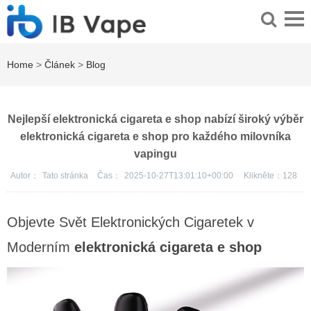
Home
>
Článek
>
Blog
Nejlepší elektronická cigareta e shop nabízí široký výběr
elektronická cigareta e shop pro každého milovníka
vapingu
Autor：
Tato stránka
Čas：
2025-10-27T13:01:10+00:00
Klikněte：
128
Objevte Svět Elektronických Cigaretek v
Moderním
elektronická cigareta e shop