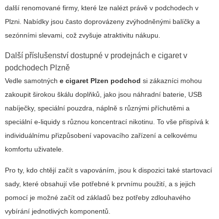
další renomované firmy, které lze nalézt právě v podchodech v
Plzni. Nabídky jsou často doprovázeny zvýhodněnými balíčky a
sezónními slevami, což zvyšuje atraktivitu nákupu.
Další příslušenství dostupné v prodejnách e cigaret v
podchodech Plzně
Vedle samotných
e cigaret Plzen podchod
si zákazníci mohou
zakoupit širokou škálu doplňků, jako jsou náhradní baterie, USB
nabíječky, speciální pouzdra, náplně s různými příchutěmi a
speciální e-liquidy s různou koncentrací nikotinu. To vše přispívá k
individuálnímu přizpůsobení vapovacího zařízení a celkovému
komfortu uživatele.
Pro ty, kdo chtějí začít s vapováním, jsou k dispozici také startovací
sady, které obsahují vše potřebné k prvnímu použití, a s jejich
pomocí je možné začít od základů bez potřeby zdlouhavého
vybírání jednotlivých komponentů.