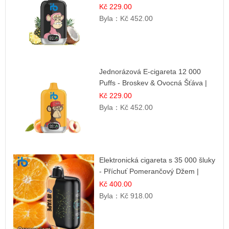
Zmrzlina | Tropický dezert
Kč 229.00
Byla：
Kč 452.00
Jednorázová E-cigareta 12 000
Puffs - Broskev & Ovocná Šťáva |
Osvěžující ovocná směs
Kč 229.00
Byla：
Kč 452.00
Elektronická cigareta s 35 000 šluky
- Příchuť Pomerančový Džem |
Dlouhotrvající zážitek
Kč 400.00
Byla：
Kč 918.00