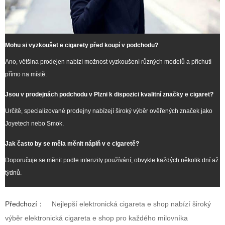
Mohu si vyzkoušet e cigarety před koupí v podchodu?
Ano, většina prodejen nabízí možnost vyzkoušení různých modelů a příchutí
přímo na místě.
Jsou v prodejnách podchodu v Plzni k dispozici kvalitní značky e cigaret?
Určitě, specializované prodejny nabízejí široký výběr ověřených značek jako
Joyetech nebo Smok.
Jak často by se měla měnit náplň v e cigaretě?
Doporučuje se měnit podle intenzity používání, obvykle každých několik dní až
týdnů.
Předchozí：
Nejlepší elektronická cigareta e shop nabízí široký
výběr elektronická cigareta e shop pro každého milovníka