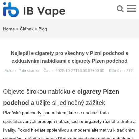
Home
>
Článek
>
Blog
Nejlepší e cigarety pro všechny v Plzni podchod s
exkluzivními nabídkami e cigarety Plzen podchod
Autor：
Tato stránka
Čas：
2025-10-27T13:00:57+00:00
Klikněte：
272
Objevte širokou nabídku
e cigarety Plzen
podchod
a užijte si jedinečný zážitek
Plzeňské podchody jsou místem, kde se nachází řada
specializovaných prodejen nabízejících
e cigarety
různého druhu a
kvality. Pokud hledáte spolehlivou a moderní alternativu k tradičním
cigaretám, právě
e cigarety Plzen podchod
vám mohou nabídnout