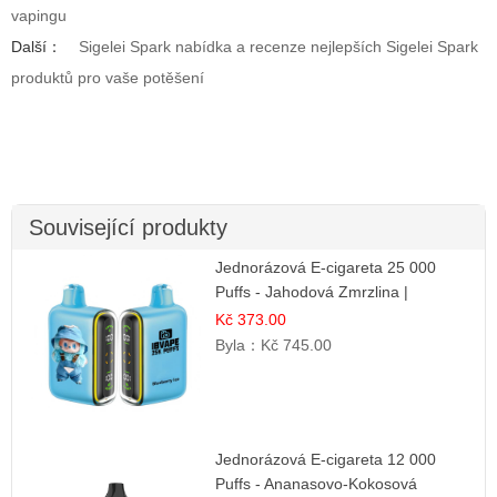
vapingu
Další：
Sigelei Spark nabídka a recenze nejlepších Sigelei Spark
produktů pro vaše potěšení
Související produkty
Jednorázová E-cigareta 25 000
Puffs - Jahodová Zmrzlina |
Krémová sladká příchuť
Kč 373.00
Byla：
Kč 745.00
Jednorázová E-cigareta 12 000
Puffs - Ananasovo-Kokosová