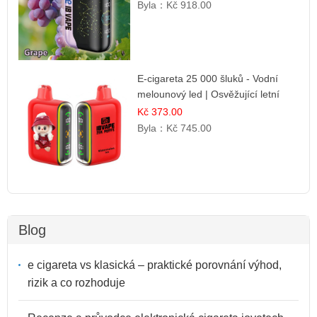
Byla：
Kč 918.00
E-cigareta 25 000 šluků - Vodní
melounový led | Osvěžující letní
příchuť
Kč 373.00
Byla：
Kč 745.00
Blog
e cigareta vs klasická – praktické porovnání výhod,
rizik a co rozhoduje