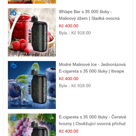
IBVape Bar s 35 000 šluky -
Malinový džem | Sladká ovocná
příchuť
Kč 400.00
Byla：
Kč 918.00
Modré Malinové Ice - Jednorázová
E-cigareta s 35 000 šluky | Ibvape
Kč 400.00
Byla：
Kč 918.00
E-cigareta s 35 000 šluky - Čerstvé
hrozny | Osvěžující ovocná příchuť
Kč 400.00