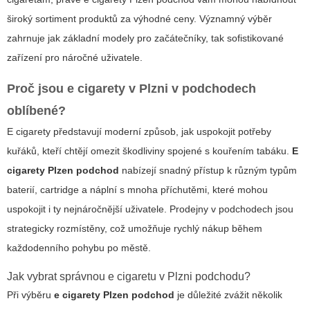
široký sortiment produktů za výhodné ceny. Významný výběr
zahrnuje jak základní modely pro začátečníky, tak sofistikované
zařízení pro náročné uživatele.
Proč jsou e cigarety v Plzni v podchodech
oblíbené?
E cigarety představují moderní způsob, jak uspokojit potřeby
kuřáků, kteří chtějí omezit škodliviny spojené s kouřením tabáku.
E
cigarety Plzen podchod
nabízejí snadný přístup k různým typům
baterií, cartridge a náplní s mnoha příchutěmi, které mohou
uspokojit i ty nejnáročnější uživatele. Prodejny v podchodech jsou
strategicky rozmístěny, což umožňuje rychlý nákup během
každodenního pohybu po městě.
Jak vybrat správnou e cigaretu v Plzni podchodu?
Při výběru
e cigarety Plzen podchod
je důležité zvážit několik