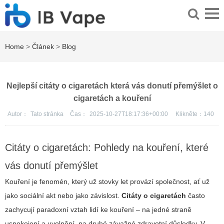
Home
>
Článek
>
Blog
Nejlepší citáty o cigaretách která vás donutí přemýšlet o
cigaretách a kouření
Autor：
Tato stránka
Čas：
2025-10-27T18:17:36+00:00
Klikněte：
140
Citáty o cigaretách: Pohledy na kouření, které
vás donutí přemýšlet
Kouření je fenomén, který už stovky let provází společnost, ať už
jako sociální akt nebo jako závislost.
Citáty o cigaretách
často
zachycují paradoxní vztah lidí ke kouření – na jedné straně
uspokojení a uvolnění, na druhé závažné zdravotní důsledky. V