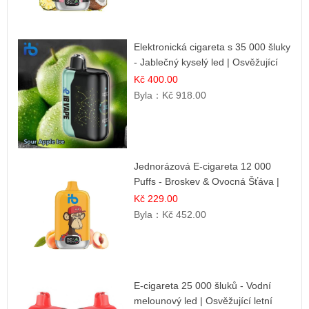
Elektronická cigareta s 35 000 šluky
- Jablečný kyselý led | Osvěžující
kyselá jablka
Kč 400.00
Byla：
Kč 918.00
Jednorázová E-cigareta 12 000
Puffs - Broskev & Ovocná Šťáva |
Osvěžující ovocná směs
Kč 229.00
Byla：
Kč 452.00
E-cigareta 25 000 šluků - Vodní
melounový led | Osvěžující letní