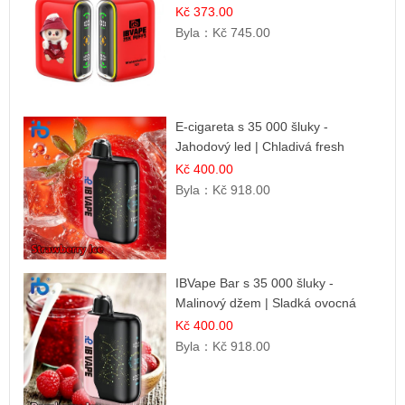
příchuť
Kč 373.00
Byla：
Kč 745.00
E-cigareta s 35 000 šluky -
Jahodový led | Chladivá fresh
příchuť
Kč 400.00
Byla：
Kč 918.00
IBVape Bar s 35 000 šluky -
Malinový džem | Sladká ovocná
příchuť
Kč 400.00
Byla：
Kč 918.00