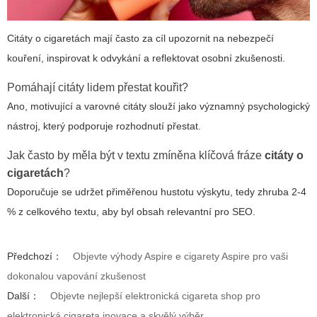
Citáty o cigaretách mají často za cíl upozornit na nebezpečí
kouření, inspirovat k odvykání a reflektovat osobní zkušenosti.
Pomáhají citáty lidem přestat kouřit?
Ano, motivující a varovné citáty slouží jako významný psychologický
nástroj, který podporuje rozhodnutí přestat.
Jak často by měla být v textu zmíněna klíčová fráze
citáty o
cigaretách
?
Doporučuje se udržet přiměřenou hustotu výskytu, tedy zhruba 2-4
% z celkového textu, aby byl obsah relevantní pro SEO.
Předchozí：
Objevte výhody Aspire e cigarety Aspire pro vaši
dokonalou vapování zkušenost
Další：
Objevte nejlepší elektronická cigareta shop pro
elektronická cigareta inovace a skvělý výběr