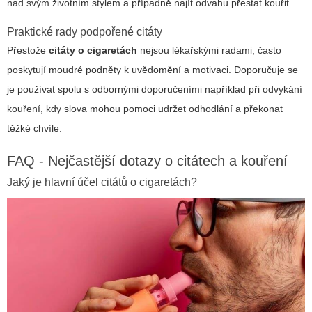
nad svým životním stylem a případně najít odvahu přestat kouřit.
Praktické rady podpořené citáty
Přestože
citáty o cigaretách
nejsou lékařskými radami, často
poskytují moudré podněty k uvědomění a motivaci. Doporučuje se
je používat spolu s odbornými doporučeními například při odvykání
kouření, kdy slova mohou pomoci udržet odhodlání a překonat
těžké chvíle.
FAQ - Nejčastější dotazy o citátech a kouření
Jaký je hlavní účel citátů o cigaretách?