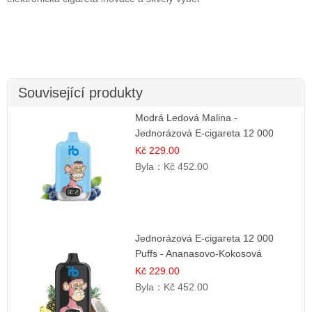
Související produkty
Modrá Ledová Malina -
Jednorázová E-cigareta 12 000
šluků | Osvěžující Bobulová Příchuť
Kč 229.00
Byla：
Kč 452.00
Jednorázová E-cigareta 12 000
Puffs - Ananasovo-Kokosová
Zmrzlina | Tropický dezert
Kč 229.00
Byla：
Kč 452.00