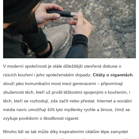
V moderní společnosti je stále důležitější otevřená diskuse o
rizicích kouření i jeho společenském dopadu.
Citáty o cigaretách
slouží jako komunikační most mezi generacemi – připomínají
zkušenosti těch, kteří už prošli těžkostmi spojenými s kouřením, i
těch, kteří se rozhodují, zda začít nebo přestat. Internet a sociální
média navíc umožňují šířit tyto myšlenky rychle a široce, čímž se
zvyšuje povědomí o škodlivosti cigaret.
Mnoho lidí se tak může díky inspirativním citátům lépe zamyslet