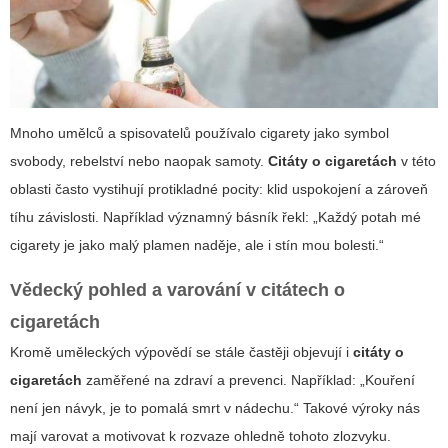
Mnoho umělců a spisovatelů používalo cigarety jako symbol
svobody, rebelství nebo naopak samoty.
Citáty o cigaretách
v této
oblasti často vystihují protikladné pocity: klid uspokojení a zároveň
tíhu závislosti. Například významný básník řekl: „Každý potah mé
cigarety je jako malý plamen naděje, ale i stín mou bolesti.“
Vědecký pohled a varování v citátech o
cigaretách
Kromě uměleckých výpovědí se stále častěji objevují i
citáty o
cigaretách
zaměřené na zdraví a prevenci. Například: „Kouření
není jen návyk, je to pomalá smrt v nádechu.“ Takové výroky nás
mají varovat a motivovat k rozvaze ohledně tohoto zlozvyku.