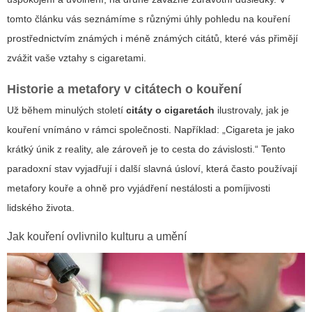
tomto článku vás seznámíme s různými úhly pohledu na kouření
prostřednictvím známých i méně známých citátů, které vás přimějí
zvážit vaše vztahy s cigaretami.
Historie a metafory v citátech o kouření
Už během minulých století
citáty o cigaretách
ilustrovaly, jak je
kouření vnímáno v rámci společnosti. Například: „Cigareta je jako
krátký únik z reality, ale zároveň je to cesta do závislosti.“ Tento
paradoxní stav vyjadřují i další slavná úsloví, která často používají
metafory kouře a ohně pro vyjádření nestálosti a pomíjivosti
lidského života.
Jak kouření ovlivnilo kulturu a umění