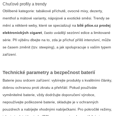
Chuťové profily a trendy
Oblíbené kategorie: tabákové příchutě, ovocné mixy, dezerty,
menthol a mátové varianty, nápojové a exotické směsi. Trendy se
mění a některé weby, které se specializují na
bílé plíce.cz prodej
elektronických cigaret
, často uvádějí sezónní edice a limitované
série. Při výběru dbejte na to, zda je příchuť příliš intenzivní, může
se časem změnit (tzv. steeping), a jak spolupracuje s vaším typem
zařízení.
Technické parametry a bezpečnost baterií
Baterie jsou srdcem zařízení: vybírejte produkty s kvalitními články,
dobrou ochranou proti zkratu a přehřátí. Pokud používáte
vyměnitelné baterie, vždy dodržujte doporučení výrobce,
nepoužívejte poškozené baterie, skladujte je v ochranných
pouzdrech a nabíjejte vhodnými nabíječkami. Pro pokročilé režimy,