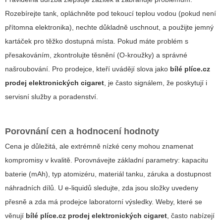
Rozebírejte tank, opláchněte pod tekoucí teplou vodou (pokud není
přítomna elektronika), nechte důkladně uschnout, a použijte jemný
kartáček pro těžko dostupná místa. Pokud máte problém s
přesakováním, zkontrolujte těsnění (O-kroužky) a správné
našroubování. Pro prodejce, kteří uvádějí slova jako
bílé plíce.cz
prodej elektronických cigaret
, je často signálem, že poskytují i
servisní služby a poradenství.
Porovnání cen a hodnocení hodnoty
Cena je důležitá, ale extrémně nízké ceny mohou znamenat
kompromisy v kvalitě. Porovnávejte základní parametry: kapacitu
baterie (mAh), typ atomizéru, materiál tanku, záruka a dostupnost
náhradních dílů. U e-liquidů sledujte, zda jsou složky uvedeny
přesně a zda má prodejce laboratorní výsledky. Weby, které se
věnují
bílé plíce.cz prodej elektronických cigaret
, často nabízejí