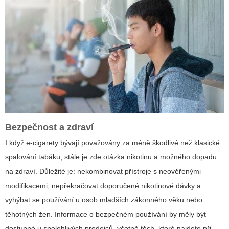
Bezpečnost a zdraví
I když e-cigarety bývají považovány za méně škodlivé než klasické
spalování tabáku, stále je zde otázka nikotinu a možného dopadu
na zdraví. Důležité je: nekombinovat přístroje s neověřenými
modifikacemi, nepřekračovat doporučené nikotinové dávky a
vyhýbat se používání u osob mladších zákonného věku nebo
těhotných žen. Informace o bezpečném používání by měly být
dostupné u spolehlivých prodejců, včetně těch, které najdete při