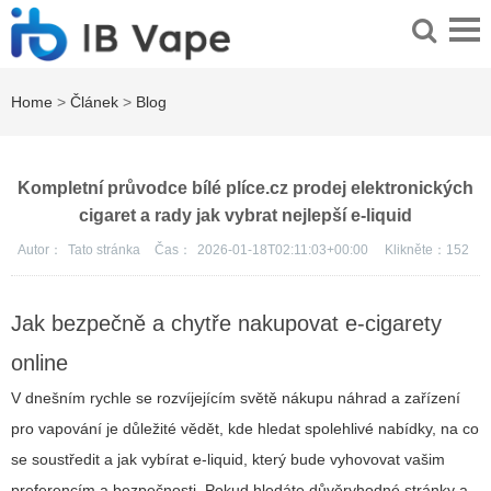
Home
>
Článek
>
Blog
Kompletní průvodce bílé plíce.cz prodej elektronických
cigaret a rady jak vybrat nejlepší e-liquid
Autor：
Tato stránka
Čas：
2026-01-18T02:11:03+00:00
Klikněte：
152
Jak bezpečně a chytře nakupovat e-cigarety
online
V dnešním rychle se rozvíjejícím světě nákupu náhrad a zařízení
pro vapování je důležité vědět, kde hledat spolehlivé nabídky, na co
se soustředit a jak vybírat e-liquid, který bude vyhovovat vašim
preferencím a bezpečnosti. Pokud hledáte důvěryhodné stránky a