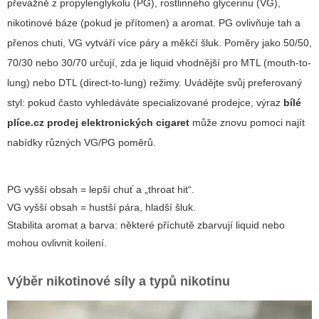
převážně z propylenglykolu (PG), rostlinného glycerinu (VG),
nikotinové báze (pokud je přítomen) a aromat. PG ovlivňuje tah a
přenos chuti, VG vytváří více páry a měkčí šluk. Poměry jako 50/50,
70/30 nebo 30/70 určují, zda je liquid vhodnější pro MTL (mouth-to-
lung) nebo DTL (direct-to-lung) režimy. Uvádějte svůj preferovaný
styl: pokud často vyhledáváte specializované prodejce, výraz
bílé
plíce.cz prodej elektronických cigaret
může znovu pomoci najít
nabídky různých VG/PG poměrů.
PG vyšší obsah = lepší chuť a „throat hit“.
VG vyšší obsah = hustší pára, hladší šluk.
Stabilita aromat a barva: některé příchutě zbarvují liquid nebo
mohou ovlivnit koilení.
Výběr nikotinové síly a typů nikotinu