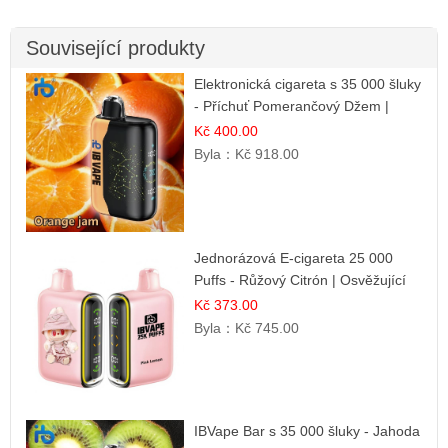
Související produkty
Elektronická cigareta s 35 000 šluky
- Příchuť Pomerančový Džem |
Dlouhotrvající zážitek
Kč 400.00
Byla：
Kč 918.00
Jednorázová E-cigareta 25 000
Puffs - Růžový Citrón | Osvěžující
citrusová příchuť
Kč 373.00
Byla：
Kč 745.00
IBVape Bar s 35 000 šluky - Jahoda