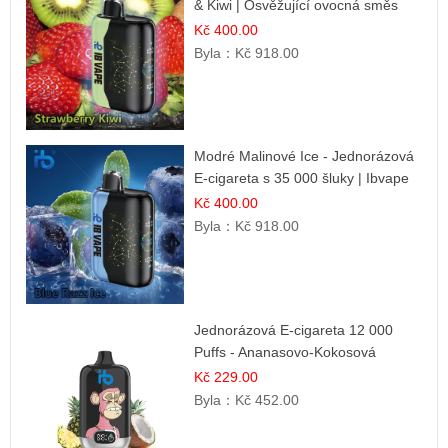
& Kiwi | Osvěžující ovocná směs
Kč 400.00
Byla：
Kč 918.00
Modré Malinové Ice - Jednorázová
E-cigareta s 35 000 šluky | Ibvape
Kč 400.00
Byla：
Kč 918.00
Jednorázová E-cigareta 12 000
Puffs - Ananasovo-Kokosová
Zmrzlina | Tropický dezert
Kč 229.00
Byla：
Kč 452.00