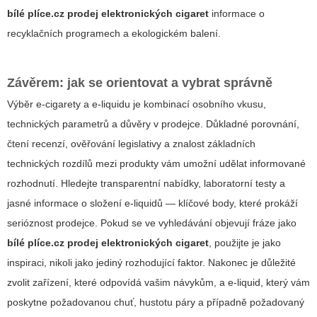
bílé plíce.cz prodej elektronických cigaret
informace o
recyklačních programech a ekologickém balení.
Závěrem: jak se orientovat a vybrat správně
Výběr e-cigarety a e-liquidu je kombinací osobního vkusu,
technických parametrů a důvěry v prodejce. Důkladné porovnání,
čtení recenzí, ověřování legislativy a znalost základních
technických rozdílů mezi produkty vám umožní udělat informované
rozhodnutí. Hledejte transparentní nabídky, laboratorní testy a
jasné informace o složení e-liquidů — klíčové body, které prokáží
serióznost prodejce. Pokud se ve vyhledávání objevují fráze jako
bílé plíce.cz prodej elektronických cigaret
, použijte je jako
inspiraci, nikoli jako jediný rozhodující faktor. Nakonec je důležité
zvolit zařízení, které odpovídá vašim návykům, a e-liquid, který vám
poskytne požadovanou chuť, hustotu páry a případně požadovaný