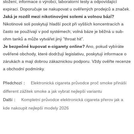
složení, informace o výrobci, laboratorní testy a odpovídající
expiraci. Doporučuje se nakupovat u ověřených prodejců a značek.
Jaká je rozdíl mezi nikotinovými solemi a volnou bází?
Nikotinové soli poskytují hladší pocit při vyšších koncentracích a
často se používají v pod systémech; volná báze je běžná u sub-
ohm tanků a může vytvářet jiný "throat hit".
Je bezpečné kupovat e-cigarety online?
Ano, pokud vybíráte
ověřené obchody, které dodržují legislativu, poskytují informace o
zárukách a mají dobrou zákaznickou podporu. Vždy ověřte recenze
a obchodní podmínky.
Předchozí：
Elektronická cigareta průvodce proč smoke přináší
different zážitek smoke a jak vybrat nejlepší variantu
Další：
Kompletní průvodce elektronická cigareta přerov jak a
kde nakoupit nejlepší modely 2026