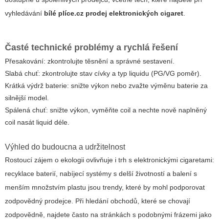
vyhledávání
bílé plíce.cz prodej elektronických cigaret
.
Časté technické problémy a rychlá řešení
Přesakování: zkontrolujte těsnění a správné sestavení.
Slabá chuť: zkontrolujte stav cívky a typ liquidu (PG/VG poměr).
Krátká výdrž baterie: snižte výkon nebo zvažte výměnu baterie za
silnější model.
Spálená chuť: snižte výkon, vyměňte coil a nechte nově naplněný
coil nasát liquid déle.
Výhled do budoucna a udržitelnost
Rostoucí zájem o ekologii ovlivňuje i trh s elektronickými cigaretami:
recyklace baterií, nabíjecí systémy s delší životností a balení s
menším množstvím plastu jsou trendy, které by mohl podporovat
zodpovědný prodejce. Při hledání obchodů, které se chovají
zodpovědně, najdete často na stránkách s podobnými frázemi jako