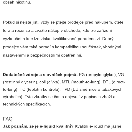
obsah nikotinu.
Pokud si nejste jisti, vždy se ptejte prodejce před nákupem, čtěte
fóra a recenze a zvažte nákup v obchodě, kde lze zařízení
vyzkoušet a kde lze získat kvalifikované poradenství. Dobrý
prodejce vám také poradí s kompatibilitou součástek, vhodnými
nastaveními a bezpečnostními opatřeními.
Dodatečné zdroje a slovníček pojmů:
PG (propylenglykol), VG
(rostlinný glycerin), coil (cívka), MTL (mouth-to-lung), DTL (direct-
to-lung), TC (teplotní kontrola), TPD (EU směrnice o tabákových
výrobcích). Tyto zkratky se často objevují v popisech zboží a
technických specifikacích.
FAQ
Jak poznám, že je e-liquid kvalitní?
Kvalitní e-liquid má jasné