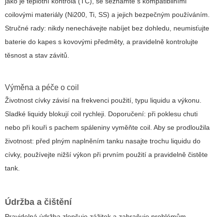
jako je teplotní kontrola (TC), se seznamte s kompatibilními
coilovými materiály (Ni200, Ti, SS) a jejich bezpečným používáním.
Stručné rady: nikdy nenechávejte nabíjet bez dohledu, neumisťujte
baterie do kapes s kovovými předměty, a pravidelně kontrolujte
těsnost a stav závitů.
Výměna a péče o coil
Životnost cívky závisí na frekvenci použití, typu liquidu a výkonu.
Sladké liquidy blokují coil rychleji. Doporučení: při poklesu chuti
nebo při kouři s pachem spáleniny vyměňte coil. Aby se prodloužila
životnost: před plným naplněním tanku nasajte trochu liquidu do
cívky, používejte nižší výkon při prvním použití a pravidelně čistěte
tank.
Údržba a čištění
Pravidelná údržba zlepšuje zážitek a zabraňuje problémům.