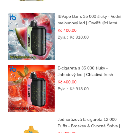
IBVape Bar s 35 000 šluky - Vodní
melounový led | Osvěžující letní
příchuť
Kč 400.00
Byla：
Kč 918.00
E-cigareta s 35 000 šluky -
Jahodový led | Chladivá fresh
příchuť
Kč 400.00
Byla：
Kč 918.00
Jednorázová E-cigareta 12 000
Puffs - Broskev & Ovocná Šťáva |
Osvěžující ovocná směs