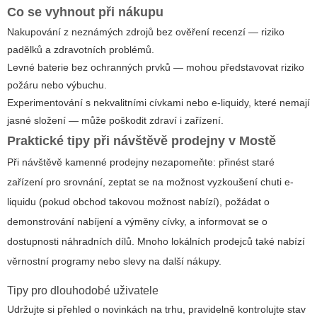
Co se vyhnout při nákupu
Nakupování z neznámých zdrojů bez ověření recenzí — riziko
padělků a zdravotních problémů.
Levné baterie bez ochranných prvků — mohou představovat riziko
požáru nebo výbuchu.
Experimentování s nekvalitními cívkami nebo e-liquidy, které nemají
jasné složení — může poškodit zdraví i zařízení.
Praktické tipy při návštěvě prodejny v Mostě
Při návštěvě kamenné prodejny nezapomeňte: přinést staré
zařízení pro srovnání, zeptat se na možnost vyzkoušení chuti e-
liquidu (pokud obchod takovou možnost nabízí), požádat o
demonstrování nabíjení a výměny cívky, a informovat se o
dostupnosti náhradních dílů. Mnoho lokálních prodejců také nabízí
věrnostní programy nebo slevy na další nákupy.
Tipy pro dlouhodobé uživatele
Udržujte si přehled o novinkách na trhu, pravidelně kontrolujte stav