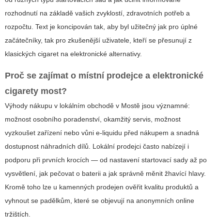
rozhodnutí na základě vašich zvyklostí, zdravotních potřeb a
rozpočtu. Text je koncipován tak, aby byl užitečný jak pro úplné
začátečníky, tak pro zkušenější uživatele, kteří se přesunují z
klasických cigaret na elektronické alternativy.
Proč se zajímat o místní prodejce a
elektronické
cigarety most
?
Výhody nákupu v lokálním obchodě v Mostě jsou významné:
možnost osobního poradenství, okamžitý servis, možnost
vyzkoušet zařízení nebo vůni e-liquidu před nákupem a snadná
dostupnost náhradních dílů. Lokální prodejci často nabízejí i
podporu při prvních krocích — od nastavení startovací sady až po
vysvětlení, jak pečovat o baterii a jak správně měnit žhavící hlavy.
Kromě toho lze u kamenných prodejen ověřit kvalitu produktů a
vyhnout se padělkům, které se objevují na anonymních online
tržištích.