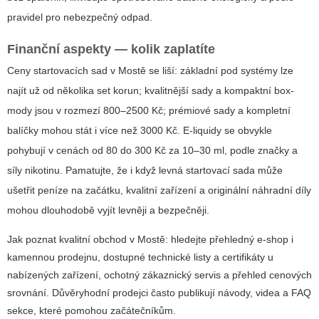
pravidel pro nebezpečný odpad.
Finanční aspekty — kolik zaplatíte
Ceny startovacích sad v Mostě se liší: základní pod systémy lze
najít už od několika set korun; kvalitnější sady a kompaktní box-
mody jsou v rozmezí 800–2500 Kč; prémiové sady a kompletní
balíčky mohou stát i více než 3000 Kč. E-liquidy se obvykle
pohybují v cenách od 80 do 300 Kč za 10–30 ml, podle značky a
síly nikotinu. Pamatujte, že i když levná startovací sada může
ušetřit peníze na začátku, kvalitní zařízení a originální náhradní díly
mohou dlouhodobě vyjít levněji a bezpečněji.
Jak poznat kvalitní obchod v Mostě: hledejte přehledný e-shop i
kamennou prodejnu, dostupné technické listy a certifikáty u
nabízených zařízení, ochotný zákaznický servis a přehled cenových
srovnání. Důvěryhodní prodejci často publikují návody, videa a FAQ
sekce, které pomohou začátečníkům.