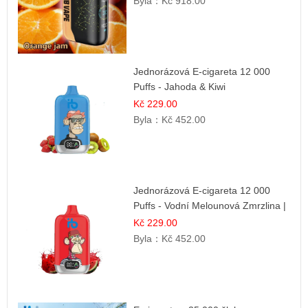
Byla：
Kč 918.00
Jednorázová E-cigareta 12 000
Puffs - Jahoda & Kiwi
Kč 229.00
Byla：
Kč 452.00
Jednorázová E-cigareta 12 000
Puffs - Vodní Melounová Zmrzlina |
Letní dezertní příchuť
Kč 229.00
Byla：
Kč 452.00