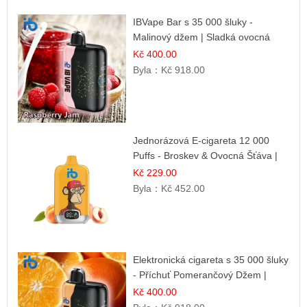
IBVape Bar s 35 000 šluky -
Malinový džem | Sladká ovocná
příchuť
Kč 400.00
Byla：
Kč 918.00
Jednorázová E-cigareta 12 000
Puffs - Broskev & Ovocná Šťáva |
Osvěžující ovocná směs
Kč 229.00
Byla：
Kč 452.00
Elektronická cigareta s 35 000 šluky
- Příchuť Pomerančový Džem |
Dlouhotrvající zážitek
Kč 400.00