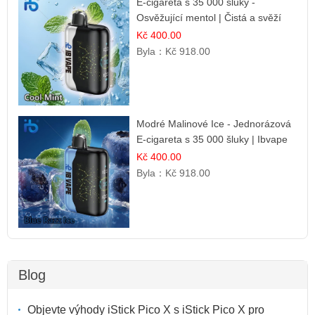
E-cigareta s 35 000 šluky -
Osvěžující mentol | Čistá a svěží
chuť
Kč 400.00
Byla：
Kč 918.00
Modré Malinové Ice - Jednorázová
E-cigareta s 35 000 šluky | Ibvape
Kč 400.00
Byla：
Kč 918.00
Blog
Objevte výhody iStick Pico X s iStick Pico X pro