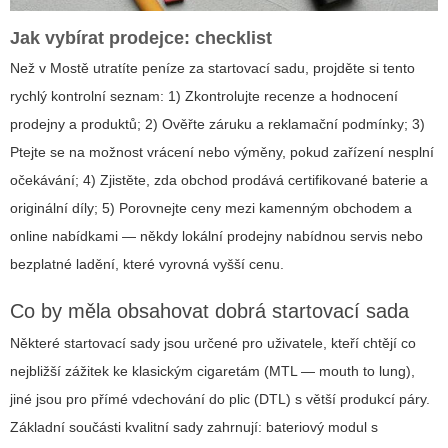
Jak vybírat prodejce: checklist
Než v Mostě utratíte peníze za startovací sadu, projděte si tento
rychlý kontrolní seznam: 1) Zkontrolujte recenze a hodnocení
prodejny a produktů; 2) Ověřte záruku a reklamační podmínky; 3)
Ptejte se na možnost vrácení nebo výměny, pokud zařízení nesplní
očekávání; 4) Zjistěte, zda obchod prodává certifikované baterie a
originální díly; 5) Porovnejte ceny mezi kamenným obchodem a
online nabídkami — někdy lokální prodejny nabídnou servis nebo
bezplatné ladění, které vyrovná vyšší cenu.
Co by měla obsahovat dobrá startovací sada
Některé startovací sady jsou určené pro uživatele, kteří chtějí co
nejbližší zážitek ke klasickým cigaretám (MTL — mouth to lung),
jiné jsou pro přímé vdechování do plic (DTL) s větší produkcí páry.
Základní součásti kvalitní sady zahrnují: bateriový modul s