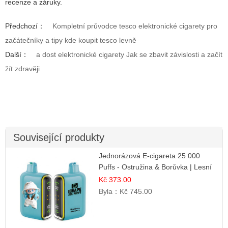
recenze a záruky.
Předchozí：
Kompletní průvodce tesco elektronické cigarety pro
začátečníky a tipy kde koupit tesco levně
Další：
a dost elektronické cigarety Jak se zbavit závislosti a začít
žít zdravěji
Související produkty
Jednorázová E-cigareta 25 000
Puffs - Ostružina & Borůvka | Lesní
ovocná směs
Kč 373.00
Byla：
Kč 745.00