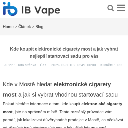
Home
>
Článek
>
Blog
Kde koupit elektronické cigarety most a jak vybrat
nejlepší startovací sadu pro vás
Autor：
Tato stránka
Čas：
2025-12-30T02:13:45+00:00
Klikněte：
132
Kde v Mostě hledat
elektronické cigarety
most
a jak si vybrat vhodnou startovací sadu
Pokud hledáte informace o tom, kde koupit
elektronické cigarety
most
, jste na správném místě. Tento rozsáhlý průvodce vám
poradí, jak lokalizovat důvěryhodné prodejce v Mostě, co očekávat
od různých typů startovacích sad a jak učinit informované