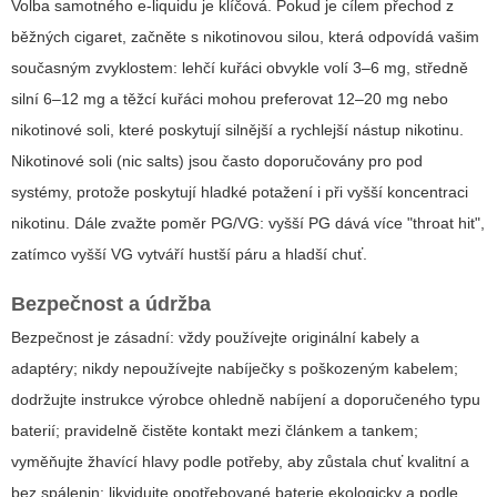
Volba samotného e-liquidu je klíčová. Pokud je cílem přechod z
běžných cigaret, začněte s nikotinovou silou, která odpovídá vašim
současným zvyklostem: lehčí kuřáci obvykle volí 3–6 mg, středně
silní 6–12 mg a těžcí kuřáci mohou preferovat 12–20 mg nebo
nikotinové soli, které poskytují silnější a rychlejší nástup nikotinu.
Nikotinové soli (nic salts) jsou často doporučovány pro pod
systémy, protože poskytují hladké potažení i při vyšší koncentraci
nikotinu. Dále zvažte poměr PG/VG: vyšší PG dává více "throat hit",
zatímco vyšší VG vytváří hustší páru a hladší chuť.
Bezpečnost a údržba
Bezpečnost je zásadní: vždy používejte originální kabely a
adaptéry; nikdy nepoužívejte nabíječky s poškozeným kabelem;
dodržujte instrukce výrobce ohledně nabíjení a doporučeného typu
baterií; pravidelně čistěte kontakt mezi článkem a tankem;
vyměňujte žhavící hlavy podle potřeby, aby zůstala chuť kvalitní a
bez spálenin; likvidujte opotřebované baterie ekologicky a podle