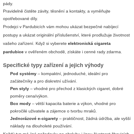
pády.
Pravidelně čistěte závity, těsnění a kontakty, a vyměňujte
opotřebované díly.
Prodejci v Pardubicích vám mohou ukázat bezpečné nabíjecí
postupy a ukázat originální příslušenství, které prodlužuje životnost
vašeho zařízení. Když si vyberete
elektronická cigareta
pardubice
v ověřeném obchodě, získáte i cenné rady zdarma.
Specifické typy zařízení a jejich výhody
Pod systémy
– kompaktní, jednoduché, ideální pro
začátečníky a pro diskretní užívání.
Pen styly
– vhodné pro přechod z klasických cigaret, dobré
poměry cena/výkon.
Box mody
– větší kapacita baterie a výkon, vhodné pro
pokročilé uživatele a zájemce o tvorbu mraků.
Jednorázové e-cigarety
– praktičnost, žádná údržba, ale vyšší
náklady na dlouholeté používání.