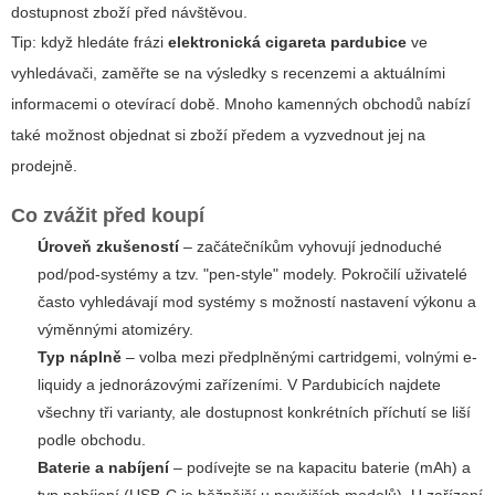
dostupnost zboží před návštěvou.
Tip: když hledáte frázi
elektronická cigareta pardubice
ve
vyhledávači, zaměřte se na výsledky s recenzemi a aktuálními
informacemi o otevírací době. Mnoho kamenných obchodů nabízí
také možnost objednat si zboží předem a vyzvednout jej na
prodejně.
Co zvážit před koupí
Úroveň zkušeností
– začátečníkům vyhovují jednoduché
pod/pod-systémy a tzv. "pen-style" modely. Pokročilí uživatelé
často vyhledávají mod systémy s možností nastavení výkonu a
výměnnými atomizéry.
Typ náplně
– volba mezi předplněnými cartridgemi, volnými e-
liquidy a jednorázovými zařízeními. V Pardubicích najdete
všechny tři varianty, ale dostupnost konkrétních příchutí se liší
podle obchodu.
Baterie a nabíjení
– podívejte se na kapacitu baterie (mAh) a
typ nabíjení (USB-C je běžnější u novějších modelů). U zařízení