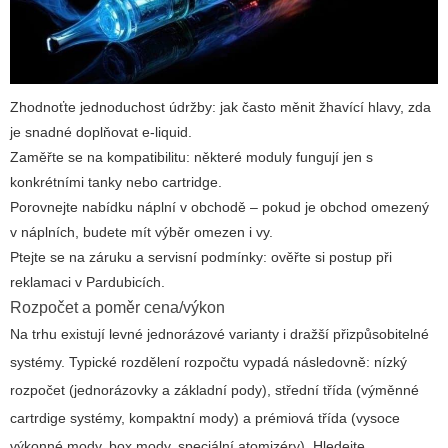
Zhodnoťte jednoduchost údržby: jak často měnit žhavící hlavy, zda
je snadné doplňovat e-liquid.
Zaměřte se na kompatibilitu: některé moduly fungují jen s
konkrétními tanky nebo cartridge.
Porovnejte nabídku náplní v obchodě – pokud je obchod omezený
v náplních, budete mít výběr omezen i vy.
Ptejte se na záruku a servisní podmínky: ověřte si postup při
reklamaci v Pardubicích.
Rozpočet a poměr cena/výkon
Na trhu existují levné jednorázové varianty i dražší přizpůsobitelné
systémy. Typické rozdělení rozpočtu vypadá následovně: nízký
rozpočet (jednorázovky a základní pody), střední třída (výměnné
cartrdige systémy, kompaktní mody) a prémiová třída (vysoce
výkonné mody, box mody, speciální atomizéry). Hledejte