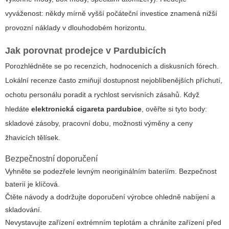
vyváženost: někdy mírně vyšší počáteční investice znamená nižší
provozní náklady v dlouhodobém horizontu.
Jak porovnat prodejce v Pardubicích
Porozhlédněte se po recenzích, hodnoceních a diskusních fórech.
Lokální recenze často zmiňují dostupnost nejoblíbenějších příchutí,
ochotu personálu poradit a rychlost servisních zásahů. Když
hledáte
elektronická cigareta pardubice
, ověřte si tyto body:
skladové zásoby, pracovní dobu, možnosti výměny a ceny
žhavicích tělísek.
Bezpečnostní doporučení
Vyhněte se podezřele levným neoriginálním bateriím. Bezpečnost
baterií je klíčová.
Čtěte návody a dodržujte doporučení výrobce ohledně nabíjení a
skladování.
Nevystavujte zařízení extrémním teplotám a chráníte zařízení před