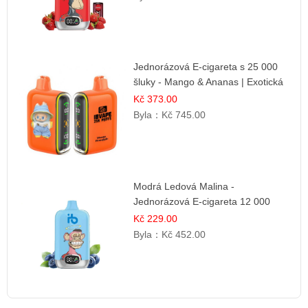
Jednorázová E-cigareta s 25 000
šluky - Mango & Ananas | Exotická
ovocná směs
Kč 373.00
Byla：
Kč 745.00
Modrá Ledová Malina -
Jednorázová E-cigareta 12 000
šluků | Osvěžující Bobulová Příchuť
Kč 229.00
Byla：
Kč 452.00