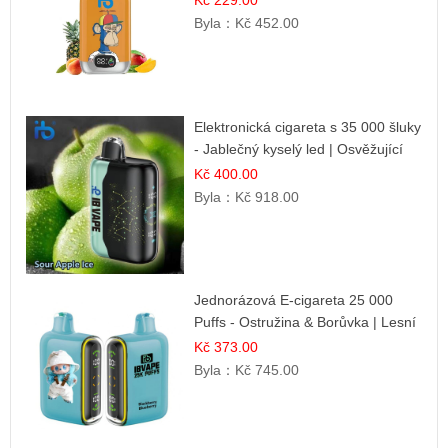
Kč 229.00
Byla：
Kč 452.00
Elektronická cigareta s 35 000 šluky
- Jablečný kyselý led | Osvěžující
kyselá jablka
Kč 400.00
Byla：
Kč 918.00
Jednorázová E-cigareta 25 000
Puffs - Ostružina & Borůvka | Lesní
ovocná směs
Kč 373.00
Byla：
Kč 745.00