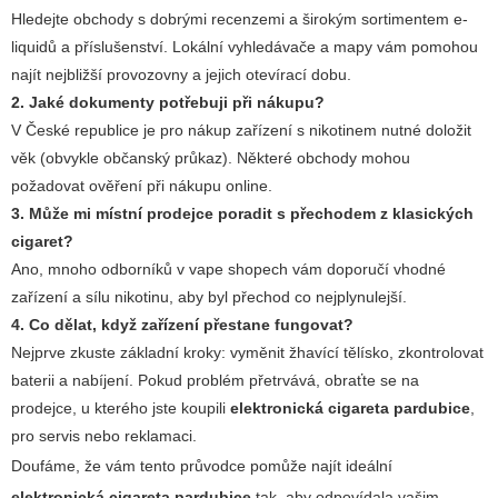
Hledejte obchody s dobrými recenzemi a širokým sortimentem e-
liquidů a příslušenství. Lokální vyhledávače a mapy vám pomohou
najít nejbližší provozovny a jejich otevírací dobu.
2. Jaké dokumenty potřebuji při nákupu?
V České republice je pro nákup zařízení s nikotinem nutné doložit
věk (obvykle občanský průkaz). Některé obchody mohou
požadovat ověření při nákupu online.
3. Může mi místní prodejce poradit s přechodem z klasických
cigaret?
Ano, mnoho odborníků v vape shopech vám doporučí vhodné
zařízení a sílu nikotinu, aby byl přechod co nejplynulejší.
4. Co dělat, když zařízení přestane fungovat?
Nejprve zkuste základní kroky: vyměnit žhavící tělísko, zkontrolovat
baterii a nabíjení. Pokud problém přetrvává, obraťte se na
prodejce, u kterého jste koupili
elektronická cigareta pardubice
,
pro servis nebo reklamaci.
Doufáme, že vám tento průvodce pomůže najít ideální
elektronická cigareta pardubice
tak, aby odpovídala vašim