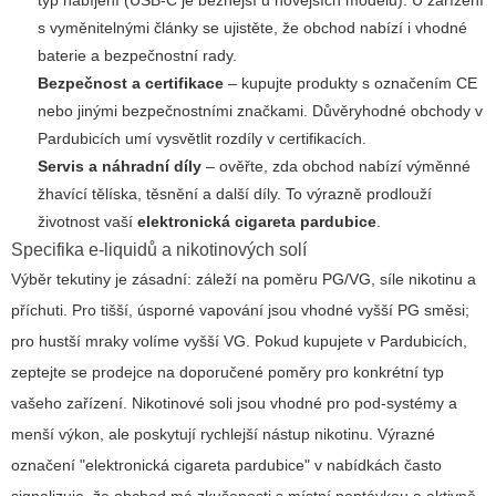
s vyměnitelnými články se ujistěte, že obchod nabízí i vhodné
baterie a bezpečnostní rady.
Bezpečnost a certifikace
– kupujte produkty s označením CE
nebo jinými bezpečnostními značkami. Důvěryhodné obchody v
Pardubicích umí vysvětlit rozdíly v certifikacích.
Servis a náhradní díly
– ověřte, zda obchod nabízí výměnné
žhavící tělíska, těsnění a další díly. To výrazně prodlouží
životnost vaší
elektronická cigareta pardubice
.
Specifika e-liquidů a nikotinových solí
Výběr tekutiny je zásadní: záleží na poměru PG/VG, síle nikotinu a
příchuti. Pro tišší, úsporné vapování jsou vhodné vyšší PG směsi;
pro hustší mraky volíme vyšší VG. Pokud kupujete v Pardubicích,
zeptejte se prodejce na doporučené poměry pro konkrétní typ
vašeho zařízení. Nikotinové soli jsou vhodné pro pod-systémy a
menší výkon, ale poskytují rychlejší nástup nikotinu. Výrazné
označení "elektronická cigareta pardubice" v nabídkách často
signalizuje, že obchod má zkušenosti s místní poptávkou a aktivně