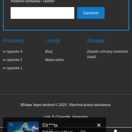
Poštovní schránka / Telefon
Produkty
Usługi
Zásady
e-cigareta-3
Blog
Zásady ochrany osobních
údajů
e-cigareta-2
Mapa webu
e-cigareta-1
IBVape Vape obchod © 2025. Všechna práva vyhrazena.
✕
Elż***ta
Nedávný nákup
Link:
E-Cigarette
Vapeador
Před 7 minutami