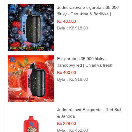
Jednorázová e-cigareta s 35 000
šluky - Ostružina & Borůvka |
Intenzivní lesní směs
Kč 400.00
Byla：
Kč 918.00
E-cigareta s 35 000 šluky -
Jahodový led | Chladivá fresh
příchuť
Kč 400.00
Byla：
Kč 918.00
Jednorázová E-cigareta - Red Bull
& Jahoda
Kč 229.00
Byla：
Kč 452.00