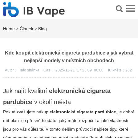
Home
>
Článek
>
Blog
Kde koupit elektronická cigareta pardubice a jak vybrat
nejlepší modely v místních obchodech
Autor：
Tato stránka
Čas：
2025-11-21T17:23:09+00:00
Klikněte：
282
Jak najít kvalitní
elektronická cigareta
pardubice
v okolí města
Pokud zvažujete nákup
elektronická cigareta pardubice
, je dobré
mít plán: co přesně hledáte, jaký máte rozpočet a jaké vlastnosti
jsou pro vás důležité. V tomto delším průvodci najdete tipy, které
vám pomohou orientovat se mezi prodejci v Pardubicích, rozeznat