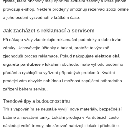
zjistíte, které obchody mají opravdu aktuální zásoby a které jenom
provozují e-shop. Některé prodejny umožňují rezervaci zboží online
a jeho osobní vyzvednutí v krátkém čase.
Jak zacházet s reklamací a servisem
Při nákupu vždy zkontrolujte reklamační podmínky a dobu trvání
záruky. Uchovávejte účtenky a balení, protože to výrazně
zjednoduší proces reklamace. Pokud nakupujete
elektronická
cigareta pardubice
v lokálním obchodě, máte výhodu osobního
předání a rychlejšího vyřízení případných problémů. Kvalitní
prodejci vám obvykle nabídnou i možnost zapůjčení náhradního
zařízení během servisu.
Trendové tipy a budoucnost trhu
Trh s vapováním se neustále vyvíjí: nové materiály, bezpečnější
baterie a inovativní tanky. Lokální prodejci v Pardubicích často
následují velké trendy, ale zároveň nabízejí i lokální příchutě e-