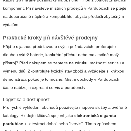
Každý typ má jiné požadavky na obsluhu i jinou životnost žhavicích
komponent. Při návštěvě místních prodejců v Pardubicích se ptejte
na doporučené náplně a kompatibilitu, abyste předešli zbytečným
výdajům.
Praktické kroky při návštěvě prodejny
Přijďte s jasnou představou o svých požadavcích: preferujete
dlouhou výdrž baterie, konkrétní příchuť nebo maximálně malý
přístroj? Před nákupem se zeptejte na záruku, možnosti servisu a
výměnu dílů. Zkontrolujte fyzický stav zboží a vyžádejte si krátkou
demonstraci, pokud je to možné. Místní obchody v Pardubicích
často nabízejí i expresní servis a poradenství.
Logistika a dostupnost
Pro rychlé vyhledání obchodů používejte mapové služby a ověřené
katalogy. Hledejte klíčová spojení jako
elektronická cigareta
pardubice
+ "otevírací doba" nebo "servis". Tímto způsobem