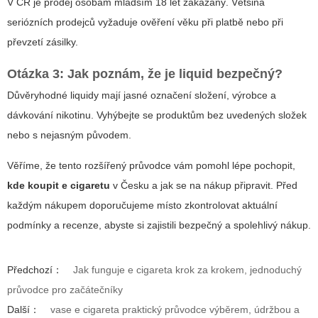
V ČR je prodej osobám mladším 18 let zakázaný. Většina
seriózních prodejců vyžaduje ověření věku při platbě nebo při
převzetí zásilky.
Otázka 3: Jak poznám, že je liquid bezpečný?
Důvěryhodné liquidy mají jasné označení složení, výrobce a
dávkování nikotinu. Vyhýbejte se produktům bez uvedených složek
nebo s nejasným původem.
Věříme, že tento rozšířený průvodce vám pomohl lépe pochopit,
kde koupit e cigaretu
v Česku a jak se na nákup připravit. Před
každým nákupem doporučujeme místo zkontrolovat aktuální
podmínky a recenze, abyste si zajistili bezpečný a spolehlivý nákup.
Předchozí：
Jak funguje e cigareta krok za krokem, jednoduchý
průvodce pro začátečníky
Další：
vase e cigareta praktický průvodce výběrem, údržbou a