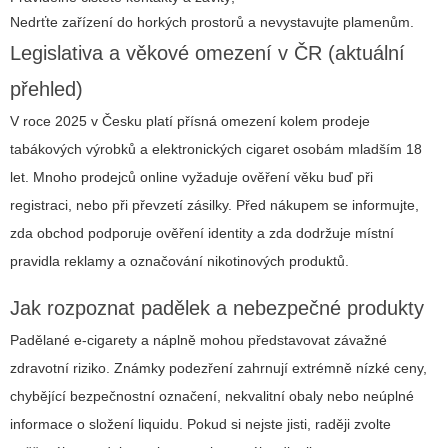
Nedrťte zařízení do horkých prostorů a nevystavujte plamenům.
Legislativa a věkové omezení v ČR (aktuální
přehled)
V roce 2025 v Česku platí přísná omezení kolem prodeje
tabákových výrobků a elektronických cigaret osobám mladším 18
let. Mnoho prodejců online vyžaduje ověření věku buď při
registraci, nebo při převzetí zásilky. Před nákupem se informujte,
zda obchod podporuje ověření identity a zda dodržuje místní
pravidla reklamy a označování nikotinových produktů.
Jak rozpoznat padělek a nebezpečné produkty
Padělané e-cigarety a náplně mohou představovat závažné
zdravotní riziko. Známky podezření zahrnují extrémně nízké ceny,
chybějící bezpečnostní označení, nekvalitní obaly nebo neúplné
informace o složení liquidu. Pokud si nejste jisti, raději zvolte