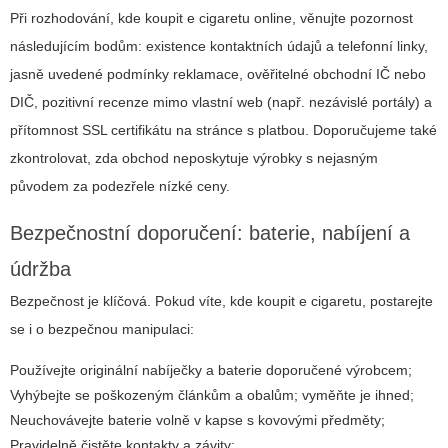
Při rozhodování,
kde koupit e cigaretu
online, věnujte pozornost
následujícím bodům: existence kontaktních údajů a telefonní linky,
jasně uvedené podmínky reklamace, ověřitelné obchodní IČ nebo
DIČ, pozitivní recenze mimo vlastní web (např. nezávislé portály) a
přítomnost SSL certifikátu na stránce s platbou. Doporučujeme také
zkontrolovat, zda obchod neposkytuje výrobky s nejasným
původem za podezřele nízké ceny.
Bezpečnostní doporučení: baterie, nabíjení a
údržba
Bezpečnost je klíčová. Pokud víte, kde koupit e cigaretu, postarejte
se i o bezpečnou manipulaci:
Používejte originální nabíječky a baterie doporučené výrobcem;
Vyhýbejte se poškozeným článkům a obalům; vyměňte je ihned;
Neuchovávejte baterie volně v kapse s kovovými předměty;
Pravidelně čistěte kontakty a závity;