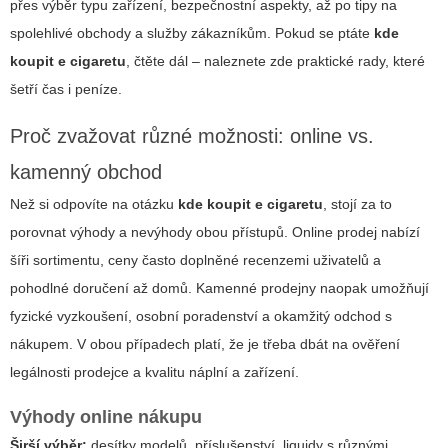
přes výběr typu zařízení, bezpečnostní aspekty, až po tipy na
spolehlivé obchody a služby zákazníkům. Pokud se ptáte
kde
koupit e cigaretu
, čtěte dál – naleznete zde praktické rady, které
šetří čas i peníze.
Proč zvažovat různé možnosti: online vs.
kamenný obchod
Než si odpovíte na otázku
kde koupit e cigaretu
, stojí za to
porovnat výhody a nevýhody obou přístupů. Online prodej nabízí
šíři sortimentu, ceny často doplněné recenzemi uživatelů a
pohodlné doručení až domů. Kamenné prodejny naopak umožňují
fyzické vyzkoušení, osobní poradenství a okamžitý odchod s
nákupem. V obou případech platí, že je třeba dbát na ověření
legálnosti prodejce a kvalitu náplní a zařízení.
Výhody online nákupu
Širší výběr:
desítky modelů, příslušenství, liquidy s různými