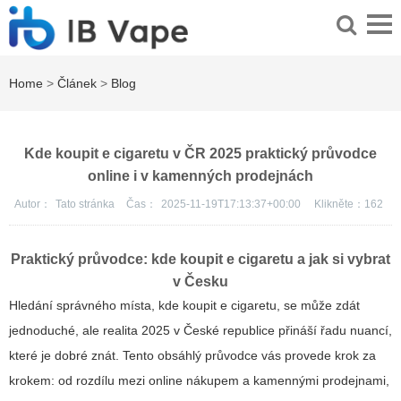
Home
>
Článek
>
Blog
Kde koupit e cigaretu v ČR 2025 praktický průvodce
online i v kamenných prodejnách
Autor：
Tato stránka
Čas：
2025-11-19T17:13:37+00:00
Klikněte：
162
Praktický průvodce: kde koupit e cigaretu a jak si vybrat
v Česku
Hledání správného místa, kde koupit e cigaretu, se může zdát
jednoduché, ale realita 2025 v České republice přináší řadu nuancí,
které je dobré znát. Tento obsáhlý průvodce vás provede krok za
krokem: od rozdílu mezi online nákupem a kamennými prodejnami,