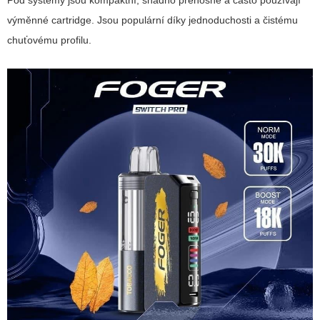
Pod systémy jsou kompaktní, snadno přenosné a často používají
výměnné cartridge. Jsou populární díky jednoduchosti a čistému
chuťovému profilu.