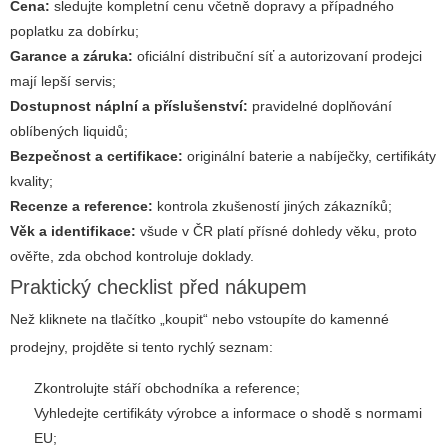
Cena:
sledujte kompletní cenu včetně dopravy a případného
poplatku za dobírku;
Garance a záruka:
oficiální distribuční síť a autorizovaní prodejci
mají lepší servis;
Dostupnost náplní a příslušenství:
pravidelné doplňování
oblíbených liquidů;
Bezpečnost a certifikace:
originální baterie a nabíječky, certifikáty
kvality;
Recenze a reference:
kontrola zkušeností jiných zákazníků;
Věk a identifikace:
všude v ČR platí přísné dohledy věku, proto
ověřte, zda obchod kontroluje doklady.
Praktický checklist před nákupem
Než kliknete na tlačítko „koupit“ nebo vstoupíte do kamenné
prodejny, projděte si tento rychlý seznam:
Zkontrolujte stáří obchodníka a reference;
Vyhledejte certifikáty výrobce a informace o shodě s normami
EU;