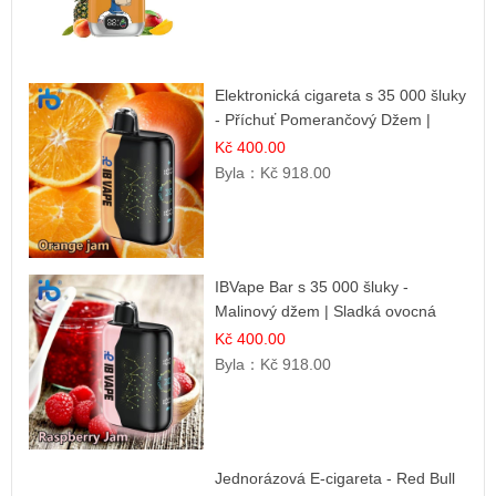
Elektronická cigareta s 35 000 šluky
- Příchuť Pomerančový Džem |
Dlouhotrvající zážitek
Kč 400.00
Byla：
Kč 918.00
IBVape Bar s 35 000 šluky -
Malinový džem | Sladká ovocná
příchuť
Kč 400.00
Byla：
Kč 918.00
Jednorázová E-cigareta - Red Bull