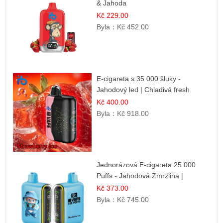
& Jahoda
Kč 229.00
Byla：
Kč 452.00
E-cigareta s 35 000 šluky -
Jahodový led | Chladivá fresh
příchuť
Kč 400.00
Byla：
Kč 918.00
Jednorázová E-cigareta 25 000
Puffs - Jahodová Zmrzlina |
Krémová sladká příchuť
Kč 373.00
Byla：
Kč 745.00