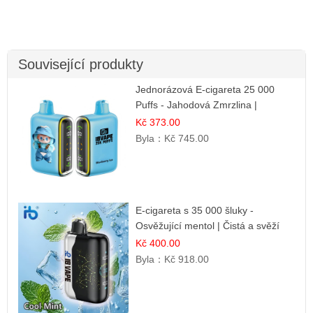
Související produkty
Jednorázová E-cigareta 25 000
Puffs - Jahodová Zmrzlina |
Krémová sladká příchuť
Kč 373.00
Byla：
Kč 745.00
E-cigareta s 35 000 šluky -
Osvěžující mentol | Čistá a svěží
chuť
Kč 400.00
Byla：
Kč 918.00