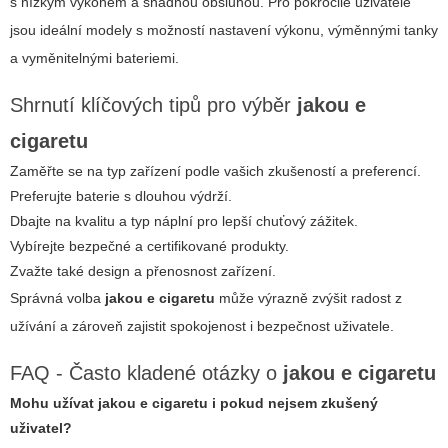
s nízkým výkonem a snadnou obsluhou. Pro pokročilé uživatele
jsou ideální modely s možností nastavení výkonu, výměnnými tanky
a vyměnitelnými bateriemi.
Shrnutí klíčových tipů pro výběr
jakou e
cigaretu
Zaměřte se na typ zařízení podle vašich zkušeností a preferencí.
Preferujte baterie s dlouhou výdrží.
Dbajte na kvalitu a typ náplní pro lepší chuťový zážitek.
Vybírejte bezpečné a certifikované produkty.
Zvažte také design a přenosnost zařízení.
Správná volba
jakou e cigaretu
může výrazně zvýšit radost z
užívání a zároveň zajistit spokojenost i bezpečnost uživatele.
FAQ - Často kladené otázky o
jakou e cigaretu
Mohu užívat
jakou e cigaretu
i pokud nejsem zkušený
uživatel?