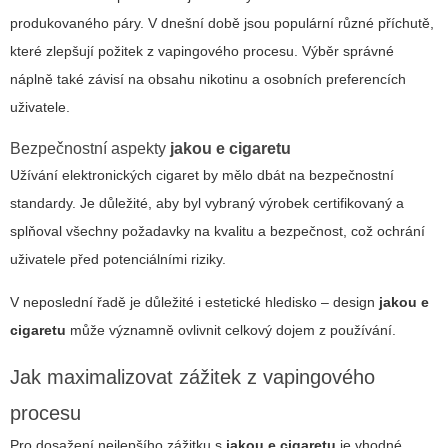
produkovaného páry. V dnešní době jsou populární různé příchutě,
které zlepšují požitek z vapingového procesu. Výběr správné
náplně také závisí na obsahu nikotinu a osobních preferencích
uživatele.
Bezpečnostní aspekty
jakou e cigaretu
Užívání elektronických cigaret by mělo dbát na bezpečnostní
standardy. Je důležité, aby byl vybraný výrobek certifikovaný a
splňoval všechny požadavky na kvalitu a bezpečnost, což ochrání
uživatele před potenciálními riziky.
V neposlední řadě je důležité i estetické hledisko – design
jakou e
cigaretu
může významně ovlivnit celkový dojem z používání.
Jak maximalizovat zážitek z vapingového
procesu
Pro dosažení nejlepšího zážitku s
jakou e cigaretu
je vhodné