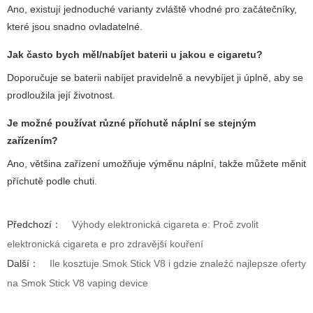
Ano, existují jednoduché varianty zvláště vhodné pro začátečníky,
které jsou snadno ovladatelné.
Jak často bych měl/nabíjet baterii u
jakou e cigaretu
?
Doporučuje se baterii nabíjet pravidelně a nevybíjet ji úplně, aby se
prodloužila její životnost.
Je možné používat různé příchutě náplní se stejným
zařízením?
Ano, většina zařízení umožňuje výměnu náplní, takže můžete měnit
příchutě podle chuti.
Předchozí：
Výhody elektronická cigareta e: Proč zvolit
elektronická cigareta e pro zdravější kouření
Další：
Ile kosztuje Smok Stick V8 i gdzie znaleźć najlepsze oferty
na Smok Stick V8 vaping device