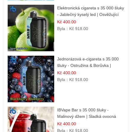
Elektronická cigareta s 35 000 šluky
- Jablečný kyselý led | Osvěžující
kyselá jablka
Kč 400.00
Byla：
Kč 918.00
Jednorázová e-cigareta s 35 000
šluky - Ostružina & Borůvka |
Intenzivní lesní směs
Kč 400.00
Byla：
Kč 918.00
IBVape Bar s 35 000 šluky -
Malinový džem | Sladká ovocná
příchuť
Kč 400.00
Byla：
Kč 918.00