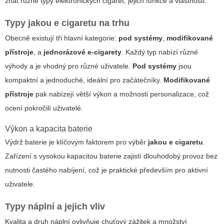
znát různé typy
elektronických cigaret
, jejich funkce a vlastnosti.
Typy
jakou e cigaretu
na trhu
Obecně existují tři hlavní kategorie:
pod systémy
,
modifikované
přístroje
, a
jednorázové e-cigarety
. Každý typ nabízí různé
výhody a je vhodný pro různé uživatele.
Pod systémy
jsou
kompaktní a jednoduché, ideální pro začátečníky.
Modifikované
přístroje
pak nabízejí větší výkon a možnosti personalizace, což
ocení pokročilí uživatelé.
Výkon a kapacita baterie
Výdrž baterie je klíčovým faktorem pro výběr
jakou e cigaretu
.
Zařízení s vysokou kapacitou baterie zajistí dlouhodobý provoz bez
nutnosti častého nabíjení, což je praktické především pro aktivní
uživatele.
Typy náplní a jejich vliv
Kvalita a druh náplní ovlivňuje chuťový zážitek a množství