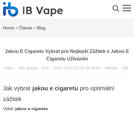
Home
>
Článek
>
Blog
Jakou E Cigaretu Vybrat pro Nejlepší Zážitek s Jakou E
Cigaretu Užíváním
Autor：
Tato stránka
Čas：
2025-10-27T12:10:20+00:00
Klikněte：
166
Jak vybrat
jakou e cigaretu
pro optimální
zážitek
Výběr
jakou e cigaretu