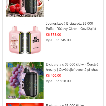
Jednorázová E-cigareta 25 000
Puffs - Růžový Citrón | Osvěžující
citrusová příchuť
Kč 373.00
Byla：
Kč 745.00
E-cigareta s 35 000 šluky - Čerstvé
hrozny | Osvěžující ovocná příchuť
Kč 400.00
Byla：
Kč 918.00
E-cigareta s 35 000 šluky -