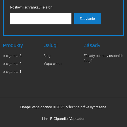
Poštovní schránka / Telefon
Produkty
Usługi
Zásady
e-cigareta-3
Blog
Zásady ochrany osobních
údajů
e-cigareta-2
Mapa webu
e-cigareta-1
IBVape Vape obchod © 2025. Všechna práva vyhrazena.
✕
Ma***a
Nedávný nákup
Link:
E-Cigarette
Vapeador