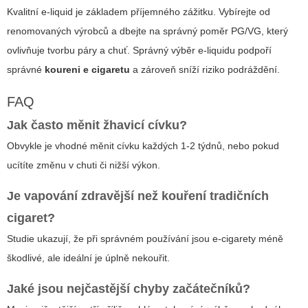
Kvalitní e-liquid je základem příjemného zážitku. Vybírejte od
renomovaných výrobců a dbejte na správný poměr PG/VG, který
ovlivňuje tvorbu páry a chuť. Správný výběr e-liquidu podpoří
správné
koureni e cigaretu
a zároveň sníží riziko podráždění.
FAQ
Jak často měnit žhavicí cívku?
Obvykle je vhodné měnit cívku každých 1-2 týdnů, nebo pokud
ucítíte změnu v chuti či nižší výkon.
Je vapování zdravější než kouření tradičních
cigaret?
Studie ukazují, že při správném používání jsou e-cigarety méně
škodlivé, ale ideální je úplně nekouřit.
Jaké jsou nejčastější chyby začátečníků?