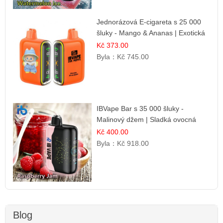
Jednorázová E-cigareta s 25 000
šluky - Mango & Ananas | Exotická
ovocná směs
Kč 373.00
Byla：
Kč 745.00
IBVape Bar s 35 000 šluky -
Malinový džem | Sladká ovocná
příchuť
Kč 400.00
Byla：
Kč 918.00
Blog