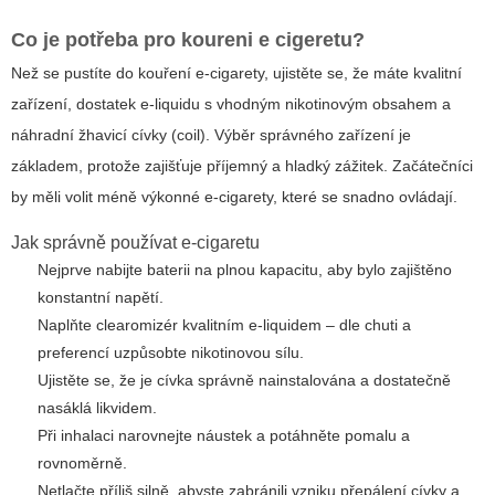
Co je potřeba pro
koureni e cigeretu
?
Než se pustíte do kouření e-cigarety, ujistěte se, že máte kvalitní
zařízení, dostatek e-liquidu s vhodným nikotinovým obsahem a
náhradní žhavicí cívky (coil). Výběr správného zařízení je
základem, protože zajišťuje příjemný a hladký zážitek. Začátečníci
by měli volit méně výkonné e-cigarety, které se snadno ovládají.
Jak správně používat e-cigaretu
Nejprve nabijte baterii na plnou kapacitu, aby bylo zajištěno
konstantní napětí.
Naplňte clearomizér kvalitním e-liquidem – dle chuti a
preferencí uzpůsobte nikotinovou sílu.
Ujistěte se, že je cívka správně nainstalována a dostatečně
nasáklá likvidem.
Při inhalaci narovnejte náustek a potáhněte pomalu a
rovnoměrně.
Netlačte příliš silně, abyste zabránili vzniku přepálení cívky a