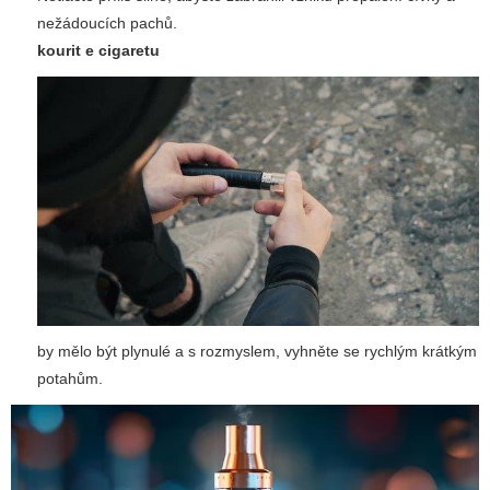
nežádoucích pachů.
kourit e cigaretu
by mělo být plynulé a s rozmyslem, vyhněte se rychlým krátkým
potahům.