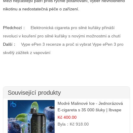
Mezi nejčastější patří příliš rychlé potahování, výběr nevhodného
nikotinu a nedostatečná péče o zařízení.
Předchozí：
Elektronická cigareta pro silné kuřáky přináší
revoluci v kouření pro silné kuřáky s novými možnostmi a chutí
Další：
Vype ePen 3 recenze a proč si vybrat Vype ePen 3 pro
skvělý zážitek z vapování
Související produkty
Modré Malinové Ice - Jednorázová
E-cigareta s 35 000 šluky | Ibvape
Kč 400.00
Byla：
Kč 918.00