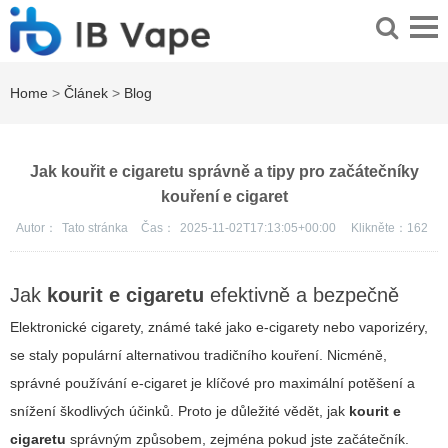
Home
>
Článek
>
Blog
Jak kouřit e cigaretu správně a tipy pro začátečníky
kouření e cigaret
Autor：
Tato stránka
Čas：
2025-11-02T17:13:05+00:00
Klikněte：
162
Jak
kourit e cigaretu
efektivně a bezpečně
Elektronické cigarety, známé také jako e-cigarety nebo vaporizéry,
se staly populární alternativou tradičního kouření. Nicméně,
správné používání e-cigaret je klíčové pro maximální potěšení a
snížení škodlivých účinků. Proto je důležité vědět, jak
kourit e
cigaretu
správným způsobem, zejména pokud jste začátečník.