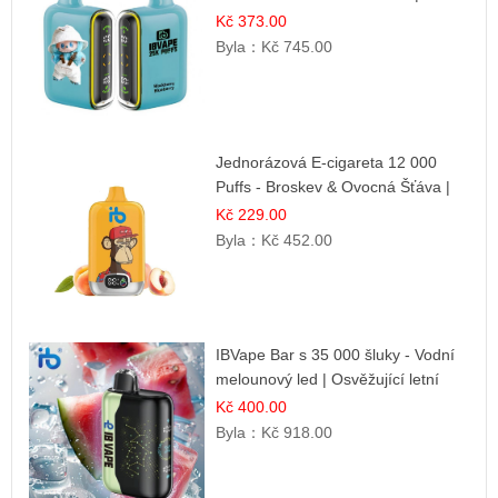
ovocná směs
Kč 373.00
Byla：
Kč 745.00
Jednorázová E-cigareta 12 000
Puffs - Broskev & Ovocná Šťáva |
Osvěžující ovocná směs
Kč 229.00
Byla：
Kč 452.00
IBVape Bar s 35 000 šluky - Vodní
melounový led | Osvěžující letní
příchuť
Kč 400.00
Byla：
Kč 918.00