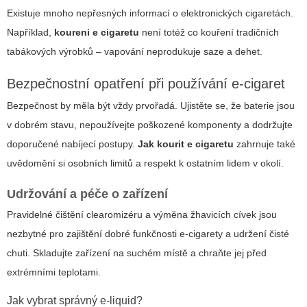
Existuje mnoho nepřesných informací o elektronických cigaretách.
Například,
koureni e cigaretu
není totéž co kouření tradičních
tabákových výrobků – vapování neprodukuje saze a dehet.
Bezpečnostní opatření při používání e-cigaret
Bezpečnost by měla být vždy prvořadá. Ujistěte se, že baterie jsou
v dobrém stavu, nepoužívejte poškozené komponenty a dodržujte
doporučené nabíjecí postupy.
Jak kourit e cigaretu
zahrnuje také
uvědomění si osobních limitů a respekt k ostatním lidem v okolí.
Udržování a péče o zařízení
Pravidelné čištění clearomizéru a výměna žhavicích cívek jsou
nezbytné pro zajištění dobré funkčnosti e-cigarety a udržení čisté
chuti. Skladujte zařízení na suchém místě a chraňte jej před
extrémními teplotami.
Jak vybrat správný e-liquid?