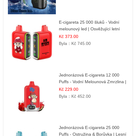
E-cigareta 25 000 šluků - Vodní
melounový led | Osvěžující letní
příchuť
Kč 373.00
Byla：
Kč 745.00
Jednorázová E-cigareta 12 000
Puffs - Vodní Melounová Zmrzlina |
Letní dezertní příchuť
Kč 229.00
Byla：
Kč 452.00
Jednorázová E-cigareta 25 000
Puffs - Ostružina & Borůvka | Lesní