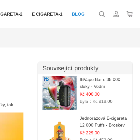
IGARETA-2
E CIGARETA-1
BLOG
Související produkty
IBVape Bar s 35 000
šluky - Vodní
melounový led |
Kč 400.00
Osvěžující letní příchuť
Byla：
Kč 918.00
ky, tak
Jednorázová E-cigareta
12 000 Puffs - Broskev
& Ovocná Šťáva |
Kč 229.00
Osvěžující ovocná