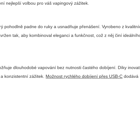
ení nejlepší volbou pro váš vapingový zážitek.
ý pohodlně padne do ruky a usnadňuje přenášení. Vyrobeno z kvalitní
avržen tak, aby kombinoval eleganci a funkčnost
, což z něj činí ideální
ožňuje dlouhodobé vapování bez nutnosti častého dobíjení. Díky inovati
 a konzistentní zážitek.
Možnost rychlého dobíjení přes USB-C
dodává 