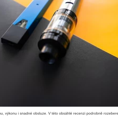
nu, výkonu i snadné obsluze. V této obsáhlé recenzi podrobně rozebe