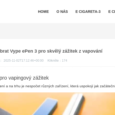
HOME
O NÁS
E CIGARETA-3
E C
brat Vype ePen 3 pro skvělý zážitek z vapování
s：
2025-11-02T17:12:46+00:00
Klikněte：
174
pro vapingový zážitek
ení a na trhu je nespočet různých zařízení, která uspokojí jak začáteční