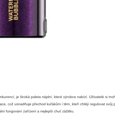
kurencí, je široká paleta náplní, které výrobce nabízí. Uživatelé si mo
race, což usnadňuje přechod kuřákům i těm, kteří chtějí regulovat svůj p
ální fungování zařízení a nejlepší chuť zážitku.