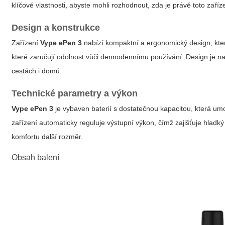
klíčové vlastnosti, abyste mohli rozhodnout, zda je právě toto zaříz
Design a konstrukce
Zařízení
Vype ePen 3
nabízí kompaktní a ergonomický design, kter
které zaručují odolnost vůči dennodennímu používání.
Design je n
cestách i domů.
Technické parametry a výkon
Vype ePen 3
je vybaven baterií s dostatečnou kapacitou, která um
zařízení automaticky reguluje výstupní výkon, čímž zajišťuje hladký
komfortu další rozměr.
Obsah balení