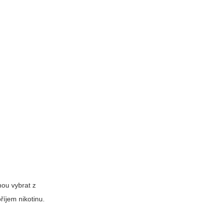
hou vybrat z
říjem nikotinu.