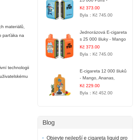
25 000 Puffs -
Jahodová Zmrzlina |
Kč 373.00
Krémová sladká příchuť
Byla：
Kč 745.00
ch materiálů,
Jednorázová E-cigareta
ho parťáka na
s 25 000 šluky - Mango
& Ananas | Exotická
Kč 373.00
ovocná směs
Byla：
Kč 745.00
vní technologii
E-cigareta 12 000 šluků
uživatelskému
- Mango, Ananas,
Broskev | Tropická
Kč 229.00
ovocná směs
Byla：
Kč 452.00
Blog
Objevte nejlepší e cigareta liquid pro