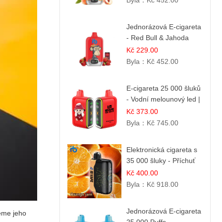
Byla：
Kč 452.00
směs
Jednorázová E-cigareta
- Red Bull & Jahoda
Kč 229.00
Byla：
Kč 452.00
E-cigareta 25 000 šluků
- Vodní melounový led |
Osvěžující letní příchuť
Kč 373.00
Byla：
Kč 745.00
Elektronická cigareta s
35 000 šluky - Příchuť
Pomerančový Džem |
Kč 400.00
Dlouhotrvající zážitek
Byla：
Kč 918.00
Jednorázová E-cigareta
reme jeho