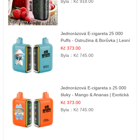
Byla：
Kč 918.00
Jednorázová E-cigareta 25 000
Puffs - Ostružina & Borůvka | Lesní
ovocná směs
Kč 373.00
Byla：
Kč 745.00
Jednorázová E-cigareta s 25 000
šluky - Mango & Ananas | Exotická
ovocná směs
Kč 373.00
Byla：
Kč 745.00