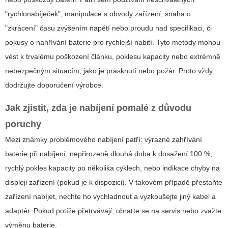
"rychlonabíječek", manipulace s obvody zařízení, snaha o
"zkrácení" času zvýšením napětí nebo proudu nad specifikaci, či
pokusy o nahřívání baterie pro rychlejší nabití. Tyto metody mohou
vést k trvalému poškození článku, poklesu kapacity nebo extrémně
nebezpečným situacím, jako je prasknutí nebo požár. Proto vždy
dodržujte doporučení výrobce.
Jak zjistit, zda je nabíjení pomalé z důvodu
poruchy
Mezi známky problémového nabíjení patří: výrazné zahřívání
baterie při nabíjení, nepřirozeně dlouhá doba k dosažení 100 %,
rychlý pokles kapacity po několika cyklech, nebo indikace chyby na
displeji zařízení (pokud je k dispozici). V takovém případě přestaňte
zařízení nabíjet, nechte ho vychladnout a vyzkoušejte jiný kabel a
adaptér. Pokud potíže přetrvávají, obraťte se na servis nebo zvažte
výměnu baterie.