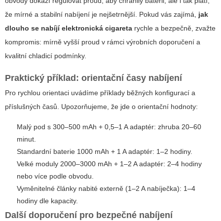
obvody dokáží regulovat proud, aby chránily baterii, ale i tak platí,
že mírné a stabilní nabíjení je nejšetrnější. Pokud vás zajímá,
jak
dlouho se nabíjí elektronická cigareta
rychle a bezpečně, zvažte
kompromis: mírně vyšší proud v rámci výrobních doporučení a
kvalitní chladicí podmínky.
Praktický příklad: orientační časy nabíjení
Pro rychlou orientaci uvádíme příklady běžných konfigurací a
příslušných časů. Upozorňujeme, že jde o orientační hodnoty:
Malý pod s 300–500 mAh + 0,5–1 A adaptér: zhruba 20–60
minut.
Standardní baterie 1000 mAh + 1 A adaptér: 1–2 hodiny.
Velké moduly 2000–3000 mAh + 1–2 A adaptér: 2–4 hodiny
nebo více podle obvodu.
Vyměnitelné články nabité externě (1–2 A nabíječka): 1–4
hodiny dle kapacity.
Další doporučení pro bezpečné nabíjení