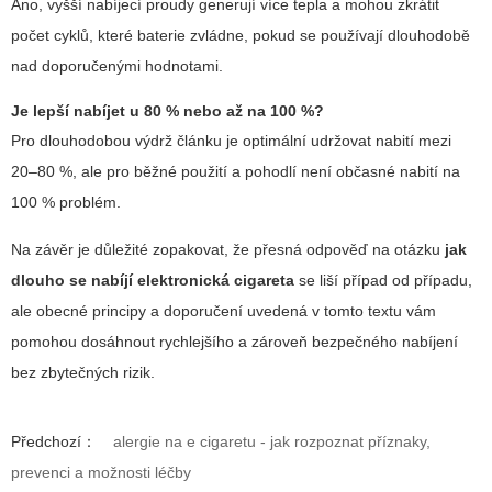
Ano, vyšší nabíjecí proudy generují více tepla a mohou zkrátit
počet cyklů, které baterie zvládne, pokud se používají dlouhodobě
nad doporučenými hodnotami.
Je lepší nabíjet u 80 % nebo až na 100 %?
Pro dlouhodobou výdrž článku je optimální udržovat nabití mezi
20–80 %, ale pro běžné použití a pohodlí není občasné nabití na
100 % problém.
Na závěr je důležité zopakovat, že přesná odpověď na otázku
jak
dlouho se nabíjí elektronická cigareta
se liší případ od případu,
ale obecné principy a doporučení uvedená v tomto textu vám
pomohou dosáhnout rychlejšího a zároveň bezpečného nabíjení
bez zbytečných rizik.
Předchozí：
alergie na e cigaretu - jak rozpoznat příznaky,
prevenci a možnosti léčby