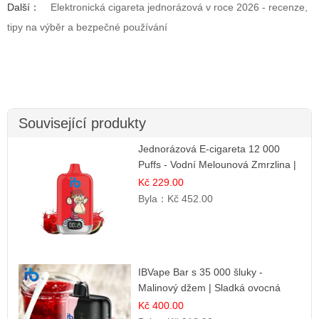
Další：
Elektronická cigareta jednorázová v roce 2026 - recenze,
tipy na výběr a bezpečné používání
Související produkty
Jednorázová E-cigareta 12 000
Puffs - Vodní Melounová Zmrzlina |
Letní dezertní příchuť
Kč 229.00
Byla：
Kč 452.00
IBVape Bar s 35 000 šluky -
Malinový džem | Sladká ovocná
příchuť
Kč 400.00