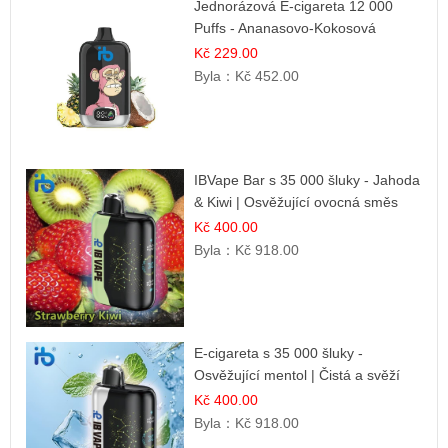
Jednorázová E-cigareta 12 000
Puffs - Ananasovo-Kokosová
Zmrzlina | Tropický dezert
Kč 229.00
Byla：
Kč 452.00
IBVape Bar s 35 000 šluky - Jahoda
& Kiwi | Osvěžující ovocná směs
Kč 400.00
Byla：
Kč 918.00
E-cigareta s 35 000 šluky -
Osvěžující mentol | Čistá a svěží
chuť
Kč 400.00
Byla：
Kč 918.00