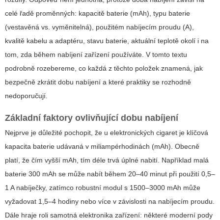
celé řadě proměnných: kapacitě baterie (mAh), typu baterie
(vestavěná vs. vyměnitelná), použitém nabíjecím proudu (A),
kvalitě kabelu a adaptéru, stavu baterie, aktuální teplotě okolí i na
tom, zda během nabíjení zařízení používáte. V tomto textu
podrobně rozebereme, co každá z těchto položek znamená, jak
bezpečně zkrátit dobu nabíjení a které praktiky se rozhodně
nedoporučují.
Základní faktory ovlivňující dobu nabíjení
Nejprve je důležité pochopit, že u elektronických cigaret je klíčová
kapacita baterie udávaná v miliampérhodinách (mAh). Obecně
platí, že čím vyšší mAh, tím déle trvá úplné nabití. Například malá
baterie 300 mAh se může nabít během 20–40 minut při použití 0,5–
1 A nabíječky, zatímco robustní modul s 1500–3000 mAh může
vyžadovat 1,5–4 hodiny nebo více v závislosti na nabíjecím proudu.
Dále hraje roli samotná elektronika zařízení: některé moderní pody