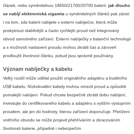
článek, nebo vyměnitelnou 18650/21700/20700 baterii.
jak dlouho
se nabíjí elektronická cigareta
u vyměnitelných článků pak závisí
i na tom, zda baterii nabijete v externí nabíječce, která může
poskytnout stabilnější a často rychlejší proud než integrovaný
obvod samotného zařízení. Externí nabíječky s balanční technologií
a s možností nastavení proudu mohou zkrátit čas a zároveň
prodloužit životnost článku, pokud jsou správně používány.
Význam nabíječky a kabelu
Velký rozdíl může udělat použití originálního adaptéru a kvalitního
USB kabelu. Nízkokvalitní kabely mohou omezit proud a způsobit
pomalejší nabíjení. Pokud chcete bezpečně zkrátit dobu nabíjení,
investujte do certifikovaného kabelu a adaptéru s vyšším výstupním
proudem, ale jen do hodnoty, kterou zařízení doporučuje. Přetížení
vnitřního obvodu se může projevit přehříváním a zkracováním
životnosti baterie, případně i nebezpečím.