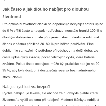
Jak často a jak dlouho nabíjet pro dlouhou
životnost
Pro optimální životnost článku se doporučuje nevybíjet baterii úplně
do 0 % příliš často a naopak nepřecházet neustále hranici 100 % s
dlouhým dobíjením v trvale připojeném stavu. Ideální je udržovat
článek v pásmu přibližně 20–80 % pro běžné používání. Plné
dobíjení je samozřejmě potřebné při odchodu na delší dobu, ale
časté úplné cykly zkracují počet celkových cyklů, které baterie
zvládne. Pokud často cestujete, může být praktické nabíjet na 90–
95 %, aby byla dostupná dostatečná rezerva bez nadměrného
stresu článku.
Nabíjecí rychlost vs. bezpečí
Rychlé nabíjení je lákavé, ale obchod za ní obvykle platíte kratší
životností a vyšší teplotou při nabíjení. Moderní články a nabíjecí