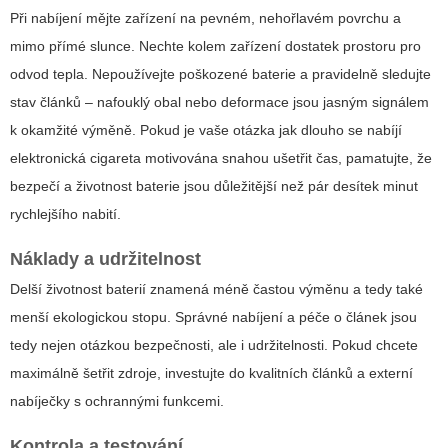
Při nabíjení mějte zařízení na pevném, nehořlavém povrchu a
mimo přímé slunce. Nechte kolem zařízení dostatek prostoru pro
odvod tepla. Nepoužívejte poškozené baterie a pravidelně sledujte
stav článků – nafouklý obal nebo deformace jsou jasným signálem
k okamžité výměně. Pokud je vaše otázka
jak dlouho se nabíjí
elektronická cigareta
motivována snahou ušetřit čas, pamatujte, že
bezpečí a životnost baterie jsou důležitější než pár desítek minut
rychlejšího nabití.
Náklady a udržitelnost
Delší životnost baterií znamená méně častou výměnu a tedy také
menší ekologickou stopu. Správné nabíjení a péče o článek jsou
tedy nejen otázkou bezpečnosti, ale i udržitelnosti. Pokud chcete
maximálně šetřit zdroje, investujte do kvalitních článků a externí
nabíječky s ochrannými funkcemi.
Kontrola a testování