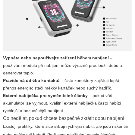
Vypněte nebo nepoužívejte zařízení během nabíjení
–
používání modulu při nabíjení může výrazně prodloužit dobu a
generovat teplo.
Pravidelná údržba kontaktů
– čisté konektory zajišťují lepší
přenos energie; stačí měkký kartáček nebo suchý hadřík.
Externí nabíječka pro vyměnitelné články
– pokud váš
akumulátor lze vyjmout, kvalitní externí nabíječka často nabízí
rychlejší a bezpečnější nabíjení.
Co nedělat, pokud chcete bezpečně zkrátit dobu nabíjení
Existují praktiky, které sice slibují rychlejší nabití, ale jsou riskantní
nebo poškozují baterii. Patří sem používání neschválených