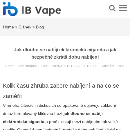
Home
>
Článek
>
Blog
Jak dlouho se nabíjí elektronická cigareta a jak
bezpečně zkrátit dobu nabíjení
Autor：
Tato stránka
Čas：
2026-01-16T02:20:50+00:00
Klikněte：
309
Kolik času zhruba zabere nabíjení a na co se
zaměřit
V mnoha článcích i diskusích se opakovaně objevuje základní
dotaz formulovaný klíčovou frází
jak dlouho se nabíjí
elektronická cigareta
a proč existují mezi nabíjením tak velké
rozdíly. Odpověď není jednotná, protože doba nabíjení závisí na