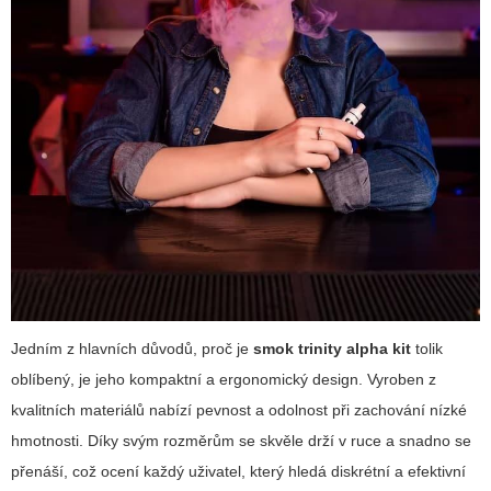
Jedním z hlavních důvodů, proč je
smok trinity alpha kit
tolik
oblíbený, je jeho kompaktní a ergonomický design. Vyroben z
kvalitních materiálů nabízí pevnost a odolnost při zachování nízké
hmotnosti. Díky svým rozměrům se skvěle drží v ruce a snadno se
přenáší, což ocení každý uživatel, který hledá diskrétní a efektivní