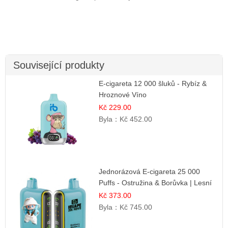
Související produkty
E-cigareta 12 000 šluků - Rybíz &
Hroznové Víno
Kč 229.00
Byla：
Kč 452.00
Jednorázová E-cigareta 25 000
Puffs - Ostružina & Borůvka | Lesní
ovocná směs
Kč 373.00
Byla：
Kč 745.00