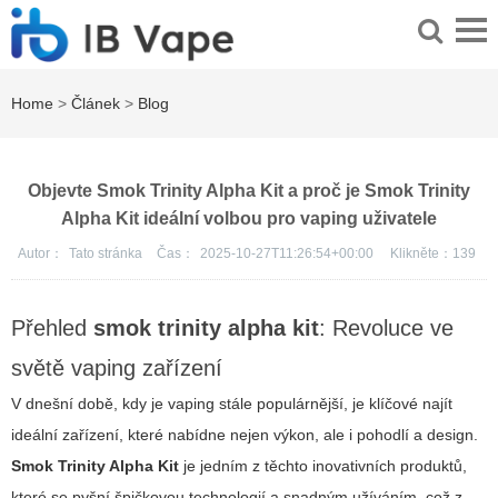
Home
>
Článek
>
Blog
Objevte Smok Trinity Alpha Kit a proč je Smok Trinity
Alpha Kit ideální volbou pro vaping uživatele
Autor：
Tato stránka
Čas：
2025-10-27T11:26:54+00:00
Klikněte：
139
Přehled
smok trinity alpha kit
: Revoluce ve
světě vaping zařízení
V dnešní době, kdy je vaping stále populárnější, je klíčové najít
ideální zařízení, které nabídne nejen výkon, ale i pohodlí a design.
Smok Trinity Alpha Kit
je jedním z těchto inovativních produktů,
které se pyšní špičkovou technologií a snadným užíváním, což z