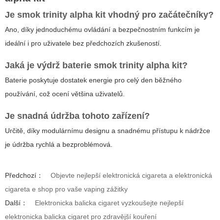
Je
smok trinity alpha kit
vhodný pro začátečníky?
Ano, díky jednoduchému ovládání a bezpečnostním funkcím je
ideální i pro uživatele bez předchozích zkušeností.
Jaká je výdrž baterie
smok trinity alpha kit
?
Baterie poskytuje dostatek energie pro celý den běžného
používání, což ocení většina uživatelů.
Je snadná údržba tohoto zařízení?
Určitě, díky modulárnímu designu a snadnému přístupu k nádržce
je údržba rychlá a bezproblémová.
Předchozí：
Objevte nejlepší elektronická cigareta a elektronická
cigareta e shop pro vaše vaping zážitky
Další：
Elektronicka balicka cigaret vyzkoušejte nejlepší
elektronicka balicka cigaret pro zdravější kouření