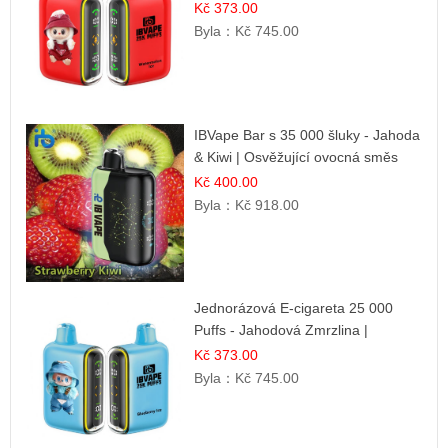
příchuť
Kč 373.00
Byla：
Kč 745.00
IBVape Bar s 35 000 šluky - Jahoda
& Kiwi | Osvěžující ovocná směs
Kč 400.00
Byla：
Kč 918.00
Jednorázová E-cigareta 25 000
Puffs - Jahodová Zmrzlina |
Krémová sladká příchuť
Kč 373.00
Byla：
Kč 745.00