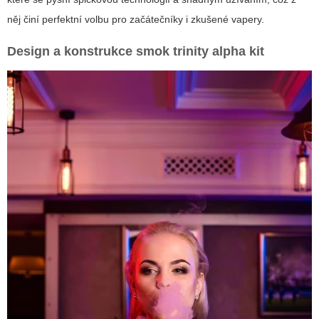
něj činí perfektní volbu pro začátečníky i zkušené vapery.
Design a konstrukce
smok trinity alpha kit