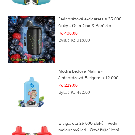
Jednorázová e-cigareta s 35 000
šluky - Ostružina & Borůvka |
Intenzivní lesní směs
Kč 400.00
Byla：
Kč 918.00
Modrá Ledová Malina -
Jednorázová E-cigareta 12 000
šluků | Osvěžující Bobulová Příchuť
Kč 229.00
Byla：
Kč 452.00
E-cigareta 25 000 šluků - Vodní
melounový led | Osvěžující letní