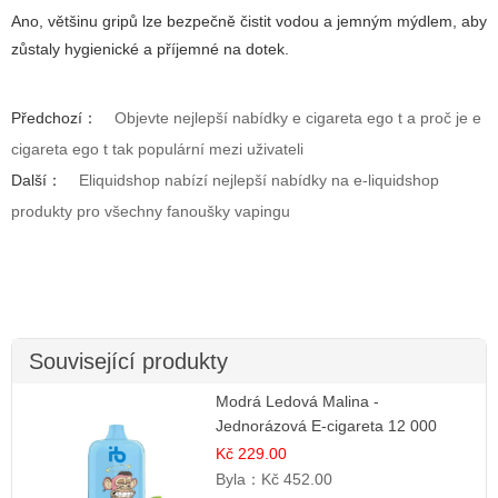
Ano, většinu gripů lze bezpečně čistit vodou a jemným mýdlem, aby
zůstaly hygienické a příjemné na dotek.
Předchozí：
Objevte nejlepší nabídky e cigareta ego t a proč je e
cigareta ego t tak populární mezi uživateli
Další：
Eliquidshop nabízí nejlepší nabídky na e-liquidshop
produkty pro všechny fanoušky vapingu
Související produkty
Modrá Ledová Malina -
Jednorázová E-cigareta 12 000
šluků | Osvěžující Bobulová Příchuť
Kč 229.00
Byla：
Kč 452.00