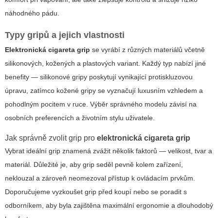
náhodného pádu.
Typy gripů a jejich vlastnosti
Elektronická cigareta grip
se vyrábí z různých materiálů včetně
silikonových, kožených a plastových variant. Každý typ nabízí jiné
benefity — silikonové gripy poskytují vynikající protiskluzovou
úpravu, zatímco kožené gripy se vyznačují luxusním vzhledem a
pohodlným pocitem v ruce. Výběr správného modelu závisí na
osobních preferencích a životním stylu uživatele.
Jak správně zvolit grip pro
elektronická cigareta grip
Vybrat ideální grip znamená zvážit několik faktorů — velikost, tvar a
materiál. Důležité je, aby grip seděl pevně kolem zařízení,
neklouzal a zároveň neomezoval přístup k ovládacím prvkům.
Doporučujeme vyzkoušet grip před koupí nebo se poradit s
odborníkem, aby byla zajištěna
maximální ergonomie
a dlouhodobý