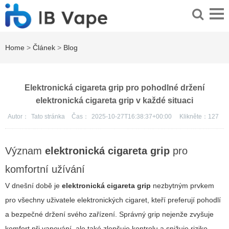
Home
>
Článek
>
Blog
Elektronická cigareta grip pro pohodlné držení
elektronická cigareta grip v každé situaci
Autor：
Tato stránka
Čas：
2025-10-27T16:38:37+00:00
Klikněte：
127
Význam
elektronická cigareta grip
pro
komfortní užívání
V dnešní době je
elektronická cigareta grip
nezbytným prvkem
pro všechny uživatele elektronických cigaret, kteří preferují pohodlí
a bezpečné držení svého zařízení. Správný grip nejenže zvyšuje
komfort při vapování, ale také zlepšuje kontrolu a snižuje riziko