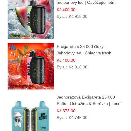
melounový led | Osvěžující letní
příchuť
Kč 400.00
Byla：
Kč 918.00
E-cigareta s 35 000 šluky -
Jahodový led | Chladivá fresh
příchuť
Kč 400.00
Byla：
Kč 918.00
Jednorázová E-cigareta 25 000
Puffs - Ostružina & Borůvka | Lesní
ovocná směs
Kč 373.00
Byla：
Kč 745.00