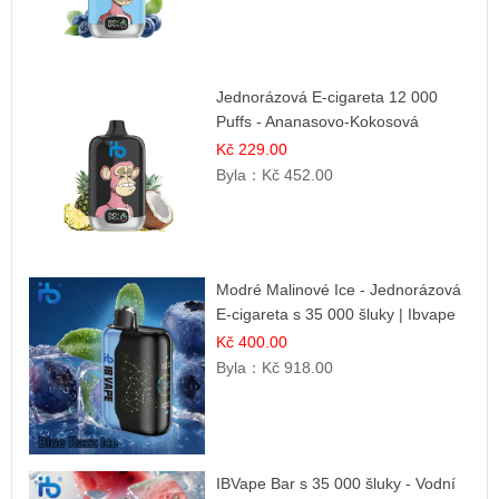
Jednorázová E-cigareta 12 000
Puffs - Ananasovo-Kokosová
Zmrzlina | Tropický dezert
Kč 229.00
Byla：
Kč 452.00
Modré Malinové Ice - Jednorázová
E-cigareta s 35 000 šluky | Ibvape
Kč 400.00
Byla：
Kč 918.00
IBVape Bar s 35 000 šluky - Vodní