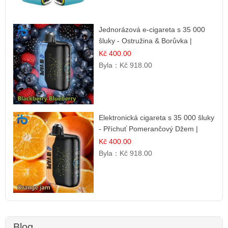
Jednorázová e-cigareta s 35 000
šluky - Ostružina & Borůvka |
Intenzivní lesní směs
Kč 400.00
Byla：
Kč 918.00
Elektronická cigareta s 35 000 šluky
- Příchuť Pomerančový Džem |
Dlouhotrvající zážitek
Kč 400.00
Byla：
Kč 918.00
Blog