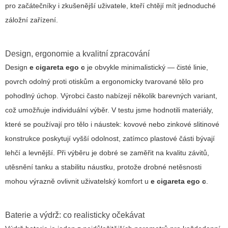
pro začátečníky i zkušenější uživatele, kteří chtějí mít jednoduché
záložní zařízení.
Design, ergonomie a kvalitní zpracování
Design
e cigareta ego c
je obvykle minimalistický — čisté linie,
povrch odolný proti otiskům a ergonomicky tvarované tělo pro
pohodlný úchop. Výrobci často nabízejí několik barevných variant,
což umožňuje individuální výběr. V testu jsme hodnotili materiály,
které se používají pro tělo i náustek: kovové nebo zinkové slitinové
konstrukce poskytují vyšší odolnost, zatímco plastové části bývají
lehčí a levnější. Při výběru je dobré se zaměřit na kvalitu závitů,
utěsnění tanku a stabilitu náustku, protože drobné netěsnosti
mohou výrazně ovlivnit uživatelský komfort u
e cigareta ego c
.
Baterie a výdrž: co realisticky očekávat