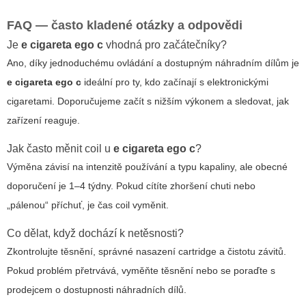
FAQ — často kladené otázky a odpovědi
Je
e cigareta ego c
vhodná pro začátečníky?
Ano, díky jednoduchému ovládání a dostupným náhradním dílům je
e cigareta ego c
ideální pro ty, kdo začínají s elektronickými
cigaretami. Doporučujeme začít s nižším výkonem a sledovat, jak
zařízení reaguje.
Jak často měnit coil u
e cigareta ego c
?
Výměna závisí na intenzitě používání a typu kapaliny, ale obecné
doporučení je 1–4 týdny. Pokud cítíte zhoršení chuti nebo
„pálenou“ příchuť, je čas coil vyměnit.
Co dělat, když dochází k netěsnosti?
Zkontrolujte těsnění, správné nasazení cartridge a čistotu závitů.
Pokud problém přetrvává, vyměňte těsnění nebo se poraďte s
prodejcem o dostupnosti náhradních dílů.