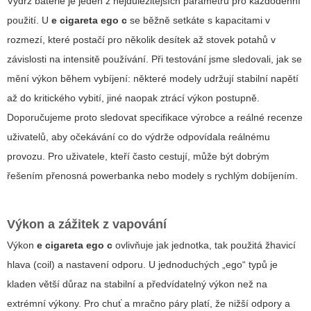
Výdrž baterie je jeden z nejdůležitějších parametrů pro každodenní
použití. U
e cigareta ego c
se běžně setkáte s kapacitami v
rozmezí, které postačí pro několik desítek až stovek potahů v
závislosti na intensitě používání. Při testování jsme sledovali, jak se
mění výkon během vybíjení: některé modely udržují stabilní napětí
až do kritického vybití, jiné naopak ztrácí výkon postupně.
Doporučujeme proto sledovat specifikace výrobce a reálné recenze
uživatelů, aby očekávání co do výdrže odpovídala reálnému
provozu. Pro uživatele, kteří často cestují, může být dobrým
řešením přenosná powerbanka nebo modely s rychlým dobíjením.
Výkon a zážitek z vapování
Výkon
e cigareta ego c
ovlivňuje jak jednotka, tak použitá žhavicí
hlava (coil) a nastavení odporu. U jednoduchých „ego“ typů je
kladen větší důraz na stabilní a předvídatelný výkon než na
extrémní výkony. Pro chuť a mračno páry platí, že nižší odpory a