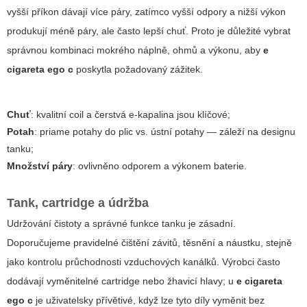
vyšší příkon dávají více páry, zatímco vyšší odpory a nižší výkon
produkují méně páry, ale často lepší chuť. Proto je důležité vybrat
správnou kombinaci mokrého náplně, ohmů a výkonu, aby
e
cigareta ego c
poskytla požadovaný zážitek.
Chuť
: kvalitní coil a čerstvá e‑kapalina jsou klíčové;
Potah
: priame potahy do plic vs. ústní potahy — záleží na designu
tanku;
Množství páry
: ovlivněno odporem a výkonem baterie.
Tank, cartridge a údržba
Udržování čistoty a správné funkce tanku je zásadní.
Doporučujeme pravidelné čištění závitů, těsnění a náustku, stejně
jako kontrolu průchodnosti vzduchových kanálků. Výrobci často
dodávají vyměnitelné cartridge nebo žhavicí hlavy; u
e cigareta
ego c
je uživatelsky přívětivé, když lze tyto díly vyměnit bez