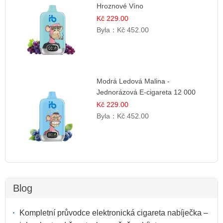
Hroznové Víno
Kč 229.00
Byla：
Kč 452.00
Modrá Ledová Malina -
Jednorázová E-cigareta 12 000
šluků | Osvěžující Bobulová Příchuť
Kč 229.00
Byla：
Kč 452.00
Blog
Kompletní průvodce elektronická cigareta nabíječka –