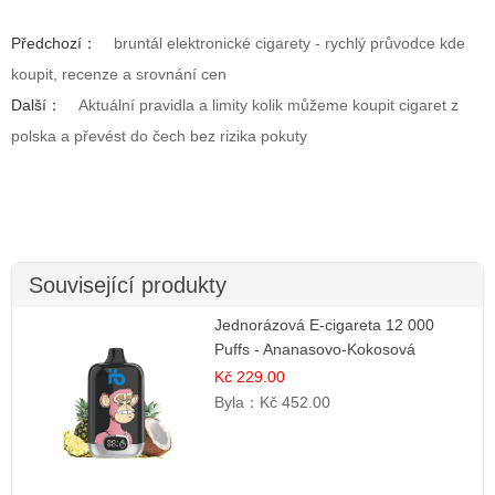
Předchozí：
bruntál elektronické cigarety - rychlý průvodce kde
koupit, recenze a srovnání cen
Další：
Aktuální pravidla a limity kolik můžeme koupit cigaret z
polska a převést do čech bez rizika pokuty
Související produkty
Jednorázová E-cigareta 12 000
Puffs - Ananasovo-Kokosová
Zmrzlina | Tropický dezert
Kč 229.00
Byla：
Kč 452.00