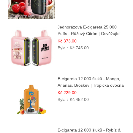
Jednorázová E-cigareta 25 000
Puffs - Růžový Citrón | Osvěžující
citrusová příchuť
Kč 373.00
Byla：
Kč 745.00
E-cigareta 12 000 šluků - Mango,
Ananas, Broskev | Tropická ovocná
směs
Kč 229.00
Byla：
Kč 452.00
E-cigareta 12 000 šluků - Rybíz &