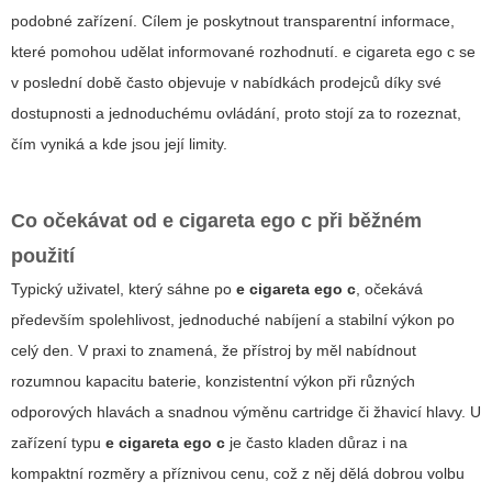
podobné zařízení. Cílem je poskytnout transparentní informace,
které pomohou udělat informované rozhodnutí.
e cigareta ego c
se
v poslední době často objevuje v nabídkách prodejců díky své
dostupnosti a jednoduchému ovládání, proto stojí za to rozeznat,
čím vyniká a kde jsou její limity.
Co očekávat od
e cigareta ego c
při běžném
použití
Typický uživatel, který sáhne po
e cigareta ego c
, očekává
především spolehlivost, jednoduché nabíjení a stabilní výkon po
celý den. V praxi to znamená, že přístroj by měl nabídnout
rozumnou kapacitu baterie, konzistentní výkon při různých
odporových hlavách a snadnou výměnu cartridge či žhavicí hlavy. U
zařízení typu
e cigareta ego c
je často kladen důraz i na
kompaktní rozměry a příznivou cenu, což z něj dělá dobrou volbu