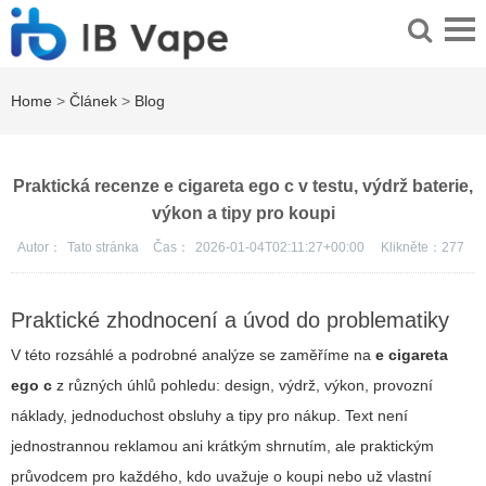
Home
>
Článek
>
Blog
Praktická recenze e cigareta ego c v testu, výdrž baterie,
výkon a tipy pro koupi
Autor：
Tato stránka
Čas：
2026-01-04T02:11:27+00:00
Klikněte：
277
Praktické zhodnocení a úvod do problematiky
V této rozsáhlé a podrobné analýze se zaměříme na
e cigareta
ego c
z různých úhlů pohledu: design, výdrž, výkon, provozní
náklady, jednoduchost obsluhy a tipy pro nákup. Text není
jednostrannou reklamou ani krátkým shrnutím, ale praktickým
průvodcem pro každého, kdo uvažuje o koupi nebo už vlastní