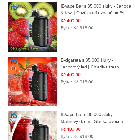
IBVape Bar s 35 000 šluky - Jahoda
& Kiwi | Osvěžující ovocná směs
Kč 400.00
Byla：
Kč 918.00
E-cigareta s 35 000 šluky -
Jahodový led | Chladivá fresh
příchuť
Kč 400.00
Byla：
Kč 918.00
IBVape Bar s 35 000 šluky -
Malinový džem | Sladká ovocná
příchuť
Kč 400.00
Byla：
Kč 918.00