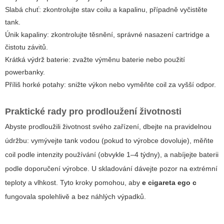
Slabá chuť: zkontrolujte stav coilu a kapalinu, případně vyčistěte
tank.
Únik kapaliny: zkontrolujte těsnění, správné nasazení cartridge a
čistotu závitů.
Krátká výdrž baterie: zvažte výměnu baterie nebo použití
powerbanky.
Příliš horké potahy: snižte výkon nebo vyměňte coil za vyšší odpor.
Praktické rady pro prodloužení životnosti
Abyste prodloužili životnost svého zařízení, dbejte na pravidelnou
údržbu: vymývejte tank vodou (pokud to výrobce dovoluje), měňte
coil podle intenzity používání (obvykle 1–4 týdny), a nabíjejte baterii
podle doporučení výrobce. U skladování dávejte pozor na extrémní
teploty a vlhkost. Tyto kroky pomohou, aby
e cigareta ego c
fungovala spolehlivě a bez náhlých výpadků.