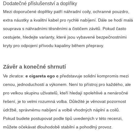
Dodatečné příslušenství a doplňky
Mezi doporučené doplňky patří náhradní coily, ochranné pouzdro,
extra náustky a kvalitní kabel pro rychlé nabíjení. Dále se hodí malá
souprava s náhradními těsněními a čističem závitů. Pokud často
cestujete, hledejte varianty, které jsou vybavené bezpečnostními
kryty pro odpojení přívodu kapaliny během přepravy.
Závěr a konečné shrnutí
Ve zkratce:
e cigareta ego c
představuje solidní kompromis mezi
cenou, jednoduchostí a výkonem. Není to přístroj pro každého, ale
pro velkou skupinu uživatelů, kteří hledají spolehlivé a nenáročné
řešení, je to velmi rozumná volba. Důležité je věnovat pozornost
údržbě, správnému nabíjení a volbě vhodných náplní a coilů.
Pokud budete postupovat podle tipů uvedených v této recenzi,
můžete očekávat dlouhodobě stabilní a pohodlný provoz.