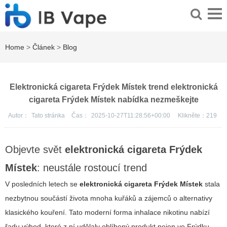
Home
>
Článek
>
Blog
Elektronická cigareta Frýdek Místek trend elektronická
cigareta Frýdek Místek nabídka nezmeškejte
Autor：
Tato stránka
Čas：
2025-10-27T11:28:56+00:00
Klikněte：
219
Objevte svět
elektronická cigareta Frýdek
Místek
: neustále rostoucí trend
V posledních letech se
elektronická cigareta Frýdek Místek
stala
nezbytnou součástí života mnoha kuřáků a zájemců o alternativy
klasického kouření. Tato moderní forma inhalace nikotinu nabízí
řadu výhod, které z ní udělaly oblíbený produkt nejen ve Frýdku-