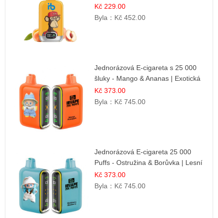
Osvěžující ovocná směs
Kč 229.00
Byla：
Kč 452.00
Jednorázová E-cigareta s 25 000
šluky - Mango & Ananas | Exotická
ovocná směs
Kč 373.00
Byla：
Kč 745.00
Jednorázová E-cigareta 25 000
Puffs - Ostružina & Borůvka | Lesní
ovocná směs
Kč 373.00
Byla：
Kč 745.00