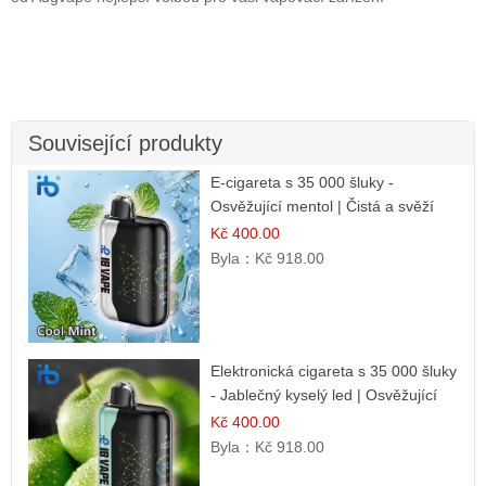
Související produkty
E-cigareta s 35 000 šluky -
Osvěžující mentol | Čistá a svěží
chuť
Kč 400.00
Byla：
Kč 918.00
Elektronická cigareta s 35 000 šluky
- Jablečný kyselý led | Osvěžující
kyselá jablka
Kč 400.00
Byla：
Kč 918.00