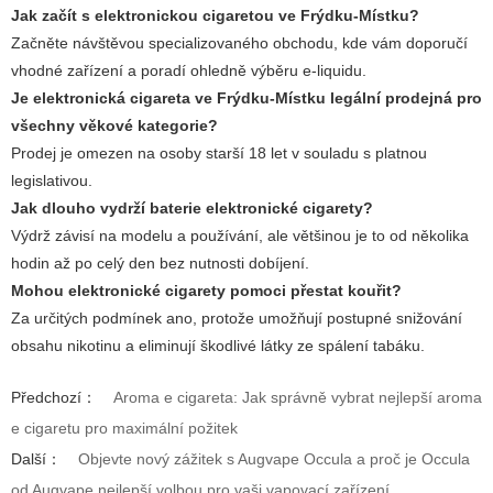
Jak začít s elektronickou cigaretou ve Frýdku-Místku?
Začněte návštěvou specializovaného obchodu, kde vám doporučí
vhodné zařízení a poradí ohledně výběru e-liquidu.
Je elektronická cigareta ve Frýdku-Místku legální prodejná pro
všechny věkové kategorie?
Prodej je omezen na osoby starší 18 let v souladu s platnou
legislativou.
Jak dlouho vydrží baterie elektronické cigarety?
Výdrž závisí na modelu a používání, ale většinou je to od několika
hodin až po celý den bez nutnosti dobíjení.
Mohou elektronické cigarety pomoci přestat kouřit?
Za určitých podmínek ano, protože umožňují postupné snižování
obsahu nikotinu a eliminují škodlivé látky ze spálení tabáku.
Předchozí：
Aroma e cigareta: Jak správně vybrat nejlepší aroma
e cigaretu pro maximální požitek
Další：
Objevte nový zážitek s Augvape Occula a proč je Occula
od Augvape nejlepší volbou pro vaši vapovací zařízení