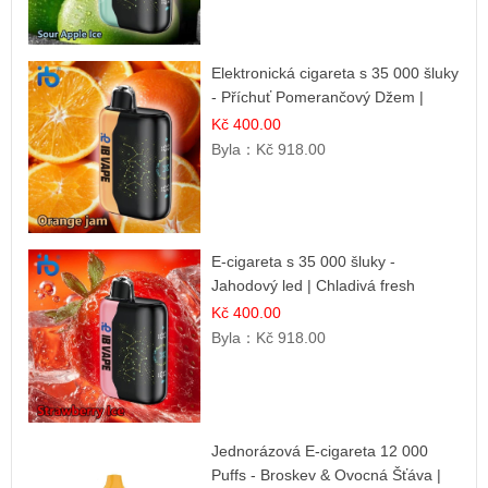
Elektronická cigareta s 35 000 šluky
- Příchuť Pomerančový Džem |
Dlouhotrvající zážitek
Kč 400.00
Byla：
Kč 918.00
E-cigareta s 35 000 šluky -
Jahodový led | Chladivá fresh
příchuť
Kč 400.00
Byla：
Kč 918.00
Jednorázová E-cigareta 12 000
Puffs - Broskev & Ovocná Šťáva |