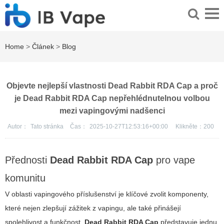
Home
>
Článek
>
Blog
Objevte nejlepší vlastnosti Dead Rabbit RDA Cap a proč
je Dead Rabbit RDA Cap nepřehlédnutelnou volbou
mezi vapingovými nadšenci
Autor：
Tato stránka
Čas：
2025-10-27T12:53:16+00:00
Klikněte：
200
Přednosti
Dead Rabbit RDA Cap
pro vape
komunitu
V oblasti vapingového příslušenství je klíčové zvolit komponenty,
které nejen zlepšují zážitek z vapingu, ale také přinášejí
spolehlivost a funkčnost.
Dead Rabbit RDA Cap
představuje jednu