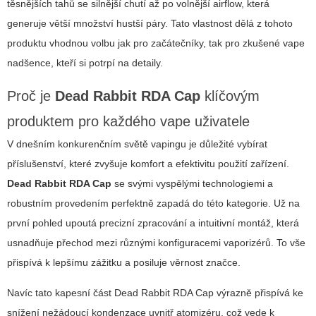
těsnějších tahů se silnější chutí až po volnější airflow, která
generuje větší množství hustší páry. Tato vlastnost dělá z tohoto
produktu vhodnou volbu jak pro začátečníky, tak pro zkušené vape
nadšence, kteří si potrpí na detaily.
Proč je
Dead Rabbit RDA Cap
klíčovým
produktem pro každého vape uživatele
V dnešním konkurenčním světě vapingu je důležité vybírat
příslušenství, které zvyšuje komfort a efektivitu použití zařízení.
Dead Rabbit RDA Cap
se svými vyspělými technologiemi a
robustním provedením perfektně zapadá do této kategorie. Už na
první pohled upoutá precizní zpracování a intuitivní montáž, která
usnadňuje přechod mezi různými konfiguracemi vaporizérů. To vše
přispívá k lepšímu zážitku a posiluje věrnost značce.
Navíc tato kapesní část
Dead Rabbit RDA Cap
výrazně přispívá ke
snížení nežádoucí kondenzace uvnitř atomizéru, což vede k