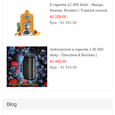
E-cigareta 12 000 šluků - Mango,
Ananas, Broskev | Tropická ovocná
směs
Kč 229.00
Byla：
Kč 452.00
Jednorázová e-cigareta s 35 000
šluky - Ostružina & Borůvka |
Intenzivní lesní směs
Kč 400.00
Byla：
Kč 918.00
Blog