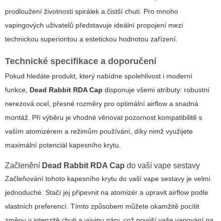
prodloužení životnosti spirálek a čistší chuti. Pro mnoho
vapingových uživatelů představuje ideální propojení mezi
technickou superioritou a estetickou hodnotou zařízení.
Technické specifikace a doporučení
Pokud hledáte produkt, který nabídne spolehlivost i moderní
funkce,
Dead Rabbit RDA Cap
disponuje všemi atributy: robustní
nerezová ocel, přesné rozměry pro optimální airflow a snadná
montáž. Při výběru je vhodné věnovat pozornost kompatibilitě s
vaším atomizérem a režimům používání, díky nimž využijete
maximální potenciál kapesního krytu.
Začlenění
Dead Rabbit RDA Cap
do vaší vape sestavy
Začleňování tohoto kapesního krytu do vaší vape sestavy je velmi
jednoduché. Stačí jej připevnit na atomizér a upravit airflow podle
vlastních preferencí. Tímto způsobem můžete okamžitě pocítit
změnu v intenzitě chuti a vývinu páry, což povýší vaše vapování na