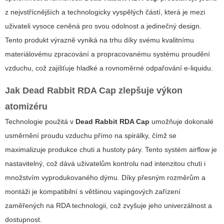
z nejvstřícnějších a technologicky vyspělých částí, která je mezi
uživateli vysoce ceněná pro svou odolnost a jedinečný design.
Tento produkt výrazně vyniká na trhu díky svému kvalitnímu
materiálovému zpracování a propracovanému systému proudění
vzduchu, což zajišťuje hladké a rovnoměrné odpařování e-liquidu.
Jak
Dead Rabbit RDA Cap
zlepšuje výkon
atomizéru
Technologie použitá v
Dead Rabbit RDA Cap
umožňuje dokonalé
usměrnění proudu vzduchu přímo na spirálky, čímž se
maximalizuje produkce chuti a hustoty páry. Tento systém airflow je
nastavitelný, což dává uživatelům kontrolu nad intenzitou chuti i
množstvím vyprodukovaného dýmu. Díky přesným rozměrům a
montáži je kompatibilní s většinou vapingových zařízení
zaměřených na RDA technologii, což zvyšuje jeho univerzálnost a
dostupnost.