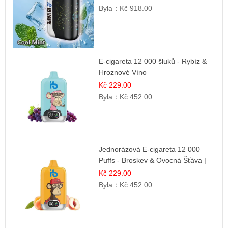
Byla：
Kč 918.00
E-cigareta 12 000 šluků - Rybíz &
Hroznové Víno
Kč 229.00
Byla：
Kč 452.00
Jednorázová E-cigareta 12 000
Puffs - Broskev & Ovocná Šťáva |
Osvěžující ovocná směs
Kč 229.00
Byla：
Kč 452.00