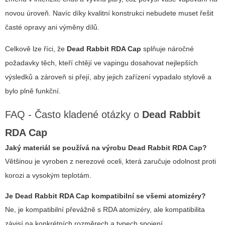
novou úroveň. Navíc díky kvalitní konstrukci nebudete muset řešit
časté opravy ani výměny dílů.
Celkově lze říci, že
Dead Rabbit RDA Cap
splňuje náročné
požadavky těch, kteří chtějí ve vapingu dosahovat nejlepších
výsledků a zároveň si přejí, aby jejich zařízení vypadalo stylově a
bylo plně funkční.
FAQ - Často kladené otázky o
Dead Rabbit
RDA Cap
Jaký materiál se používá na výrobu Dead Rabbit RDA Cap?
Většinou je vyroben z nerezové oceli, která zaručuje odolnost proti
korozi a vysokým teplotám.
Je Dead Rabbit RDA Cap kompatibilní se všemi atomizéry?
Ne, je kompatibilní převážně s RDA atomizéry, ale kompatibilita
závisí na konkrétních rozměrech a typech spojení.