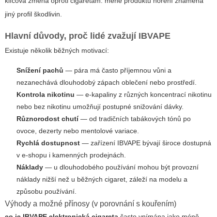
klíčová změna oproti cigaretám: méně produktů hoření znamená
jiný profil škodlivin.
Hlavní důvody, proč lidé zvažují IBVAPE
Existuje několik běžných motivací:
Snížení pachů
— pára má často příjemnou vůni a
nezanechává dlouhodobý zápach oblečení nebo prostředí.
Kontrola nikotinu
— e‑kapaliny z různých koncentrací nikotinu
nebo bez nikotinu umožňují postupné snižování dávky.
Různorodost chutí
— od tradičních tabákových tónů po
ovoce, dezerty nebo mentolové variace.
Rychlá dostupnost
— zařízení IBVAPE bývají široce dostupná
v e‑shopu i kamenných prodejnách.
Náklady
— u dlouhodobého používání mohou být provozní
náklady nižší než u běžných cigaret, záleží na modelu a
způsobu používání.
Výhody a možné přínosy (v porovnání s kouřením)
co je IBVAPE elektronická cigareta
často vnímána jako méně