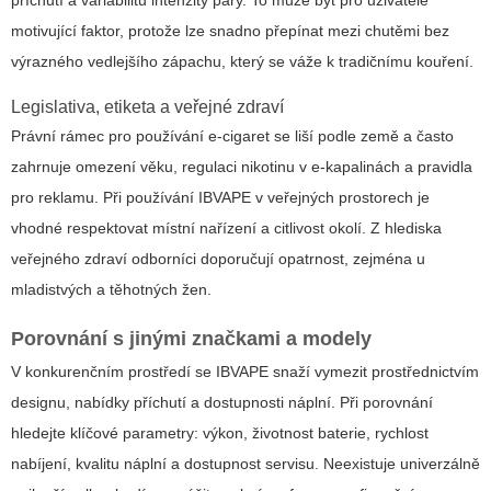
motivující faktor, protože lze snadno přepínat mezi chutěmi bez
výrazného vedlejšího zápachu, který se váže k tradičnímu kouření.
Legislativa, etiketa a veřejné zdraví
Právní rámec pro používání e‑cigaret se liší podle země a často
zahrnuje omezení věku, regulaci nikotinu v e‑kapalinách a pravidla
pro reklamu. Při používání IBVAPE v veřejných prostorech je
vhodné respektovat místní nařízení a citlivost okolí. Z hlediska
veřejného zdraví odborníci doporučují opatrnost, zejména u
mladistvých a těhotných žen.
Porovnání s jinými značkami a modely
V konkurenčním prostředí se IBVAPE snaží vymezit prostřednictvím
designu, nabídky příchutí a dostupnosti náplní. Při porovnání
hledejte klíčové parametry: výkon, životnost baterie, rychlost
nabíjení, kvalitu náplní a dostupnost servisu. Neexistuje univerzálně