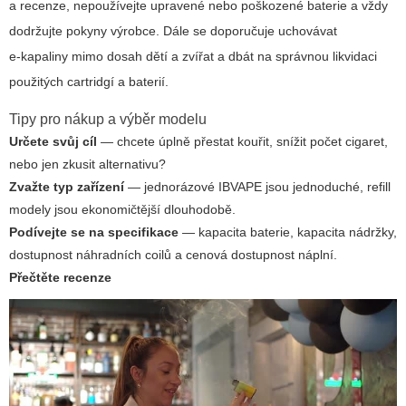
a recenze, nepoužívejte upravené nebo poškozené baterie a vždy
dodržujte pokyny výrobce. Dále se doporučuje uchovávat
e‑kapaliny mimo dosah dětí a zvířat a dbát na správnou likvidaci
použitých cartridgí a baterií.
Tipy pro nákup a výběr modelu
Určete svůj cíl
— chcete úplně přestat kouřit, snížit počet cigaret,
nebo jen zkusit alternativu?
Zvažte typ zařízení
— jednorázové IBVAPE jsou jednoduché, refill
modely jsou ekonomičtější dlouhodobě.
Podívejte se na specifikace
— kapacita baterie, kapacita nádržky,
dostupnost náhradních coilů a cenová dostupnost náplní.
Přečtěte recenze