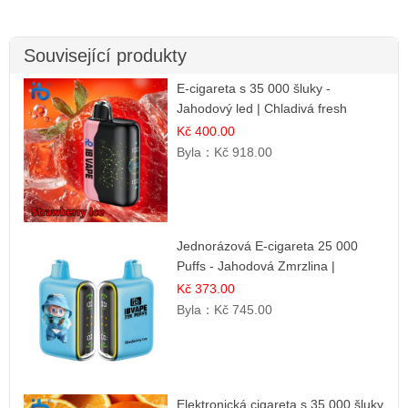
Související produkty
E-cigareta s 35 000 šluky -
Jahodový led | Chladivá fresh
příchuť
Kč 400.00
Byla：
Kč 918.00
Jednorázová E-cigareta 25 000
Puffs - Jahodová Zmrzlina |
Krémová sladká příchuť
Kč 373.00
Byla：
Kč 745.00
Elektronická cigareta s 35 000 šluky