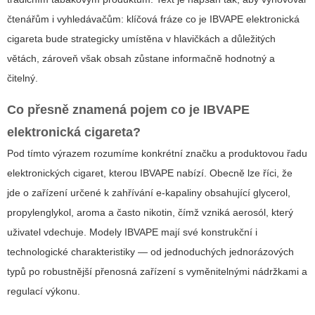
čtenářům i vyhledávačům: klíčová fráze
co je IBVAPE elektronická
cigareta
bude strategicky umístěna v hlavičkách a důležitých
větách, zároveň však obsah zůstane informačně hodnotný a
čitelný.
Co přesně znamená pojem
co je IBVAPE
elektronická cigareta
?
Pod tímto výrazem rozumíme konkrétní značku a produktovou řadu
elektronických cigaret, kterou IBVAPE nabízí. Obecně lze říci, že
jde o zařízení určené k zahřívání e‑kapaliny obsahující glycerol,
propylenglykol, aroma a často nikotin, čímž vzniká aerosól, který
uživatel vdechuje. Modely IBVAPE mají své konstrukční i
technologické charakteristiky — od jednoduchých jednorázových
typů po robustnější přenosná zařízení s vyměnitelnými nádržkami a
regulací výkonu.