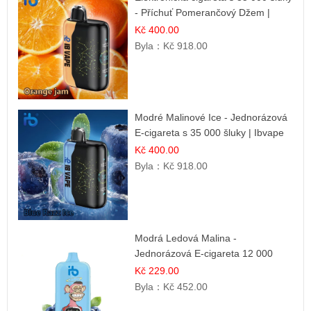
- Příchuť Pomerančový Džem |
Dlouhotrvající zážitek
Kč 400.00
Byla：
Kč 918.00
Modré Malinové Ice - Jednorázová
E-cigareta s 35 000 šluky | Ibvape
Kč 400.00
Byla：
Kč 918.00
Modrá Ledová Malina -
Jednorázová E-cigareta 12 000
šluků | Osvěžující Bobulová Příchuť
Kč 229.00
Byla：
Kč 452.00