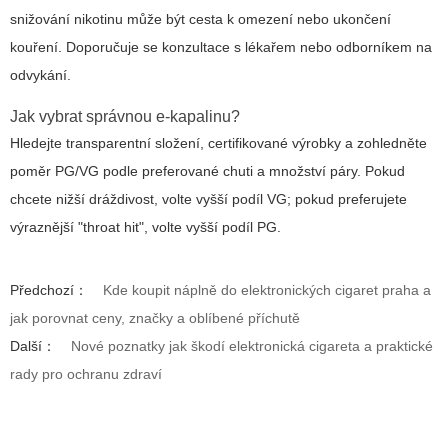
snižování nikotinu může být cesta k omezení nebo ukončení
kouření. Doporučuje se konzultace s lékařem nebo odborníkem na
odvykání.
Jak vybrat správnou e‑kapalinu?
Hledejte transparentní složení, certifikované výrobky a zohledněte
poměr PG/VG podle preferované chuti a množství páry. Pokud
chcete nižší dráždivost, volte vyšší podíl VG; pokud preferujete
výraznější "throat hit", volte vyšší podíl PG.
Předchozí：
Kde koupit náplně do elektronických cigaret praha a
jak porovnat ceny, značky a oblíbené příchutě
Další：
Nové poznatky jak škodí elektronická cigareta a praktické
rady pro ochranu zdraví