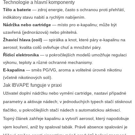
Technologie a hlavní komponenty
Tělo a baterie
— zdroj energie, často s ochranou proti přehřátí,
indikátory stavu nabití a rychlým nabíjením.
Nádržka nebo cartridge
— místo pro e‑kapalinu; může být
uzavřená (jednorázová) nebo plnitelná.
Žhavicí hlava (coil)
— spirálka a knot, které páry e‑kapalinu na
aerosol; kvalita coilů ovlivňuje chuť a množství páry.
Řídicí elektronika
— u pokročilejších modelů umožňuje regulaci
výkonu, teploty a různé ochranné mechanismy.
E‑kapalina
— směs PG/VG, aroma a volitelné úrovně nikotinu
(včetně nikotinových solí).
Jak IBVAPE funguje v praxi
Uživatel doplní nádržku nebo vymění cartridge, nastaví případné
parametry a aktivuje nádech; v jednoduchých typech stačí stisknout
tlačítko, u pokročilejších stačí nádech s automatickou aktivací.
Topný článek zahřeje kapalinu a vytvoří aerosol, který napodobuje
vjem kouření, aniž by spaloval tabák. Právě absence spalování je