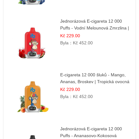
Jednorázová E-cigareta 12 000
Puffs - Vodní Melounová Zmrzlina |
Letní dezertní příchuť
Kč 229.00
Byla：
Kč 452.00
E-cigareta 12 000 šluků - Mango,
Ananas, Broskev | Tropická ovocná
směs
Kč 229.00
Byla：
Kč 452.00
Jednorázová E-cigareta 12 000
Puffs - Ananasovo-Kokosová