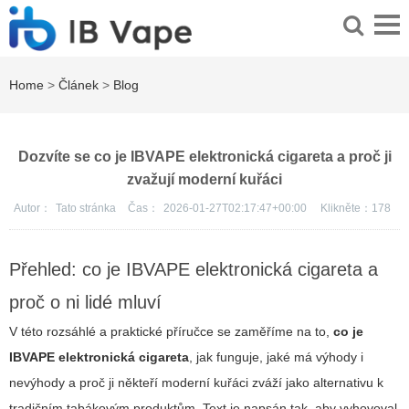
Home
>
Článek
>
Blog
Dozvíte se co je IBVAPE elektronická cigareta a proč ji
zvažují moderní kuřáci
Autor：
Tato stránka
Čas：
2026-01-27T02:17:47+00:00
Klikněte：
178
Přehled: co je IBVAPE elektronická cigareta a
proč o ni lidé mluví
V této rozsáhlé a praktické příručce se zaměříme na to,
co je
IBVAPE elektronická cigareta
, jak funguje, jaké má výhody i
nevýhody a proč ji někteří moderní kuřáci zváží jako alternativu k
tradičním tabákovým produktům. Text je napsán tak, aby vyhovoval