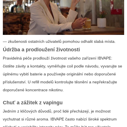
— zkušenosti ostatních uživatelů pomohou odhalit slabá místa.
Údržba a prodloužení životnosti
Pravidelná péče prodlouží životnost vašeho zařízení IBVAPE:
čistěte závity a kontakty, vyměňujte coil podle návodu, vyvarujte se
úplnému vybití baterie a používejte originální nebo doporučené
příslušenství. U refill modelů kontrolujte těsnění a nepřekračujte
doporučené koncentrace nikotinu.
Chuť a zážitek z vapingu
Jedním z klíčových důvodů, proč lidé přecházejí, je možnost
vychutnat si různé aroma. IBVAPE často nabízí široké spektrum
příchutí a variabilitu intenzity páry. To může být pro uživatele