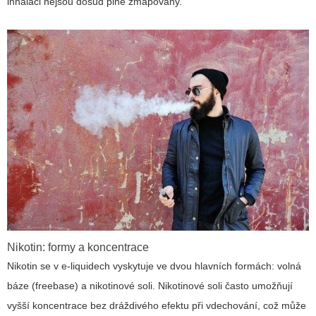
inhalaci nejsou dosud plně zmapovány.
Nikotin: formy a koncentrace
Nikotin se v e‑liquidech vyskytuje ve dvou hlavních formách: volná
báze (freebase) a nikotinové soli. Nikotinové soli často umožňují
vyšší koncentrace bez dráždivého efektu při vdechování, což může