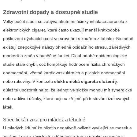
Zdravotní dopady a dostupné studie
Velký počet studií se zabývá akutními účinky inhalace aerosolu z
elektronických cigaret, které často ukazují menší krátkodobé
poškození dýchacích cest ve srovnání s kouřem z tabáku. Nicméně
existují znepokojivé nálezy ohledně oxidačního stresu, zánětlivých
markerů a změn v buněčné funkci. Dlouhodobé epidemiologické
studie stále chybí, což komplikuje hodnocení rizika chronických
onemocnění, včetně kardiovaskulárních a plicních onemocnění
nebo rakoviny. V kontextu
elektronická cigareta složení
je
důležité upozornit na to, že jednotlivé složky mohou mít synergické
nebo aditivní účinky, které nejsou zřejmé při testování izolovaných
látek.
Specifická rizika pro mládež a těhotné
U mladých lidí může nikotin negativně ovlivnit vyvíjející se mozek a
zvyšovat riziko závislosti; u těhotných žen je nikotin spojován s