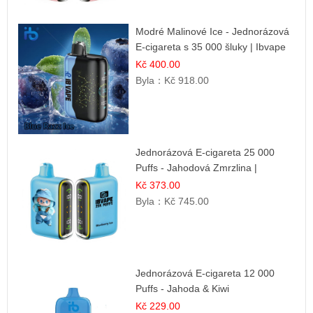
Modré Malinové Ice - Jednorázová
E-cigareta s 35 000 šluky | Ibvape
Kč 400.00
Byla：
Kč 918.00
Jednorázová E-cigareta 25 000
Puffs - Jahodová Zmrzlina |
Krémová sladká příchuť
Kč 373.00
Byla：
Kč 745.00
Jednorázová E-cigareta 12 000
Puffs - Jahoda & Kiwi
Kč 229.00