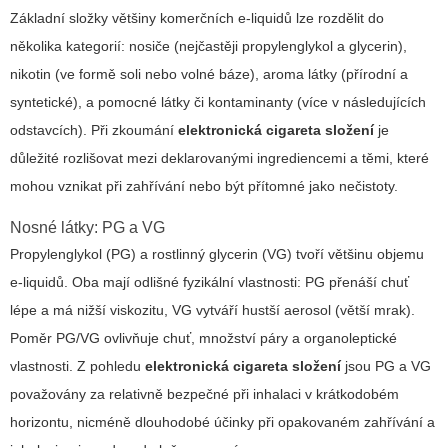
Základní složky většiny komerčních e‑liquidů lze rozdělit do
několika kategorií: nosiče (nejčastěji propylenglykol a glycerin),
nikotin (ve formě soli nebo volné báze), aroma látky (přírodní a
syntetické), a pomocné látky či kontaminanty (více v následujících
odstavcích). Při zkoumání
elektronická cigareta složení
je
důležité rozlišovat mezi deklarovanými ingrediencemi a těmi, které
mohou vznikat při zahřívání nebo být přítomné jako nečistoty.
Nosné látky: PG a VG
Propylenglykol (PG) a rostlinný glycerin (VG) tvoří většinu objemu
e‑liquidů. Oba mají odlišné fyzikální vlastnosti: PG přenáší chuť
lépe a má nižší viskozitu, VG vytváří hustší aerosol (větší mrak).
Poměr PG/VG ovlivňuje chuť, množství páry a organoleptické
vlastnosti. Z pohledu
elektronická cigareta složení
jsou PG a VG
považovány za relativně bezpečné při inhalaci v krátkodobém
horizontu, nicméně dlouhodobé účinky při opakovaném zahřívání a