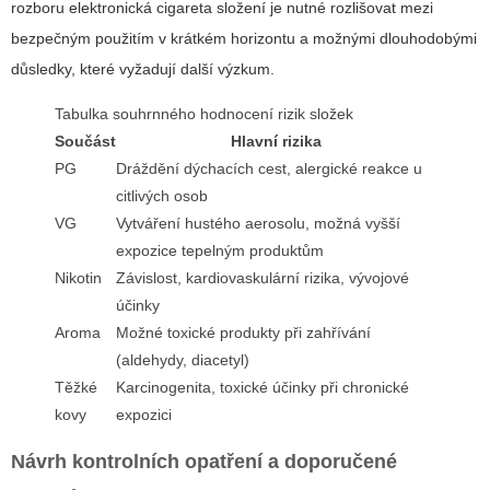
rozboru
elektronická cigareta složení
je nutné rozlišovat mezi
bezpečným použitím v krátkém horizontu a možnými dlouhodobými
důsledky, které vyžadují další výzkum.
Tabulka souhrnného hodnocení rizik složek
Součást
Hlavní rizika
PG
Dráždění dýchacích cest, alergické reakce u
citlivých osob
VG
Vytváření hustého aerosolu, možná vyšší
expozice tepelným produktům
Nikotin
Závislost, kardiovaskulární rizika, vývojové
účinky
Aroma
Možné toxické produkty při zahřívání
(aldehydy, diacetyl)
Těžké
Karcinogenita, toxické účinky při chronické
kovy
expozici
Návrh kontrolních opatření a doporučené