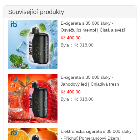
Související produkty
E-cigareta s 35 000 šluky -
Osvěžující mentol | Čistá a svěží
chuť
Kč 400.00
Byla：
Kč 918.00
E-cigareta s 35 000 šluky -
Jahodový led | Chladivá fresh
příchuť
Kč 400.00
Byla：
Kč 918.00
Elektronická cigareta s 35 000 šluky
- Příchuť Pomerančový Džem |