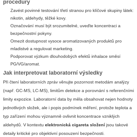
procedury
Zavést povinné testování třetí stranou pro klíčové skupiny látek:
nikotin, aldehydy, těžké kovy.
Označování musí být srozumitelné, uveďte koncentraci a
bezpečnostní pokyny.
Omezit dostupnost vysoce aromatizovaných produktů pro
mladistvé a regulovat marketing.
Podporovat výzkum dlouhodobých efektů inhalace směsí
PG/VG/aromat.
Jak interpretovat laboratorní výsledky
Při čtení laboratorních zpráv věnujte pozornost metodám analýzy
(např. GC‑MS, LC‑MS), limitům detekce a porovnání s referenčními
limity expozice. Laboratorní data by měla obsahovat nejen hodnoty
jednotlivých složek, ale i popis podmínek měření, protože teplota a
typ zařízení mohou významně ovlivnit koncentrace vzniklých
aldehydů. V kontextu
elektronická cigareta složení
jsou takové
detaily kritické pro objektivní posouzení bezpečnosti.