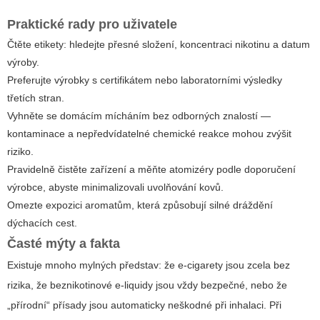
Praktické rady pro uživatele
Čtěte etikety: hledejte přesné složení, koncentraci nikotinu a datum
výroby.
Preferujte výrobky s certifikátem nebo laboratorními výsledky
třetích stran.
Vyhněte se domácím mícháním bez odborných znalostí —
kontaminace a nepředvídatelné chemické reakce mohou zvýšit
riziko.
Pravidelně čistěte zařízení a měňte atomizéry podle doporučení
výrobce, abyste minimalizovali uvolňování kovů.
Omezte expozici aromatům, která způsobují silné dráždění
dýchacích cest.
Časté mýty a fakta
Existuje mnoho mylných představ: že e‑cigarety jsou zcela bez
rizika, že beznikotinové e‑liquidy jsou vždy bezpečné, nebo že
„přírodní“ přísady jsou automaticky neškodné při inhalaci. Při