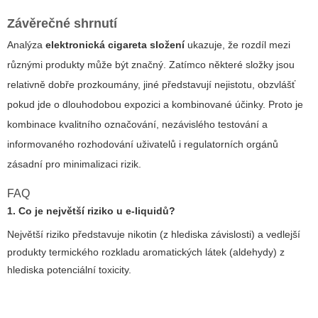
Závěrečné shrnutí
Analýza
elektronická cigareta složení
ukazuje, že rozdíl mezi
různými produkty může být značný. Zatímco některé složky jsou
relativně dobře prozkoumány, jiné představují nejistotu, obzvlášť
pokud jde o dlouhodobou expozici a kombinované účinky. Proto je
kombinace kvalitního označování, nezávislého testování a
informovaného rozhodování uživatelů i regulatorních orgánů
zásadní pro minimalizaci rizik.
FAQ
1. Co je největší riziko u e‑liquidů?
Největší riziko představuje nikotin (z hlediska závislosti) a vedlejší
produkty termického rozkladu aromatických látek (aldehydy) z
hlediska potenciální toxicity.