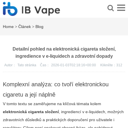
Home
>
Článek
>
Blog
Detailní pohled na elektronická cigareta složení,
ingredience v e-liquidech a zdravotní dopady
Autor：
Tato stránka
Čas：
2026-01-03T02:18:16+00:00
Klikněte：
312
Komplexní analýza: co tvoří elektronickou
cigaretu a její náplně
V tomto textu se zaměřujeme na klíčová témata kolem
elektronická cigareta složení
, ingrediencí v e-liquidech, možných
zdravotních důsledků a praktických doporučení pro uživatele i
regulátory. Cílem není opakovat obecné fráze, ale nabídnout