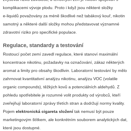
komplikacemi vývoje plodu. Proto i když jsou některé složky
e‑liquidů považovány za méně škodlivé než tabákový kouř, nikotin
samotný a některé další složky mohou představovat významné
zdravotní riziko pro specifické populace.
Regulace, standardy a testování
Rostoucí počet zemí zavedl regulace, které stanoví maximální
koncentrace nikotinu, požadavky na označování, zákaz některých
aromat a limity pro obsahy škodlivin. Laboratorní testování by mělo
zahrnovat kvantitativní analýzu nikotinu, analýzu VOC (volatile
organic compounds), těžkých kovů a potenciálních aldehydů. Z
pohledu spotřebitele je rozumné volit produkty od výrobců, kteří
zveřejňují laboratorní zprávy třetích stran a dodržují normy kvality.
Pojem
elektronická cigareta složení
tak nemusí být pouze
marketingovým štítkem, ale konkrétním souborem analytických dat,
které jsou dostupné.