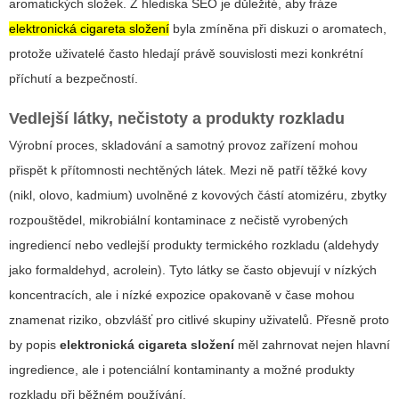
aromatických složek. Z hlediska SEO je důležité, aby fráze
elektronická cigareta složení
byla zmíněna při diskuzi o aromatech,
protože uživatelé často hledají právě souvislosti mezi konkrétní
příchutí a bezpečností.
Vedlejší látky, nečistoty a produkty rozkladu
Výrobní proces, skladování a samotný provoz zařízení mohou
přispět k přítomnosti nechtěných látek. Mezi ně patří těžké kovy
(nikl, olovo, kadmium) uvolněné z kovových částí atomizéru, zbytky
rozpouštědel, mikrobiální kontaminace z nečistě vyrobených
ingrediencí nebo vedlejší produkty termického rozkladu (aldehydy
jako formaldehyd, acrolein). Tyto látky se často objevují v nízkých
koncentracích, ale i nízké expozice opakovaně v čase mohou
znamenat riziko, obzvlášť pro citlivé skupiny uživatelů. Přesně proto
by popis
elektronická cigareta složení
měl zahrnovat nejen hlavní
ingredience, ale i potenciální kontaminanty a možné produkty
rozkladu při běžném používání.