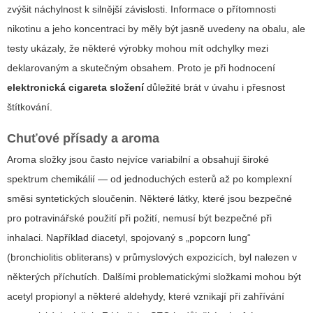
zvýšit náchylnost k silnější závislosti. Informace o přítomnosti
nikotinu a jeho koncentraci by měly být jasně uvedeny na obalu, ale
testy ukázaly, že některé výrobky mohou mít odchylky mezi
deklarovaným a skutečným obsahem. Proto je při hodnocení
elektronická cigareta složení
důležité brát v úvahu i přesnost
štítkování.
Chuťové přísady a aroma
Aroma složky jsou často nejvíce variabilní a obsahují široké
spektrum chemikálií — od jednoduchých esterů až po komplexní
směsi syntetických sloučenin. Některé látky, které jsou bezpečné
pro potravinářské použití při požití, nemusí být bezpečné při
inhalaci. Například diacetyl, spojovaný s „popcorn lung“
(bronchiolitis obliterans) v průmyslových expozicích, byl nalezen v
některých příchutích. Dalšími problematickými složkami mohou být
acetyl propionyl a některé aldehydy, které vznikají při zahřívání