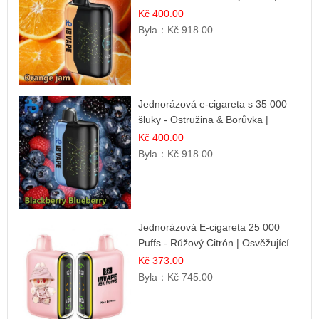
Dlouhotrvající zážitek
Kč 400.00
Byla：
Kč 918.00
Jednorázová e-cigareta s 35 000
šluky - Ostružina & Borůvka |
Intenzivní lesní směs
Kč 400.00
Byla：
Kč 918.00
Jednorázová E-cigareta 25 000
Puffs - Růžový Citrón | Osvěžující
citrusová příchuť
Kč 373.00
Byla：
Kč 745.00