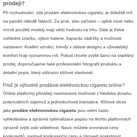
prodeji?
Při rozhodování, zda prodám elektronickou cigaretu, je důležité mít
na paměti několik faktorů. Za prvé, stav zařízení – úplně nové nebo
mírně použité modely mají větší hodnotu na trhu. Dále je třeba
zohlednit značku, výkon baterie, kapacitu nádržky a možnosti
nastavení. Kvalitní výrobci, trendy v oblasti designu a uživatelský
komfort hrají významnou roli. Pokud chcete zvýšit šanci na úspěšný
prodej, doporučujeme také profesionální fotografii produktu a
detailní popis, který zdůrazní klíčové vlastnosti.
Proč je výhodné prodávat elektronickou cigaretu online?
Online platformy přinášejí neomezené možnosti z hlediska dosahu
potenciálních zájemců a jednoduchosti transakce. Klíčová slova
jako
prodám elektronickou cigaretu
jsou velmi často
vyhledávána a správná optimalizace popisu na těchto platformách
výrazně zvýší vaši viditelnost. Navíc můžete srovnávat ceny
konkurentů, nastavit konkurenční cenu a zároveň poskytnout