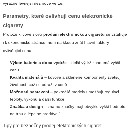
výrazně levnější než nové verze.
Parametry, které ovlivňují cenu elektronické
cigarety
Protože klíčové slovo
prodám elektronickou cigaretu
se vztahuje
i k ekonomické stránce, není na škodu znát hlavní faktory
ovlivňující cenu:
Výkon baterie a doba výdrže
– delší výdrž znamená vyšší
cenu.
Kvalita materiálů
– kovové a skleněné komponenty zvětšují
životnost, což se odráží v ceně.
Možnosti nastavení
– pokročilé modely umožňují regulaci
teploty, výkonu a další funkce.
Značka a design
– známé značky mají obvykle vyšší hodnotu
na trhu a lépe se prodávají.
Tipy pro bezpečný prodej elektronických cigaret