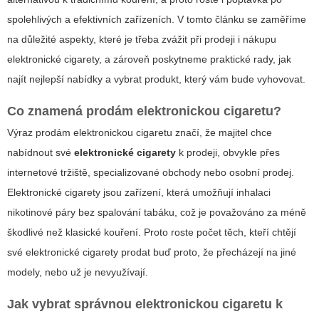
spolehlivých a efektivních zařízeních. V tomto článku se zaměříme
na důležité aspekty, které je třeba zvážit při prodeji i nákupu
elektronické cigarety, a zároveň poskytneme praktické rady, jak
najít nejlepší nabídky a vybrat produkt, který vám bude vyhovovat.
Co znamená prodám elektronickou cigaretu?
Výraz
prodám elektronickou cigaretu
značí, že majitel chce
nabídnout své
elektronické cigarety
k prodeji, obvykle přes
internetové tržiště, specializované obchody nebo osobní prodej.
Elektronické cigarety jsou zařízení, která umožňují inhalaci
nikotinové páry bez spalování tabáku, což je považováno za méně
škodlivé než klasické kouření. Proto roste počet těch, kteří chtějí
své elektronické cigarety prodat buď proto, že přecházejí na jiné
modely, nebo už je nevyužívají.
Jak vybrat správnou elektronickou cigaretu k