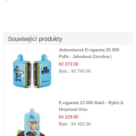
Související produkty
Jednorázová E-cigareta 25 000
Puffs - Jahodová Zmrzlina |
Krémová sladká příchuť
Kč 373.00
Byla：
Kč 745.00
E-cigareta 12 000 šluků - Rybíz &
Hroznové Víno
Kč 229.00
Byla：
Kč 452.00