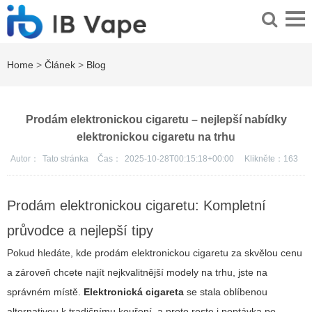
Home
>
Článek
>
Blog
Prodám elektronickou cigaretu – nejlepší nabídky
elektronickou cigaretu na trhu
Autor：
Tato stránka
Čas：
2025-10-28T00:15:18+00:00
Klikněte：
163
Prodám elektronickou cigaretu: Kompletní
průvodce a nejlepší tipy
Pokud hledáte, kde prodám elektronickou cigaretu za skvělou cenu
a zároveň chcete najít nejkvalitnější modely na trhu, jste na
správném místě.
Elektronická cigareta
se stala oblíbenou
alternativou k tradičnímu kouření, a proto roste i poptávka po