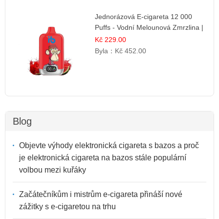
Jednorázová E-cigareta 12 000
Puffs - Vodní Melounová Zmrzlina |
Letní dezertní příchuť
Kč 229.00
Byla：
Kč 452.00
Blog
Objevte výhody elektronická cigareta s bazos a proč
je elektronická cigareta na bazos stále populární
volbou mezi kuřáky
Začátečníkům i mistrům e-cigareta přináší nové
zážitky s e-cigaretou na trhu