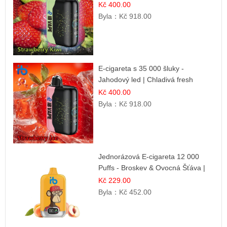
Kč 400.00
Byla：
Kč 918.00
E-cigareta s 35 000 šluky -
Jahodový led | Chladivá fresh
příchuť
Kč 400.00
Byla：
Kč 918.00
Jednorázová E-cigareta 12 000
Puffs - Broskev & Ovocná Šťáva |
Osvěžující ovocná směs
Kč 229.00
Byla：
Kč 452.00