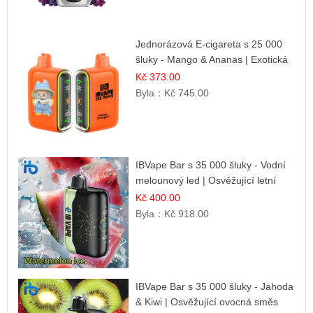
Jednorázová E-cigareta s 25 000
šluky - Mango & Ananas | Exotická
ovocná směs
Kč 373.00
Byla：
Kč 745.00
IBVape Bar s 35 000 šluky - Vodní
melounový led | Osvěžující letní
příchuť
Kč 400.00
Byla：
Kč 918.00
IBVape Bar s 35 000 šluky - Jahoda
& Kiwi | Osvěžující ovocná směs