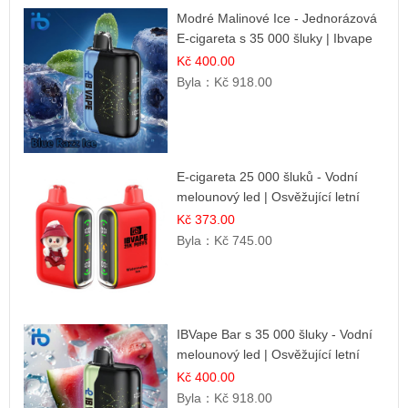
Modré Malinové Ice - Jednorázová
E-cigareta s 35 000 šluky | Ibvape
Kč 400.00
Byla：
Kč 918.00
E-cigareta 25 000 šluků - Vodní
melounový led | Osvěžující letní
příchuť
Kč 373.00
Byla：
Kč 745.00
IBVape Bar s 35 000 šluky - Vodní
melounový led | Osvěžující letní
příchuť
Kč 400.00
Byla：
Kč 918.00