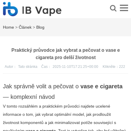
Home
>
Článek
>
Blog
Praktický průvodce jak vybrat a pečovat o vase e
cigareta pro delší životnost
Autor：
Tato stránka
Čas：
2025-11-10T17:21:25+00:00
Klikněte：
222
Jak správně volit a pečovat o
vase e cigareta
— komplexní návod
V tomto rozsáhlém a praktickém průvodci najdete ucelené
informace o tom, jak vybrat optimální model, jak prodloužit
životnost komponentů a jak minimalizovat potíže související s
používáním
vase e cigareta
. Text je vytvořen tak, aby byl užitečný