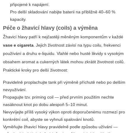
připojené k napájení.
Pro delší skladování nabijte baterii na přibližně 40–60 %
kapacity.
Péče o žhavicí hlavy (coils) a výměna
Žhavicí hlavy patří k nejčastěji měněným komponentům v každé
vase e cigareta
. Jejich životnost závisí na typu coilu, frekvenci
používání a druhu e-liquidu. Vlahlé nebo husté likvidy s vysokým
obsahem aromat a cukerných látek mohou zkrátit životnost coilů.
Praktické kroky pro delší životnost:
Pravidelně proplachujte tank při výměně příchutě nebo po delším
nevyužívání.
Propagujte tzv. priming coil — před prvním použitím nechte
nasáknout knot po dobu alespoň 5–10 minut.
Nevyvíjejte příliš vysoký výkon oproti doporučenému rozmezí pro
konkrétní coil, abyste se vyhnuli spalování knotů.
Vyměňujte žhavicí hlavy pravidelně podle způsobu užívání —