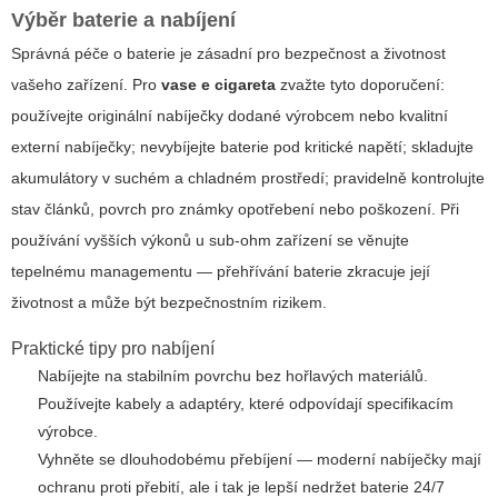
Výběr baterie a nabíjení
Správná péče o baterie je zásadní pro bezpečnost a životnost
vašeho zařízení. Pro
vase e cigareta
zvažte tyto doporučení:
používejte originální nabíječky dodané výrobcem nebo kvalitní
externí nabíječky; nevybíjejte baterie pod kritické napětí; skladujte
akumulátory v suchém a chladném prostředí; pravidelně kontrolujte
stav článků, povrch pro známky opotřebení nebo poškození. Při
používání vyšších výkonů u sub-ohm zařízení se věnujte
tepelnému managementu — přehřívání baterie zkracuje její
životnost a může být bezpečnostním rizikem.
Praktické tipy pro nabíjení
Nabíjejte na stabilním povrchu bez hořlavých materiálů.
Používejte kabely a adaptéry, které odpovídají specifikacím
výrobce.
Vyhněte se dlouhodobému přebíjení — moderní nabíječky mají
ochranu proti přebití, ale i tak je lepší nedržet baterie 24/7