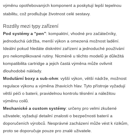
výměnu opotřebovaných komponent a poskytují lepší tepelnou
stabilitu, což prodlužuje životnost celé sestavy.
Rozdíly mezi typy zařízení
Pod systémy a “pen”
: kompaktní, vhodné pro začátečníky,
jednoduchá údržba, menší výkon a omezená možnost ladění.
Ideální pokud hledáte diskrétní zařízení a jednoduché používání
pro nekomplikované rutiny. Nicméně u těchto modelů je důležitá
kompatibilita cartridge a jejich častá výměna může ovlivnit
dlouhodobé náklady.
Modulární boxy a sub-ohm
: vyšší výkon, větší nádrže, možnost
regulace výkonu a výměna žhavicích hlav. Tyto přístroje vyžadují
větší péči o baterii, pravidelnou kontrolu těsnění a náležitou
výměnu coilů.
Mechanické a custom systémy
: určeny pro velmi zkušené
uživatele; vyžadují detailní znalosti o bezpečnosti baterií a
doporučeních výrobců. Nesprávné zacházení může vést k rizikům,
proto se doporučuje pouze pro znalé uživatele.