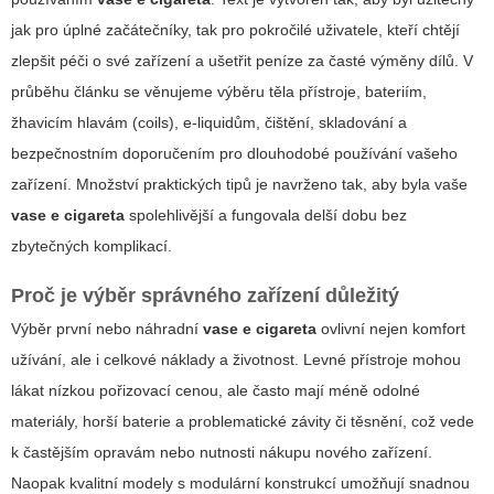
jak pro úplné začátečníky, tak pro pokročilé uživatele, kteří chtějí
zlepšit péči o své zařízení a ušetřit peníze za časté výměny dílů. V
průběhu článku se věnujeme výběru těla přístroje, bateriím,
žhavicím hlavám (coils), e-liquidům, čištění, skladování a
bezpečnostním doporučením pro dlouhodobé používání vašeho
zařízení. Množství praktických tipů je navrženo tak, aby byla vaše
vase e cigareta
spolehlivější a fungovala delší dobu bez
zbytečných komplikací.
Proč je výběr správného zařízení důležitý
Výběr první nebo náhradní
vase e cigareta
ovlivní nejen komfort
užívání, ale i celkové náklady a životnost. Levné přístroje mohou
lákat nízkou pořizovací cenou, ale často mají méně odolné
materiály, horší baterie a problematické závity či těsnění, což vede
k častějším opravám nebo nutnosti nákupu nového zařízení.
Naopak kvalitní modely s modulární konstrukcí umožňují snadnou