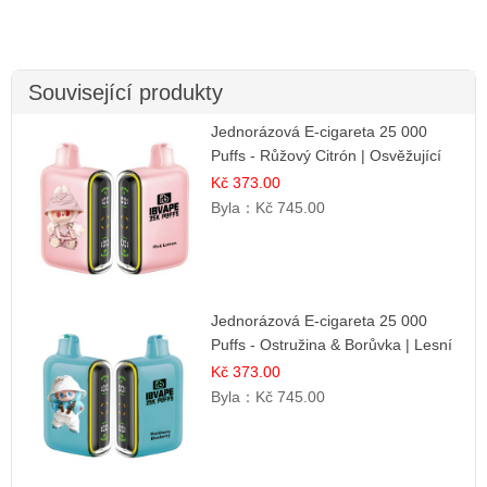
Související produkty
Jednorázová E-cigareta 25 000
Puffs - Růžový Citrón | Osvěžující
citrusová příchuť
Kč 373.00
Byla：
Kč 745.00
Jednorázová E-cigareta 25 000
Puffs - Ostružina & Borůvka | Lesní
ovocná směs
Kč 373.00
Byla：
Kč 745.00