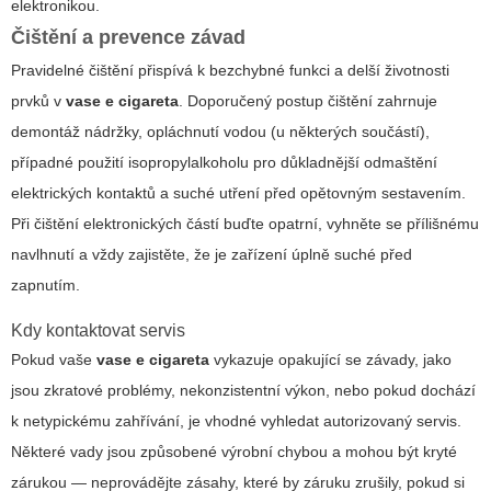
elektronikou.
Čištění a prevence závad
Pravidelné čištění přispívá k bezchybné funkci a delší životnosti
prvků v
vase e cigareta
. Doporučený postup čištění zahrnuje
demontáž nádržky, opláchnutí vodou (u některých součástí),
případné použití isopropylalkoholu pro důkladnější odmaštění
elektrických kontaktů a suché utření před opětovným sestavením.
Při čištění elektronických částí buďte opatrní, vyhněte se přílišnému
navlhnutí a vždy zajistěte, že je zařízení úplně suché před
zapnutím.
Kdy kontaktovat servis
Pokud vaše
vase e cigareta
vykazuje opakující se závady, jako
jsou zkratové problémy, nekonzistentní výkon, nebo pokud dochází
k netypickému zahřívání, je vhodné vyhledat autorizovaný servis.
Některé vady jsou způsobené výrobní chybou a mohou být kryté
zárukou — neprovádějte zásahy, které by záruku zrušily, pokud si