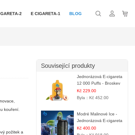
IGARETA-2
E CIGARETA-1
BLOG
Související produkty
Jednorázová E-cigareta
12 000 Puffs - Broskev
& Ovocná Šťáva |
Kč 229.00
Osvěžující ovocná
Byla：
Kč 452.00
inovace,
směs
mu kouření.
Modré Malinové Ice -
Jednorázová E-cigareta
s 35 000 šluky | Ibvape
Kč 400.00
vý požitek a