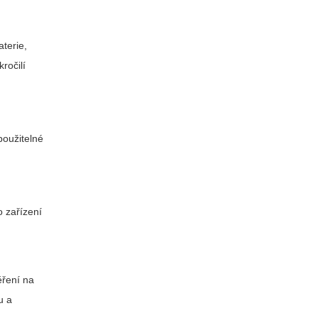
aterie,
ročilí
použitelné
o zařízení
ěření na
u a