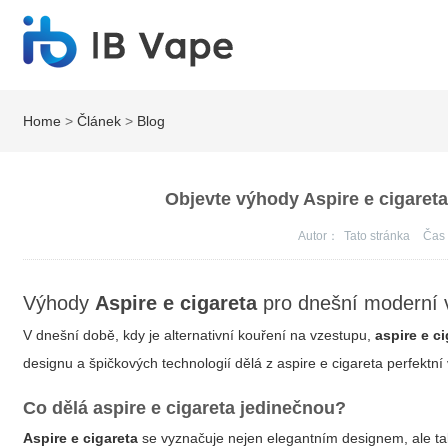
Home
>
Článek
>
Blog
Objevte výhody Aspire e cigareta
Autor：
Tato stránka
Ča
Výhody
Aspire e cigareta
pro dnešní
moderní 
V dnešní době, kdy je
alternativní kouření
na vzestupu,
aspire e c
designu a špičkových technologií dělá z
aspire e cigareta
perfektní 
Co dělá
aspire e cigareta
jedinečnou?
Aspire e cigareta
se vyznačuje nejen elegantním designem, ale tak