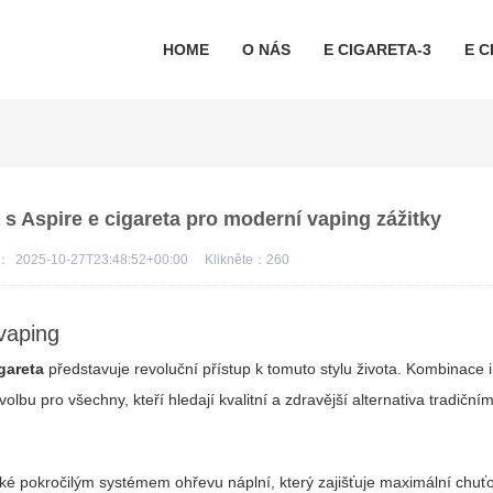
HOME
O NÁS
E CIGARETA-3
E C
 s Aspire e cigareta pro moderní vaping zážitky
s：
2025-10-27T23:48:52+00:00
Klikněte：
260
vaping
igareta
představuje revoluční přístup k tomuto stylu života. Kombinace 
volbu pro všechny, kteří hledají kvalitní a zdravější alternativa tradiční
é pokročilým systémem ohřevu náplní, který zajišťuje maximální chuťo