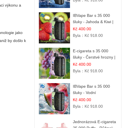
Byla：
Kč 918.00
aci výkonu a
IBVape Bar s 35 000
šluky - Jahoda & Kiwi |
Osvěžující ovocná
Kč 400.00
hnologie jako
směs
Byla：
Kč 918.00
 aniž by došlo k
E-cigareta s 35 000
šluky - Čerstvé hrozny |
Osvěžující ovocná
Kč 400.00
příchuť
Byla：
Kč 918.00
IBVape Bar s 35 000
šluky - Vodní
melounový led |
Kč 400.00
Osvěžující letní příchuť
Byla：
Kč 918.00
Jednorázová E-cigareta