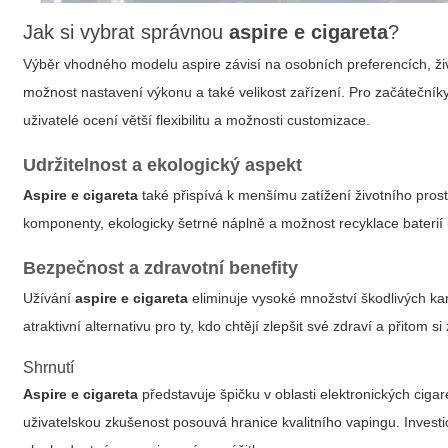
Jak si vybrat správnou
aspire e cigareta
?
Výběr vhodného modelu
aspire
závisí na osobních preferencích, ži
možnost nastavení výkonu a také velikost zařízení. Pro začátečník
uživatelé ocení větší flexibilitu a možnosti customizace.
Udržitelnost a ekologický aspekt
Aspire e cigareta
také přispívá k menšímu zatížení životního pros
komponenty, ekologicky šetrné náplně a možnost recyklace baterií 
Bezpečnost a zdravotní benefity
Užívání
aspire e cigareta
eliminuje vysoké množství škodlivých ka
atraktivní alternativu pro ty, kdo chtějí zlepšit své zdraví a přitom
Shrnutí
Aspire e cigareta
představuje špičku v oblasti elektronických ciga
uživatelskou zkušenost posouvá hranice kvalitního vapingu. Invest