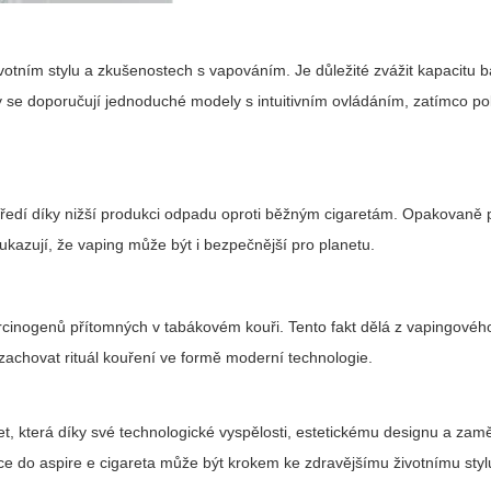
votním stylu a zkušenostech s vapováním. Je důležité zvážit kapacitu b
y se doporučují jednoduché modely s intuitivním ovládáním, zatímco pok
tředí díky nižší produkci odpadu oproti běžným cigaretám. Opakovaně 
ukazují, že vaping může být i bezpečnější pro planetu.
rcinogenů přítomných v tabákovém kouři. Tento fakt dělá z vapingovéh
 si zachovat rituál kouření ve formě moderní technologie.
ret, která díky své technologické vyspělosti, estetickému designu a zam
ice do
aspire e cigareta
může být krokem ke zdravějšímu životnímu styl