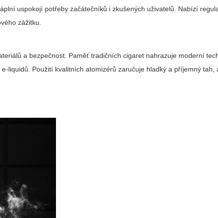
áplní uspokojí potřeby začátečníků i zkušených uživatelů. Nabízí regul
ového zážitku.
ateriálů a bezpečnost. Paměť tradičních cigaret nahrazuje moderní tec
 e-liquidů. Použití kvalitních atomizérů zaručuje
hladký a příjemný tah
,