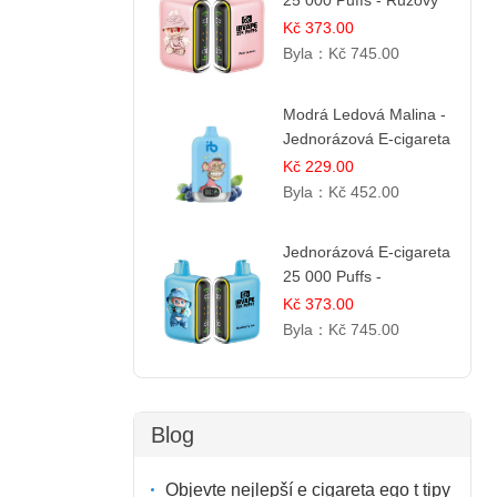
25 000 Puffs - Růžový
Citrón | Osvěžující
Kč 373.00
citrusová příchuť
Byla：
Kč 745.00
Modrá Ledová Malina -
Jednorázová E-cigareta
12 000 šluků |
Kč 229.00
Osvěžující Bobulová
Byla：
Kč 452.00
Příchuť
Jednorázová E-cigareta
25 000 Puffs -
Jahodová Zmrzlina |
Kč 373.00
Krémová sladká příchuť
Byla：
Kč 745.00
Blog
Objevte nejlepší e cigareta ego t tipy