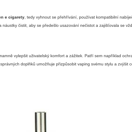
en e cigarety
, tedy vyhnout se přehřívání, používat kompatibilní nabíje
 náustky čistit, aby se předešlo usazování nečistot a zajišťovala se vžd
znamně vylepšit uživatelský komfort a zážitek. Patří sem například och
r správných doplňků umožňuje přizpůsobit vaping svému stylu a zvýšit 