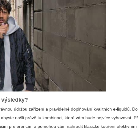
í výsledky?
právnou údržbu zařízení a pravidelné doplňování kvalitních e-liquidů. 
byste našli právě tu kombinaci, která vám bude nejvíce vyhovovat. Př
 vašim preferencím a pomohou vám nahradit klasické kouření efektivní