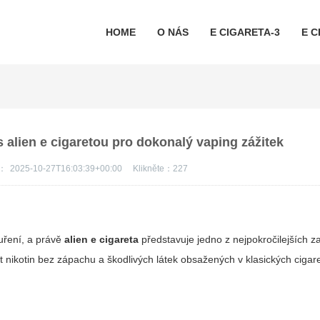
HOME
O NÁS
E CIGARETA-3
E C
s alien e cigaretou pro dokonalý vaping zážitek
s：
2025-10-27T16:03:39+00:00
Klikněte：
227
ouření, a právě
alien e cigareta
představuje jedno z nejpokročilejších za
ít nikotin bez zápachu a škodlivých látek obsažených v klasických cigar