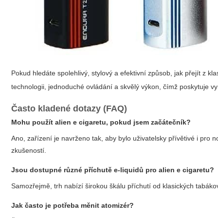
Pokud hledáte spolehlivý, stylový a efektivní způsob, jak přejít z kl
technologii, jednoduché ovládání a skvělý výkon, čímž poskytuje v
Často kladené dotazy (FAQ)
Mohu použít alien e cigaretu, pokud jsem začátečník?
Ano, zařízení je navrženo tak, aby bylo uživatelsky přívětivé i pr
zkušeností.
Jsou dostupné různé příchutě e-liquidů pro alien e cigaretu?
Samozřejmě, trh nabízí širokou škálu příchutí od klasických tabáko
Jak často je potřeba měnit atomizér?