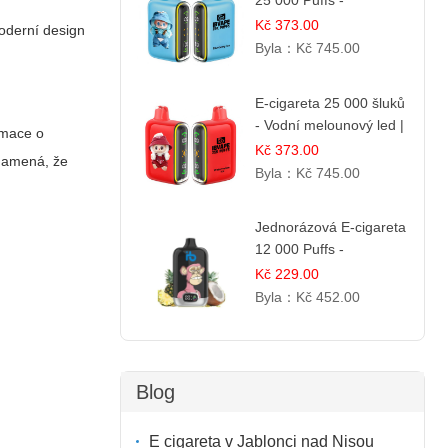
25 000 Puffs -
Jahodová Zmrzlina |
Kč 373.00
oderní design
Krémová sladká příchuť
Byla：
Kč 745.00
E-cigareta 25 000 šluků
- Vodní melounový led |
rmace o
Osvěžující letní příchuť
Kč 373.00
znamená, že
Byla：
Kč 745.00
Jednorázová E-cigareta
12 000 Puffs -
Ananasovo-Kokosová
Kč 229.00
Zmrzlina | Tropický
Byla：
Kč 452.00
dezert
Blog
E cigareta v Jablonci nad Nisou