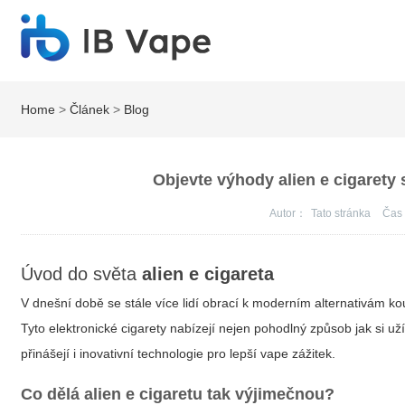
Home
>
Článek
>
Blog
Objevte výhody alien e cigarety 
Autor：
Tato stránka
Ča
Úvod do světa
alien e cigareta
V dnešní době se stále více lidí obrací k moderním alternativám k
Tyto elektronické cigarety nabízejí nejen pohodlný způsob jak si už
přinášejí i inovativní technologie pro
lepší vape zážitek
.
Co dělá
alien e cigaretu
tak výjimečnou?