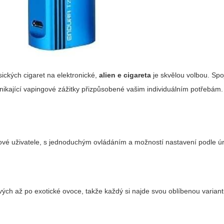
asických cigaret na elektronické,
alien e cigareta
je skvělou volbou. Sp
ynikající vapingové zážitky přizpůsobené vašim individuálním potřebám.
o nové uživatele, s jednoduchým ovládáním a možností nastavení podle 
vých až po exotické ovoce, takže každý si najde svou oblíbenou variant