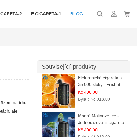
IGARETA-2
E CIGARETA-1
BLOG
Související produkty
Elektronická cigareta s
35 000 šluky - Příchuť
Pomerančový Džem |
Kč 400.00
Dlouhotrvající zážitek
Byla：
Kč 918.00
řízení na trhu.
etách, ale
Modré Malinové Ice -
Jednorázová E-cigareta
s 35 000 šluky | Ibvape
Kč 400.00