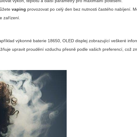
lovat výkon, teplotu a další parametry pro maximální potěšení.
 můžete
vaping
provozovat po celý den bez nutnosti častého nabíjení. M
e zařízení.
apříklad výkonné baterie 18650, OLED displej zobrazující veškeré info
možňuje upravit proudění vzduchu přesně podle vašich preferencí, což 