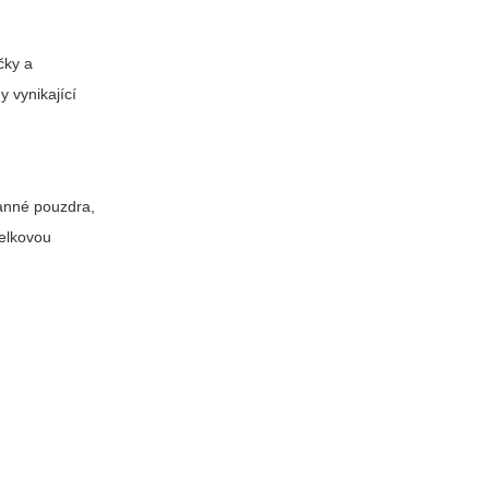
čky a
y vynikající
ranné pouzdra,
celkovou