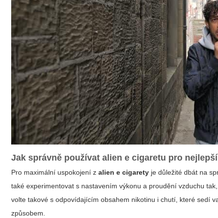
Jak správně používat
alien e cigaretu
pro nejlepš
Pro maximální uspokojení z
alien e cigarety
je důležité dbát na s
také experimentovat s nastavením výkonu a proudění vzduchu tak, a
volte takové s odpovídajícím obsahem nikotinu i chutí, které sedí
způsobem.