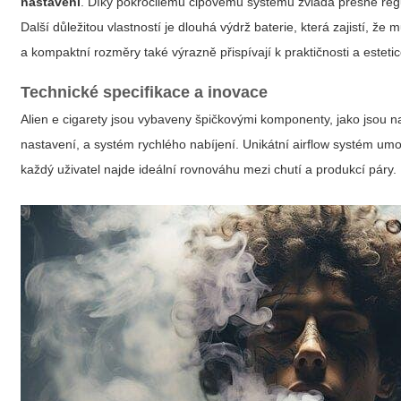
nastavení
. Díky pokročilému čipovému systému zvládá přesně regu
Další důležitou vlastností je dlouhá výdrž baterie, která zajistí, že
a kompaktní rozměry také výrazně přispívají k praktičnosti a estetic
Technické specifikace a inovace
Alien e cigarety jsou vybaveny špičkovými komponenty, jako jsou n
nastavení, a systém rychlého nabíjení. Unikátní airflow systém u
každý uživatel najde ideální rovnováhu mezi chutí a produkcí páry.