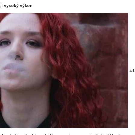
ejí
vysoký výkon
a
f