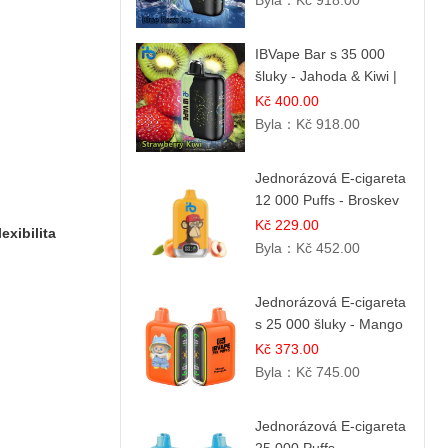
Byla：
Kč 918.00
IBVape Bar s 35 000
šluky - Jahoda & Kiwi |
Osvěžující ovocná
Kč 400.00
směs
Byla：
Kč 918.00
Jednorázová E-cigareta
12 000 Puffs - Broskev
& Ovocná Šťáva |
Kč 229.00
lexibilita
Osvěžující ovocná
Byla：
Kč 452.00
směs
Jednorázová E-cigareta
s 25 000 šluky - Mango
& Ananas | Exotická
Kč 373.00
ovocná směs
Byla：
Kč 745.00
Jednorázová E-cigareta