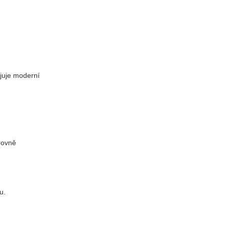
ojuje moderní
úrovně
u.