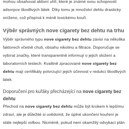
mohou obsahovat aktivní uhlí, které je známé svou schopností
adsorpce
škodlivých látek. Díky tomu je množství dehtu drasticky
sníženo, což přispívá k méně toxickému kouři.
Výběr správných
nove cigarety bez dehtu
na trhu
Výběr správného typu
nove cigarety bez dehtu
závisí na několika
faktorech včetně chuti, obsahu nikotinu a filtrace. Doporučuje se
vybírat značky, které transparentně informují o jejich složení a
laboratorních testech. Kvalitně zpracované
nove cigarety bez
dehtu
mají certifikáty potvrzující jejich účinnost v redukci škodlivých
látek.
Doporučení pro kuřáky přecházející na
nove cigarety bez
dehtu
Přechod na
nove cigarety bez dehtu
může být krokem k lepšímu
zdraví, ale je důležité si uvědomit, že úplné ukončení kouření je
stále nejlepší volbou. Nicméně, pokud není okamžitý odvykací plán