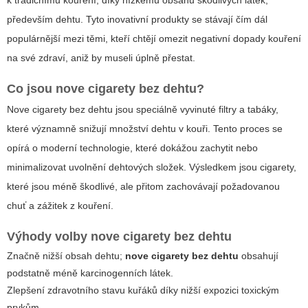
k tradičnímu kouření, díky nízkému obsahu škodlivých látek,
především dehtu. Tyto inovativní produkty se stávají čím dál
populárnější mezi těmi, kteří chtějí omezit negativní dopady kouření
na své zdraví, aniž by museli úplně přestat.
Co jsou
nove cigarety bez dehtu
?
Nove cigarety bez dehtu jsou speciálně vyvinuté filtry a tabáky,
které významně snižují množství dehtu v kouři. Tento proces se
opírá o moderní technologie, které dokážou zachytit nebo
minimalizovat uvolnění dehtových složek. Výsledkem jsou cigarety,
které jsou méně škodlivé, ale přitom zachovávají požadovanou
chuť a zážitek z kouření.
Výhody volby
nove cigarety bez dehtu
Značně nižší obsah dehtu;
nove cigarety bez dehtu
obsahují
podstatně méně karcinogenních látek.
Zlepšení zdravotního stavu kuřáků díky nižší expozici toxickým
prvkům.