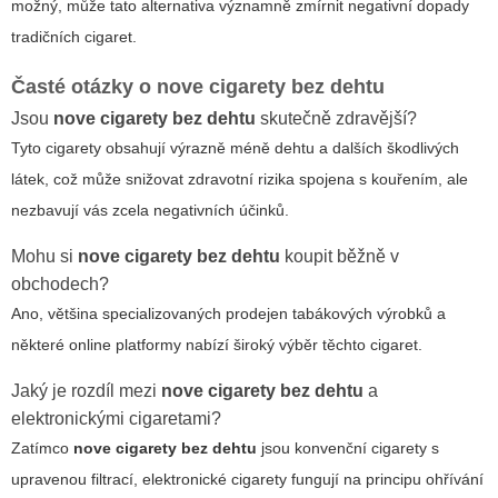
možný, může tato alternativa významně zmírnit negativní dopady
tradičních cigaret.
Časté otázky o
nove cigarety bez dehtu
Jsou
nove cigarety bez dehtu
skutečně zdravější?
Tyto cigarety obsahují výrazně méně dehtu a dalších škodlivých
látek, což může snižovat zdravotní rizika spojena s kouřením, ale
nezbavují vás zcela negativních účinků.
Mohu si
nove cigarety bez dehtu
koupit běžně v
obchodech?
Ano, většina specializovaných prodejen tabákových výrobků a
některé online platformy nabízí široký výběr těchto cigaret.
Jaký je rozdíl mezi
nove cigarety bez dehtu
a
elektronickými cigaretami?
Zatímco
nove cigarety bez dehtu
jsou konvenční cigarety s
upravenou filtrací, elektronické cigarety fungují na principu ohřívání