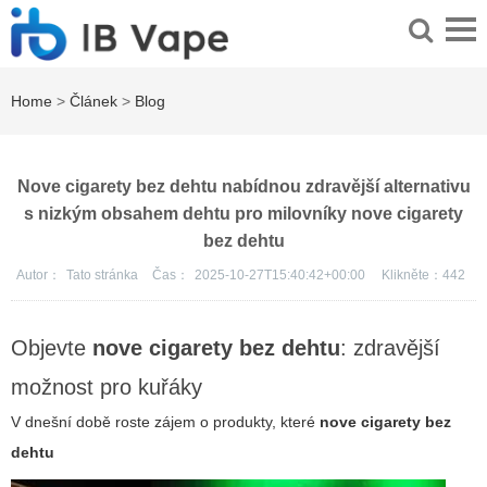
Home
>
Článek
>
Blog
Nove cigarety bez dehtu nabídnou zdravější alternativu
s nizkým obsahem dehtu pro milovníky nove cigarety
bez dehtu
Autor：
Tato stránka
Čas：
2025-10-27T15:40:42+00:00
Klikněte：
442
Objevte
nove cigarety bez dehtu
: zdravější
možnost pro kuřáky
V dnešní době roste zájem o produkty, které
nove cigarety bez
dehtu