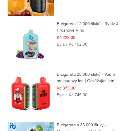
E-cigareta 12 000 šluků - Rybíz &
Hroznové Víno
Kč 229.00
Byla：
Kč 452.00
E-cigareta 25 000 šluků - Vodní
melounový led | Osvěžující letní
příchuť
Kč 373.00
Byla：
Kč 745.00
E-cigareta s 35 000 šluky -