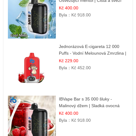
Osvěžující mentol | Čistá a svěží
chuť
Kč 400.00
Byla：
Kč 918.00
Jednorázová E-cigareta 12 000
Puffs - Vodní Melounová Zmrzlina |
Letní dezertní příchuť
Kč 229.00
Byla：
Kč 452.00
IBVape Bar s 35 000 šluky -
Malinový džem | Sladká ovocná
příchuť
Kč 400.00
Byla：
Kč 918.00