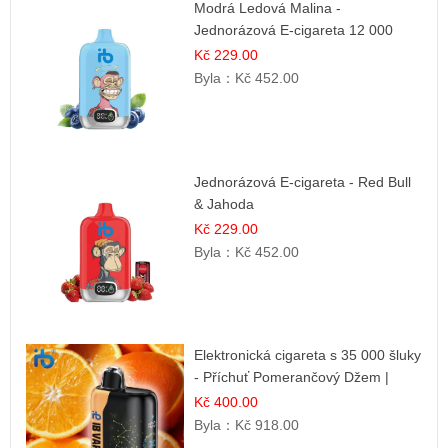
Modrá Ledová Malina -
Jednorázová E-cigareta 12 000
šluků | Osvěžující Bobulová Příchuť
Kč 229.00
Byla：
Kč 452.00
Jednorázová E-cigareta - Red Bull
& Jahoda
Kč 229.00
Byla：
Kč 452.00
Elektronická cigareta s 35 000 šluky
- Příchuť Pomerančový Džem |
Dlouhotrvající zážitek
Kč 400.00
Byla：
Kč 918.00