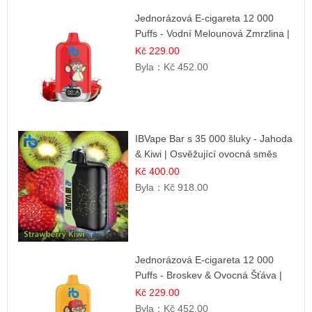
Jednorázová E-cigareta 12 000
Puffs - Vodní Melounová Zmrzlina |
Letní dezertní příchuť
Kč 229.00
Byla：
Kč 452.00
IBVape Bar s 35 000 šluky - Jahoda
& Kiwi | Osvěžující ovocná směs
Kč 400.00
Byla：
Kč 918.00
Jednorázová E-cigareta 12 000
Puffs - Broskev & Ovocná Šťáva |
Osvěžující ovocná směs
Kč 229.00
Byla：
Kč 452.00