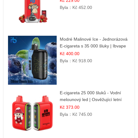
Kč 229.00
Byla：
Kč 452.00
Modré Malinové Ice - Jednorázová
E-cigareta s 35 000 šluky | Ibvape
Kč 400.00
Byla：
Kč 918.00
E-cigareta 25 000 šluků - Vodní
melounový led | Osvěžující letní
příchuť
Kč 373.00
Byla：
Kč 745.00