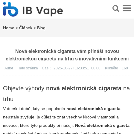
Home
>
Článek
>
Blog
Nová elektronická cigareta vám přináší novou
elektronickou cigaretu na trhu s inovativními funkcemi
Autor：
Tato stránka
Čas：
2025-10-27T16:33:51+00:00
Klikněte：
169
Objevte výhody
nová elektronická cigareta
na
trhu
V dnešní době, kdy se popularita
nová elektronická cigareta
neustále zvyšuje, je důležité znát všechny klíčové vlastnosti a
inovace, které tyto produkty přinášejí.
Nová elektronická cigareta
nabízí revoluční funkce, které zdokonalují zážitek z vapování a