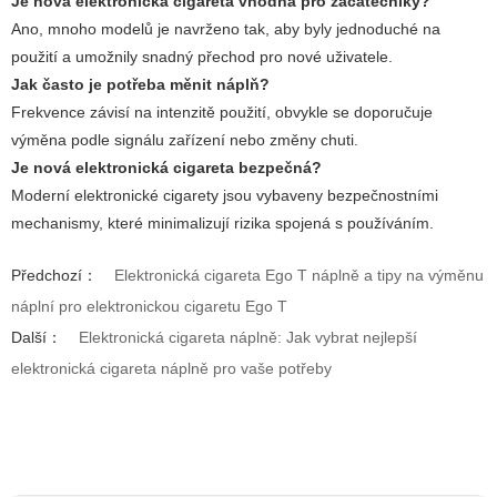
Je
nová elektronická cigareta
vhodná pro začátečníky?
Ano, mnoho modelů je navrženo tak, aby byly jednoduché na
použití a umožnily snadný přechod pro nové uživatele.
Jak často je potřeba měnit náplň?
Frekvence závisí na intenzitě použití, obvykle se doporučuje
výměna podle signálu zařízení nebo změny chuti.
Je
nová elektronická cigareta
bezpečná?
Moderní elektronické cigarety jsou vybaveny bezpečnostními
mechanismy, které minimalizují rizika spojená s používáním.
Předchozí：
Elektronická cigareta Ego T náplně a tipy na výměnu
náplní pro elektronickou cigaretu Ego T
Další：
Elektronická cigareta náplně: Jak vybrat nejlepší
elektronická cigareta náplně pro vaše potřeby