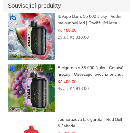
Související produkty
IBVape Bar s 35 000 šluky - Vodní
melounový led | Osvěžující letní
příchuť
Kč 400.00
Byla：
Kč 918.00
E-cigareta s 35 000 šluky - Čerstvé
hrozny | Osvěžující ovocná příchuť
Kč 400.00
Byla：
Kč 918.00
Jednorázová E-cigareta - Red Bull
& Jahoda