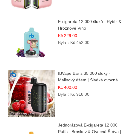
E-cigareta 12 000 šluků - Rybíz &
Hroznové Víno
Kč 229.00
Byla：
Kč 452.00
IBVape Bar s 35 000 šluky -
Malinový džem | Sladká ovocná
příchuť
Kč 400.00
Byla：
Kč 918.00
Jednorázová E-cigareta 12 000
Puffs - Broskev & Ovocná Šťáva |