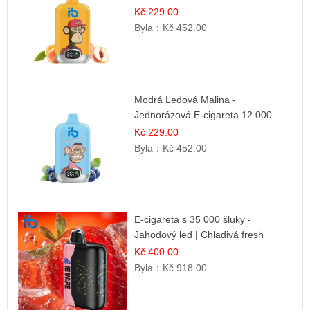
Osvěžující ovocná směs
Kč 229.00
Byla：
Kč 452.00
Modrá Ledová Malina -
Jednorázová E-cigareta 12 000
šluků | Osvěžující Bobulová Příchuť
Kč 229.00
Byla：
Kč 452.00
E-cigareta s 35 000 šluky -
Jahodový led | Chladivá fresh
příchuť
Kč 400.00
Byla：
Kč 918.00