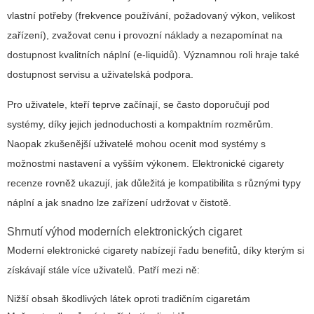
vlastní potřeby (frekvence používání, požadovaný výkon, velikost
zařízení), zvažovat cenu i provozní náklady a nezapomínat na
dostupnost kvalitních náplní (e-liquidů). Významnou roli hraje také
dostupnost servisu a uživatelská podpora.
Pro uživatele, kteří teprve začínají, se často doporučují pod
systémy, díky jejich jednoduchosti a kompaktním rozměrům.
Naopak zkušenější uživatelé mohou ocenit mod systémy s
možnostmi nastavení a vyšším výkonem.
Elektronické cigarety
recenze
rovněž ukazují, jak důležitá je kompatibilita s různými typy
náplní a jak snadno lze zařízení udržovat v čistotě.
Shrnutí výhod moderních elektronických cigaret
Moderní elektronické cigarety nabízejí řadu benefitů, díky kterým si
získávají stále více uživatelů. Patří mezi ně:
Nižší obsah škodlivých látek oproti tradičním cigaretám