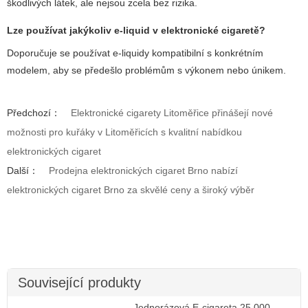
škodlivých látek, ale nejsou zcela bez rizika.
Lze používat jakýkoliv e-liquid v elektronické cigaretě?
Doporučuje se používat e-liquidy kompatibilní s konkrétním
modelem, aby se předešlo problémům s výkonem nebo únikem.
Předchozí：
Elektronické cigarety Litoměřice přinášejí nové
možnosti pro kuřáky v Litoměřicích s kvalitní nabídkou
elektronických cigaret
Další：
Prodejna elektronických cigaret Brno nabízí
elektronických cigaret Brno za skvělé ceny a široký výběr
Související produkty
Jednorázová E-cigareta 25 000