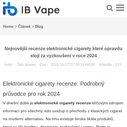
Home
>
Článek
>
Blog
Nejnovější recenze elektronické cigarety které opravdu
stojí za vyzkoušení v roce 2024
Autor：
Tato stránka
Čas：
2025-10-27T17:45:31+00:00
Klikněte：
215
Elektronické cigarety recenze: Podrobný
průvodce pro rok 2024
V dnešní době je
elektronické cigarety recenze
klíčovým zdrojem
informací pro všechny, kdo uvažují o přechodu z klasických cigaret
na moderní alternativu. Na trhu existuje široká škála produktů,
které se liší kvalitou, designem, technologií i cenou. Proto je