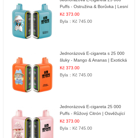
Puffs - Ostružina & Borůvka | Lesní
ovocná směs
Kč 373.00
Byla：
Kč 745.00
Jednorázová E-cigareta s 25 000
šluky - Mango & Ananas | Exotická
ovocná směs
Kč 373.00
Byla：
Kč 745.00
Jednorázová E-cigareta 25 000
Puffs - Růžový Citrón | Osvěžující
citrusová příchuť
Kč 373.00
Byla：
Kč 745.00