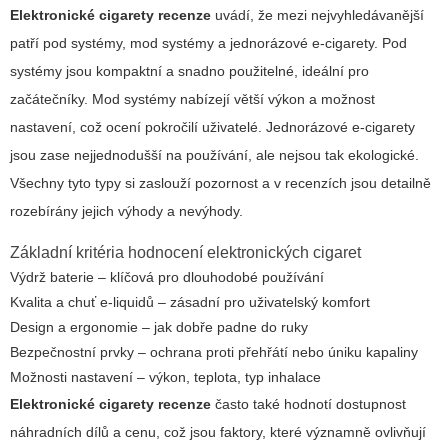
Elektronické cigarety recenze
uvádí, že mezi nejvyhledávanější
patří pod systémy, mod systémy a jednorázové e-cigarety. Pod
systémy jsou kompaktní a snadno použitelné, ideální pro
začátečníky. Mod systémy nabízejí větší výkon a možnost
nastavení, což ocení pokročilí uživatelé. Jednorázové e-cigarety
jsou zase nejjednodušší na používání, ale nejsou tak ekologické.
Všechny tyto typy si zaslouží pozornost a v recenzích jsou detailně
rozebírány jejich výhody a nevýhody.
Základní kritéria hodnocení elektronických cigaret
Výdrž baterie – klíčová pro dlouhodobé používání
Kvalita a chuť e-liquidů – zásadní pro uživatelský komfort
Design a ergonomie – jak dobře padne do ruky
Bezpečnostní prvky – ochrana proti přehřátí nebo úniku kapaliny
Možnosti nastavení – výkon, teplota, typ inhalace
Elektronické cigarety recenze
často také hodnotí dostupnost
náhradních dílů a cenu, což jsou faktory, které významně ovlivňují