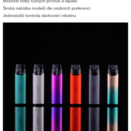
Možnost volby různých příchutí e-liquidů
Široká nabídka modelů dle osobních preferencí
Jednodušší kontrola dávkování nikotinu