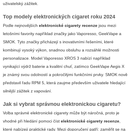
uživatelský zážitek.
Top modely elektronických cigaret roku 2024
Podle nejnovějších
elektronické cigarety recenze
jsou mezi
letošními favority například značky jako Vaporesso, GeekVape a
SMOK. Tyto značky přicházejí s inovativními řešeními, které
kombinují vysoký výkon, snadnou obsluhu a rozsáhlé možnosti
personalizace. Model Vaporesso XROS 3 nabízí například
vynikající výdrž baterie a kvalitní chuť, zatímco GeekVape Aegis X
je známý svou odolností a pokročilými funkčními prvky. SMOK nově
představil řadu RPM 5, která zaujme především uživatele hledající
silnější zážitek z vapování.
Jak si vybrat správnou elektronickou cigaretu?
Volba správné elektronické cigarety může být náročná, proto je
vhodné při hledání pomoci číst
elektronické cigarety recenze
,
které nabízejí praktické rady. Mezi doporučení patří: zaměřit se na