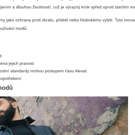
íjením a dlouhou životností, což je výrazný krok vpřed oproti starším 
my jako ochrana proti zkratu, přebití nebo hlubokému vybití. Tyto inov
 používání modů.
d.
ena jejich pravost.
čnostní standardy mohou postupem času klesat.
 opotřebení.
 modů