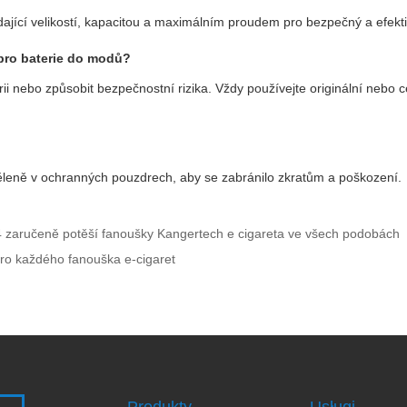
ídající velikostí, kapacitou a maximálním proudem pro bezpečný a efekt
 pro
baterie do modů
?
 nebo způsobit bezpečnostní rizika. Vždy používejte originální nebo c
ěleně v ochranných pouzdrech, aby se zabránilo zkratům a poškození.
24 zaručeně potěší fanoušky Kangertech e cigareta ve všech podobách
pro každého fanouška e-cigaret