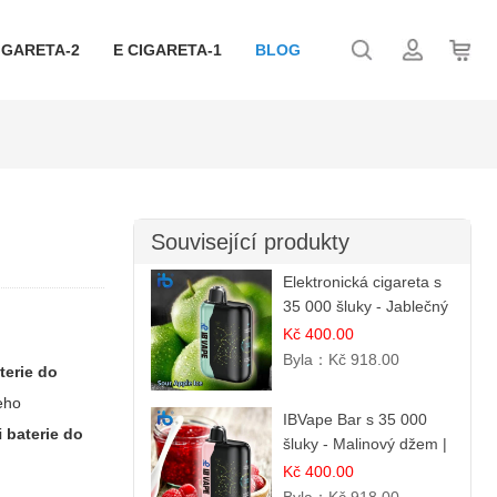
IGARETA-2
E CIGARETA-1
BLOG
Související produkty
Elektronická cigareta s
35 000 šluky - Jablečný
kyselý led | Osvěžující
Kč 400.00
kyselá jablka
Byla：
Kč 918.00
terie do
jeho
IBVape Bar s 35 000
ti
baterie do
šluky - Malinový džem |
Sladká ovocná příchuť
Kč 400.00