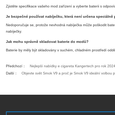
Zjistěte specifikace vašeho mod zařízení a vyberte baterii s odpov
Je bezpečné používat nabíječku, která není určena speciálně
Nedoporučuje se, protože nevhodná nabíječka může poškodit baterii
nabíječky.
Jak mohu správně skladovat
baterie do modů
?
Baterie by měly být skladovány v suchém, chladném prostředí odd
Předchozí：
Nejlepší nabídky e cigareta Kangertech pro rok 20
Další：
Objevte svět Smok V9 a proč je Smok V9 ideální volbou 