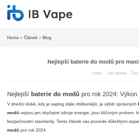
Home
>
Článek
>
Blog
Nejlepší baterie do modů pro max
Autor：
Tato stránka
Ča
Nejlepší
baterie do modů
pro rok 2024: Výkon
V dnešní době, kdy je vaping stále oblíbenější, je výběr správných
modů
nejsou jen obyčejné zdroje energie; jsou klíčovým prvkem, kt
bezpečnostní standardy. Tento článek vás provede důležitými aspekty,
modů
pro rok 2024.