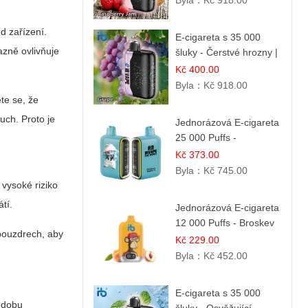
Byla：
Kč 918.00
d zařízení.
E-cigareta s 35 000
azně ovlivňuje
šluky - Čerstvé hrozny |
Osvěžující ovocná
Kč 400.00
příchuť
Byla：
Kč 918.00
te se, že
uch. Proto je
Jednorázová E-cigareta
25 000 Puffs -
Ostružina & Borůvka |
Kč 373.00
Lesní ovocná směs
Byla：
Kč 745.00
vysoké riziko
tí.
Jednorázová E-cigareta
12 000 Puffs - Broskev
 pouzdrech, aby
& Ovocná Šťáva |
Kč 229.00
Osvěžující ovocná
Byla：
Kč 452.00
směs
E-cigareta s 35 000
í dobu