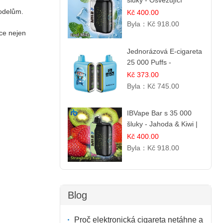
šluky - Osvěžující
mentol | Čistá a svěží
modelům.
Kč 400.00
chuť
Byla：
Kč 918.00
ace nejen
Jednorázová E-cigareta
25 000 Puffs -
Jahodová Zmrzlina |
Kč 373.00
Krémová sladká příchuť
Byla：
Kč 745.00
IBVape Bar s 35 000
šluky - Jahoda & Kiwi |
Osvěžující ovocná
Kč 400.00
směs
Byla：
Kč 918.00
Blog
Proč elektronická cigareta netáhne a