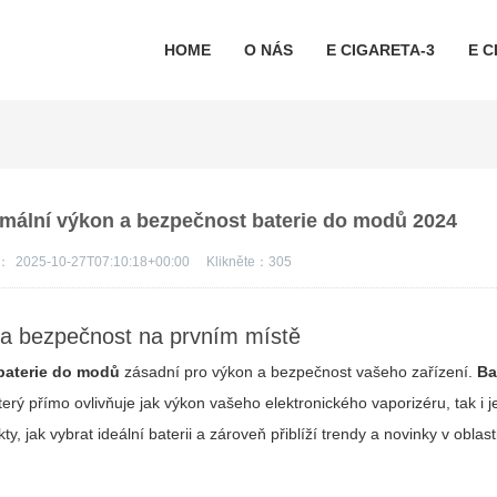
HOME
O NÁS
E CIGARETA-3
E C
imální výkon a bezpečnost baterie do modů 2024
s：
2025-10-27T07:10:18+00:00
Klikněte：
305
 a bezpečnost na prvním místě
baterie do modů
zásadní pro výkon a bezpečnost vašeho zařízení.
Ba
erý přímo ovlivňuje jak výkon vašeho elektronického vaporizéru, tak i 
 jak vybrat ideální baterii a zároveň přiblíží trendy a novinky v oblas