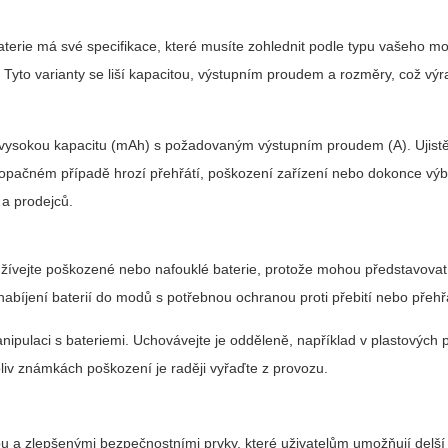
erie má své specifikace, které musíte zohlednit podle typu vašeho mo
. Tyto varianty se liší kapacitou, výstupním proudem a rozměry, což výr
it vysokou kapacitu (mAh) s požadovaným výstupním proudem (A). Ujistě
V opačném případě hrozí přehřátí, poškození zařízení nebo dokonce výb
a prodejců.
žívejte poškozené nebo nafouklé baterie, protože mohou představovat 
nabíjení baterií do modů s potřebnou ochranou proti přebití nebo přehřá
ipulaci s bateriemi. Uchovávejte je odděleně, například v plastových
koliv známkách poškození je raději vyřaďte z provozu.
ou a zlepšenými bezpečnostními prvky, které uživatelům umožňují delš