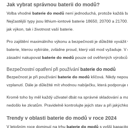
Jak vybrat správnou
baterii do modů
?
Volba vhodné
baterie do modů
není jednoduchá, protože každá bat
Nejčastější typy jsou lithium-iontové baterie 18650, 20700 a 21700
jak výkon, tak i životnost vaší baterie.
Pro zajištění maximálního výkonu a bezpečnosti je důležité vyváž
baterie, kterou vybíráte, zvládne proud, který váš mod vyžaduje. 
zásadní nakupovat
baterie do modů
pouze od ověřených výrobců 
Bezpečnostní opatření při používání
baterie do modů
Bezpečnost je při používání
baterie do modů
klíčová. Nikdy nepou
vzplanutí. Dále je důležité mít vhodnou nabíječku, která podporuje 
Kromě toho by měl každý uživatel dbát na správné skladování a man
nedošlo ke zkratům. Pravidelně kontrolujte jejich stav a při jakých
Trendy v oblasti
baterie do modů
v roce 2024
V letošním roce dominují na trhu
baterie do modů
s vyšší kapacit