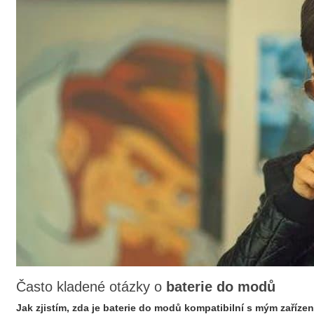
Často kladené otázky o
baterie do modů
Jak zjistím, zda je
baterie do modů
kompatibilní s mým zaříze