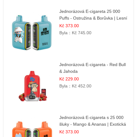
Jednorázová E-cigareta 25 000
Puffs - Ostružina & Borůvka | Lesní
ovocná směs
Kč 373.00
Byla：
Kč 745.00
Jednorázová E-cigareta - Red Bull
& Jahoda
Kč 229.00
Byla：
Kč 452.00
Jednorázová E-cigareta s 25 000
šluky - Mango & Ananas | Exotická
ovocná směs
Kč 373.00