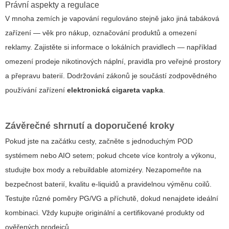
Právní aspekty a regulace
V mnoha zemích je vapování regulováno stejně jako jiná tabáková
zařízení — věk pro nákup, označování produktů a omezení
reklamy. Zajistěte si informace o lokálních pravidlech — například
omezení prodeje nikotinových náplní, pravidla pro veřejné prostory
a přepravu baterií. Dodržování zákonů je součástí zodpovědného
používání zařízení
elektronická cigareta vapka
.
Závěrečné shrnutí a doporučené kroky
Pokud jste na začátku cesty, začněte s jednoduchým POD
systémem nebo AIO setem; pokud chcete více kontroly a výkonu,
studujte box mody a rebuildable atomizéry. Nezapomeňte na
bezpečnost baterií, kvalitu e-liquidů a pravidelnou výměnu coilů.
Testujte různé poměry PG/VG a příchutě, dokud nenajdete ideální
kombinaci. Vždy kupujte originální a certifikované produkty od
ověřených prodejců.