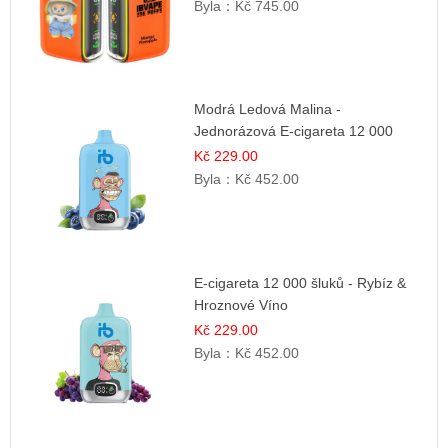
Byla：
Kč 745.00
Modrá Ledová Malina -
Jednorázová E-cigareta 12 000
šluků | Osvěžující Bobulová Příchuť
Kč 229.00
Byla：
Kč 452.00
E-cigareta 12 000 šluků - Rybíz &
Hroznové Víno
Kč 229.00
Byla：
Kč 452.00