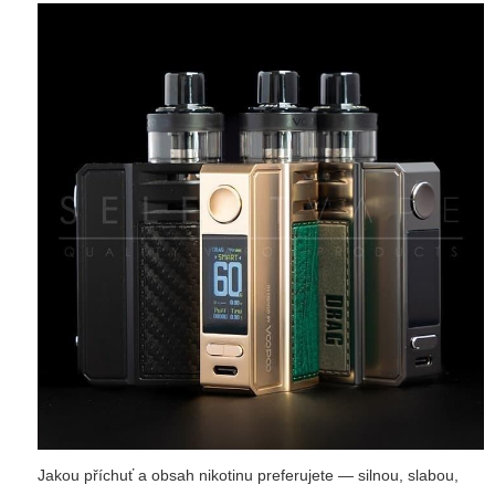
Jakou příchuť a obsah nikotinu preferujete — silnou, slabou,