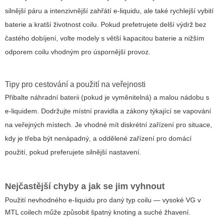
silnější páru a intenzivnější zahřátí e-liquidu, ale také rychlejší vybití
baterie a kratší životnost coilu. Pokud prefetrujete delší výdrž bez
častého dobíjení, volte modely s větší kapacitou baterie a nižším
odporem coilu vhodným pro úspornější provoz.
Tipy pro cestování a použití na veřejnosti
Přibalte náhradní baterii (pokud je vyměnitelná) a malou nádobu s
e-liquidem. Dodržujte místní pravidla a zákony týkající se vapování
na veřejných místech. Je vhodné mít diskrétní zařízení pro situace,
kdy je třeba být nenápadný, a oddělené zařízení pro domácí
použití, pokud preferujete silnější nastavení.
Nejčastější chyby a jak se jim vyhnout
Použití nevhodného e-liquidu pro daný typ coilu — vysoké VG v
MTL coilech může způsobit špatný knoting a suché žhavení.