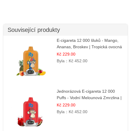
Související produkty
E-cigareta 12 000 šluků - Mango,
Ananas, Broskev | Tropická ovocná
směs
Kč 229.00
Byla：
Kč 452.00
Jednorázová E-cigareta 12 000
Puffs - Vodní Melounová Zmrzlina |
Letní dezertní příchuť
Kč 229.00
Byla：
Kč 452.00