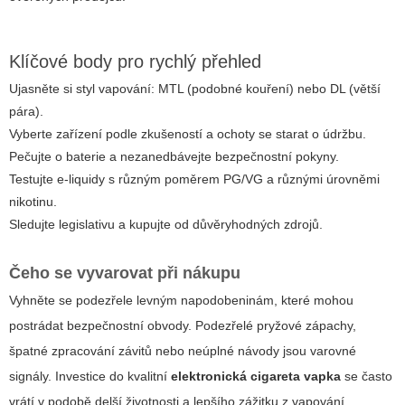
Klíčové body pro rychlý přehled
Ujasněte si styl vapování: MTL (podobné kouření) nebo DL (větší
pára).
Vyberte zařízení podle zkušeností a ochoty se starat o údržbu.
Pečujte o baterie a nezanedbávejte bezpečnostní pokyny.
Testujte e-liquidy s různým poměrem PG/VG a různými úrovněmi
nikotinu.
Sledujte legislativu a kupujte od důvěryhodných zdrojů.
Čeho se vyvarovat při nákupu
Vyhněte se podezřele levným napodobeninám, které mohou
postrádat bezpečnostní obvody. Podezřelé pryžové zápachy,
špatné zpracování závitů nebo neúplné návody jsou varovné
signály. Investice do kvalitní
elektronická cigareta vapka
se často
vrátí v podobě delší životnosti a lepšího zážitku z vapování.