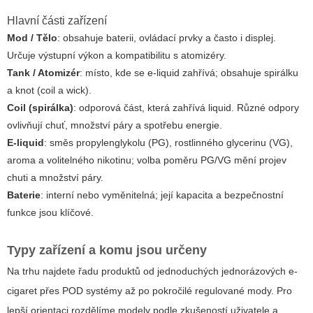
Hlavní části zařízení
Mod / Tělo
: obsahuje baterii, ovládací prvky a často i displej.
Určuje výstupní výkon a kompatibilitu s atomizéry.
Tank / Atomizér
: místo, kde se e-liquid zahřívá; obsahuje spirálku
a knot (coil a wick).
Coil (spirálka)
: odporová část, která zahřívá liquid. Různé odpory
ovlivňují chuť, množství páry a spotřebu energie.
E-liquid
: směs propylenglykolu (PG), rostlinného glycerinu (VG),
aroma a volitelného nikotinu; volba poměru PG/VG mění projev
chuti a množství páry.
Baterie
: interní nebo vyměnitelná; její kapacita a bezpečnostní
funkce jsou klíčové.
Typy zařízení a komu jsou určeny
Na trhu najdete řadu produktů od jednoduchých jednorázových e-
cigaret přes POD systémy až po pokročilé regulované mody. Pro
lepší orientaci rozdělíme modely podle zkušeností uživatele a