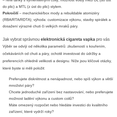
– refill tanky s vyměnitelnými coily; možnost volby mezi DL (do úst
do plic) a MTL (z úst do plic) stylem.
Pokročilí
– mechanické/box mody a rebuildable atomizéry
(RBA/RTA/RDTA); výhoda: customizace výkonu, stavby spirálek a
dosažení výrazné chuti či velkých mraků páry.
Jak vybrat správnou
elektronická cigareta vapka
pro vás
Výběr se odvíjí od několika parametrů: zkušeností s kouřením,
očekáváních od chuti a páry, ochotě investovat do údržby a
preferencích ohledně velikosti a designu. Níže jsou klíčové otázky,
které byste si měli položit:
Preferujete diskrétnost a nenápadnost, nebo spíš výkon a větší
množství páry?
Chcete jednoduché zařízení bez nastavování, nebo preferujete
možnost ladění výkonu a custom coilů?
Máte omezený rozpočet nebo hledáte investici do kvalitního
zařízení, které vydrží roky?