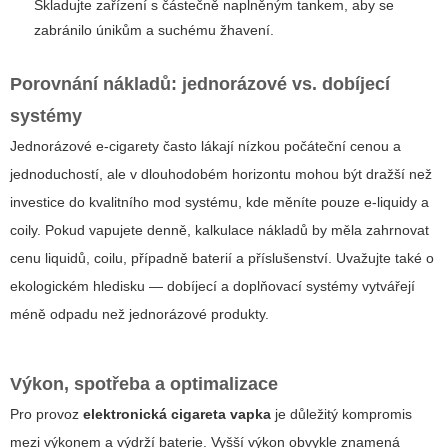
Skladujte zařízení s částečně naplněným tankem, aby se
zabránilo únikům a suchému žhavení.
Porovnání nákladů: jednorázové vs. dobíjecí
systémy
Jednorázové e-cigarety často lákají nízkou počáteční cenou a
jednoduchostí, ale v dlouhodobém horizontu mohou být dražší než
investice do kvalitního mod systému, kde měníte pouze e-liquidy a
coily. Pokud vapujete denně, kalkulace nákladů by měla zahrnovat
cenu liquidů, coilu, případně baterií a příslušenství. Uvažujte také o
ekologickém hledisku — dobíjecí a doplňovací systémy vytvářejí
méně odpadu než jednorázové produkty.
Výkon, spotřeba a optimalizace
Pro provoz
elektronická cigareta vapka
je důležitý kompromis
mezi výkonem a výdrží baterie. Vyšší výkon obvykle znamená