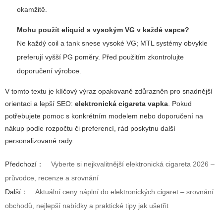
okamžitě.
Mohu použít eliquid s vysokým VG v každé vapce?
Ne každý coil a tank snese vysoké VG; MTL systémy obvykle
preferují vyšší PG poměry. Před použitím zkontrolujte
doporučení výrobce.
V tomto textu je klíčový výraz opakovaně zdůrazněn pro snadnější
orientaci a lepší SEO:
elektronická cigareta vapka
. Pokud
potřebujete pomoc s konkrétním modelem nebo doporučení na
nákup podle rozpočtu či preferencí, rád poskytnu další
personalizované rady.
Předchozí：
Vyberte si nejkvalitnější elektronická cigareta 2026 –
průvodce, recenze a srovnání
Další：
Aktuální ceny náplní do elektronických cigaret – srovnání
obchodů, nejlepší nabídky a praktické tipy jak ušetřit