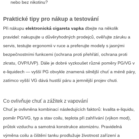
nebo bez nikotinu?
Praktické tipy pro nákup a testování
Při nákupu
elektronická cigareta vapka
dbejte na několik
pravidel: nakupujte u důvěryhodných prodejců, ověřujte záruku a
servis, testujte ergonomii v ruce a preferujte modely s jasnými
bezpečnostními funkcemi (ochrana proti přehřátí, ochrana proti
zkratu, OVP/UVP). Dále je dobré vyzkoušet různé poměry PG/VG v
e-liquidech — vyšší PG obvykle znamená silnější chuť a méně páry,
zatímco vyšší VG dává hustší páru a jemnější projev chuti.
Co ovlivňuje chuť a zážitek z vapování
Chuť je ovlivněna kombinací následujících faktorů: kvalita e-liquidu,
poměr PG/VG, typ a stav coilu, teplota při zahřívání (výkon mod),
průtok vzduchu a samotná konstrukce atomizéru. Pravidelná
výměna coilu a čištění tanku prodlužuje životnost zařízení a