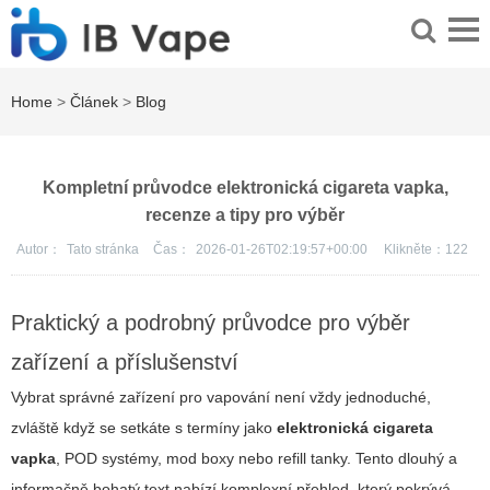
Home
>
Článek
>
Blog
Kompletní průvodce elektronická cigareta vapka,
recenze a tipy pro výběr
Autor：
Tato stránka
Čas：
2026-01-26T02:19:57+00:00
Klikněte：
122
Praktický a podrobný průvodce pro výběr
zařízení a příslušenství
Vybrat správné zařízení pro vapování není vždy jednoduché,
zvláště když se setkáte s termíny jako
elektronická cigareta
vapka
, POD systémy, mod boxy nebo refill tanky. Tento dlouhý a
informačně bohatý text nabízí komplexní přehled, který pokrývá