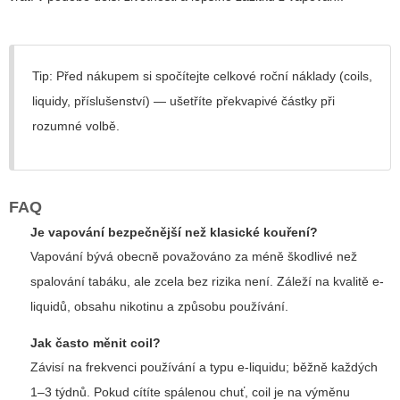
Tip: Před nákupem si spočítejte celkové roční náklady (coils,
liquidy, příslušenství) — ušetříte překvapivé částky při
rozumné volbě.
FAQ
Je vapování bezpečnější než klasické kouření?
Vapování bývá obecně považováno za méně škodlivé než
spalování tabáku, ale zcela bez rizika není. Záleží na kvalitě e-
liquidů, obsahu nikotinu a způsobu používání.
Jak často měnit coil?
Závisí na frekvenci používání a typu e-liquidu; běžně každých
1–3 týdnů. Pokud cítíte spálenou chuť, coil je na výměnu