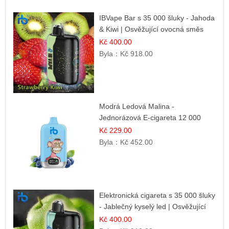
IBVape Bar s 35 000 šluky - Jahoda
& Kiwi | Osvěžující ovocná směs
Kč 400.00
Byla：
Kč 918.00
Modrá Ledová Malina -
Jednorázová E-cigareta 12 000
šluků | Osvěžující Bobulová Příchuť
Kč 229.00
Byla：
Kč 452.00
Elektronická cigareta s 35 000 šluky
- Jablečný kyselý led | Osvěžující
kyselá jablka
Kč 400.00