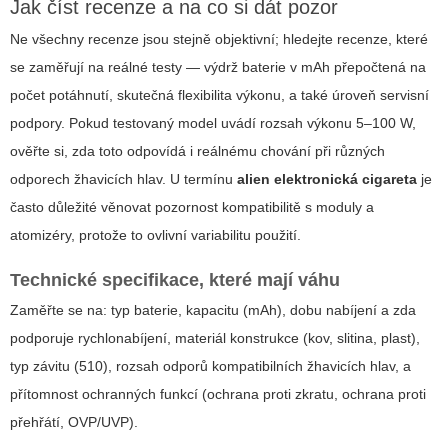
Jak číst recenze a na co si dát pozor
Ne všechny recenze jsou stejně objektivní; hledejte recenze, které
se zaměřují na reálné testy — výdrž baterie v mAh přepočtená na
počet potáhnutí, skutečná flexibilita výkonu, a také úroveň servisní
podpory. Pokud testovaný model uvádí rozsah výkonu 5–100 W,
ověřte si, zda toto odpovídá i reálnému chování při různých
odporech žhavicích hlav. U termínu
alien elektronická cigareta
je
často důležité věnovat pozornost kompatibilitě s moduly a
atomizéry, protože to ovlivní variabilitu použití.
Technické specifikace, které mají váhu
Zaměřte se na: typ baterie, kapacitu (mAh), dobu nabíjení a zda
podporuje rychlonabíjení, materiál konstrukce (kov, slitina, plast),
typ závitu (510), rozsah odporů kompatibilních žhavicích hlav, a
přítomnost ochranných funkcí (ochrana proti zkratu, ochrana proti
přehřátí, OVP/UVP).