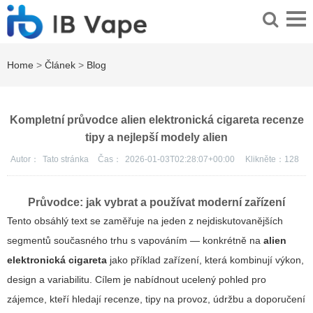
Home
>
Článek
>
Blog
Kompletní průvodce alien elektronická cigareta recenze
tipy a nejlepší modely alien
Autor：
Tato stránka
Čas：
2026-01-03T02:28:07+00:00
Klikněte：
128
Průvodce: jak vybrat a používat moderní zařízení
Tento obsáhlý text se zaměřuje na jeden z nejdiskutovanějších
segmentů současného trhu s vapováním — konkrétně na
alien
elektronická cigareta
jako příklad zařízení, která kombinují výkon,
design a variabilitu. Cílem je nabídnout ucelený pohled pro
zájemce, kteří hledají recenze, tipy na provoz, údržbu a doporučení