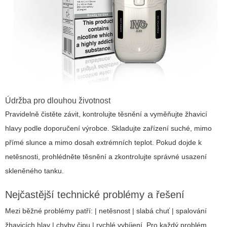
Údržba pro dlouhou životnost
Pravidelně čistěte závit, kontrolujte těsnění a vyměňujte žhavicí
hlavy podle doporučení výrobce. Skladujte zařízení suché, mimo
přímé slunce a mimo dosah extrémních teplot. Pokud dojde k
netěsnosti, prohlédněte těsnění a zkontrolujte správné usazení
skleněného tanku.
Nejčastější technické problémy a řešení
Mezi běžné problémy patří: | netěsnost | slabá chuť | spalování
žhavicích hlav | chyby čipu | rychlé vybíjení. Pro každý problém