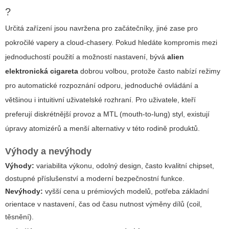
?
Určitá zařízení jsou navržena pro začátečníky, jiné zase pro
pokročilé vapery a cloud-chasery. Pokud hledáte kompromis mezi
jednoduchostí použití a možností nastavení, bývá
alien
elektronická cigareta
dobrou volbou, protože často nabízí režimy
pro automatické rozpoznání odporu, jednoduché ovládání a
většinou i intuitivní uživatelské rozhraní. Pro uživatele, kteří
preferují diskrétnější provoz a MTL (mouth-to-lung) styl, existují
úpravy atomizérů a menší alternativy v této rodině produktů.
Výhody a nevýhody
Výhody:
variabilita výkonu, odolný design, často kvalitní chipset,
dostupné příslušenství a moderní bezpečnostní funkce.
Nevýhody:
vyšší cena u prémiových modelů, potřeba základní
orientace v nastavení, čas od času nutnost výměny dílů (coil,
těsnění).