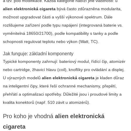
a tzv. pod modifikace. Každá kategorie nabízí jiné vlastnosti: u
alien elektronická cigareta
bývá často zdůrazněna modularita,
možnost upgradovat části a vyšší výkonové spektrum. Dále
rozlišujeme zařízení podle typu napájení (integrovaná baterie vs.
vyměnitelná 18650/21700), podle kompatibility s tanky a podle
schopnosti regulovat teplotu nebo výkon (Watt, TC).
Jak funguje: základní komponenty
Typické komponenty zahrnují: bateriový modul, řídící čip, atomizér
nebo cartridge, žhavicí hlavu (coil), knoflíky pro ovládání a displej.
U výrazných modelů
alien elektronická cigareta
je kladen důraz
na inteligentní čipy, které řeší ochranné mechanismy, přepětí,
přehřátí a optimalizaci spotřeby. Důležité jsou i proudové limity a
kvalita konektorů (např. 510 závit u atomizérů).
Pro koho je vhodná
alien elektronická
cigareta