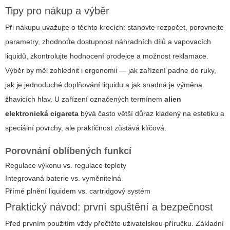
Tipy pro nákup a výběr
Při nákupu uvažujte o těchto krocích: stanovte rozpočet, porovnejte
parametry, zhodnoťte dostupnost náhradních dílů a vapovacích
liquidů, zkontrolujte hodnocení prodejce a možnost reklamace.
Výběr by měl zohlednit i ergonomii — jak zařízení padne do ruky,
jak je jednoduché doplňování liquidu a jak snadná je výměna
žhavicích hlav. U zařízení označených termínem
alien
elektronická cigareta
bývá často větší důraz kladený na estetiku a
speciální povrchy, ale praktičnost zůstává klíčová.
Porovnání oblíbených funkcí
Regulace výkonu vs. regulace teploty
Integrovaná baterie vs. vyměnitelná
Přímé plnění liquidem vs. cartridgový systém
Praktický návod: první spuštění a bezpečnost
Před prvním použitím vždy přečtěte uživatelskou příručku. Základní