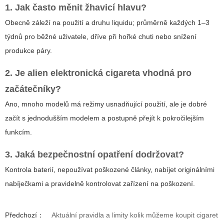
1. Jak často měnit žhavicí hlavu?
Obecně záleží na použití a druhu liquidu; průměrně každých 1–3
týdnů pro běžné uživatele, dříve při hořké chuti nebo snížení
produkce páry.
2. Je
alien elektronická cigareta
vhodná pro
začátečníky?
Ano, mnoho modelů má režimy usnadňující použití, ale je dobré
začít s jednodušším modelem a postupně přejít k pokročilejším
funkcím.
3. Jaká bezpečnostní opatření dodržovat?
Kontrola baterií, nepoužívat poškozené články, nabíjet originálními
nabíječkami a pravidelně kontrolovat zařízení na poškození.
Předchozí：
Aktuální pravidla a limity kolik můžeme koupit cigaret