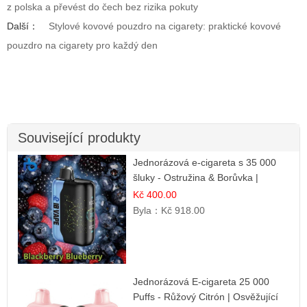
z polska a převést do čech bez rizika pokuty
Další：
Stylové kovové pouzdro na cigarety: praktické kovové
pouzdro na cigarety pro každý den
Související produkty
Jednorázová e-cigareta s 35 000
šluky - Ostružina & Borůvka |
Intenzivní lesní směs
Kč 400.00
Byla：
Kč 918.00
Jednorázová E-cigareta 25 000
Puffs - Růžový Citrón | Osvěžující