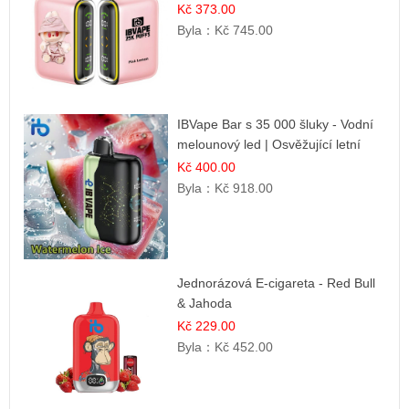
citrusová příchuť
Kč 373.00
Byla：
Kč 745.00
IBVape Bar s 35 000 šluky - Vodní
melounový led | Osvěžující letní
příchuť
Kč 400.00
Byla：
Kč 918.00
Jednorázová E-cigareta - Red Bull
& Jahoda
Kč 229.00
Byla：
Kč 452.00