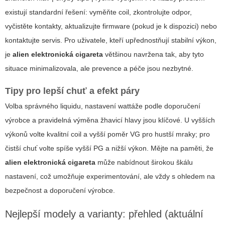
existují standardní řešení: vyměňte coil, zkontrolujte odpor,
vyčistěte kontakty, aktualizujte firmware (pokud je k dispozici) nebo
kontaktujte servis. Pro uživatele, kteří upřednostňují stabilní výkon,
je
alien elektronická cigareta
většinou navržena tak, aby tyto
situace minimalizovala, ale prevence a péče jsou nezbytné.
Tipy pro lepší chuť a efekt páry
Volba správného liquidu, nastavení wattáže podle doporučení
výrobce a pravidelná výměna žhavicí hlavy jsou klíčové. U vyšších
výkonů volte kvalitní coil a vyšší poměr VG pro hustší mraky; pro
čistší chuť volte spíše vyšší PG a nižší výkon. Mějte na paměti, že
alien elektronická cigareta
může nabídnout širokou škálu
nastavení, což umožňuje experimentování, ale vždy s ohledem na
bezpečnost a doporučení výrobce.
Nejlepší modely a varianty: přehled (aktuální