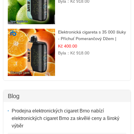
Byla：
Kč 918.00
Elektronická cigareta s 35 000 šluky
- Příchuť Pomerančový Džem |
Dlouhotrvající zážitek
Kč 400.00
Byla：
Kč 918.00
Blog
Prodejna elektronických cigaret Brno nabízí
elektronických cigaret Brno za skvělé ceny a široký
výběr