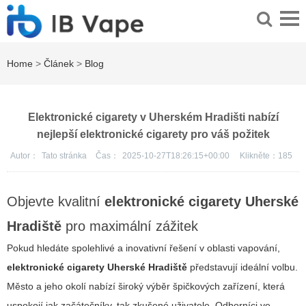
Home
>
Článek
>
Blog
Elektronické cigarety v Uherském Hradišti nabízí
nejlepší elektronické cigarety pro váš požitek
Autor：
Tato stránka
Čas：
2025-10-27T18:26:15+00:00
Klikněte：
185
Objevte kvalitní
elektronické cigarety Uherské
Hradiště
pro maximální zážitek
Pokud hledáte spolehlivé a inovativní řešení v oblasti vapování,
elektronické cigarety Uherské Hradiště
představují ideální volbu.
Město a jeho okolí nabízí široký výběr špičkových zařízení, která
uspokojí jak začátečníky, tak zkušené uživatele. Odborníci ve