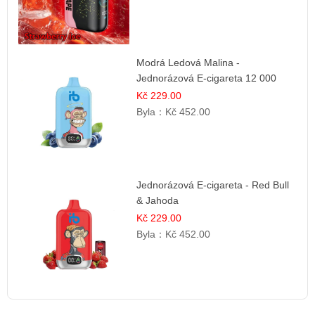
Modrá Ledová Malina -
Jednorázová E-cigareta 12 000
šluků | Osvěžující Bobulová Příchuť
Kč 229.00
Byla：
Kč 452.00
Jednorázová E-cigareta - Red Bull
& Jahoda
Kč 229.00
Byla：
Kč 452.00