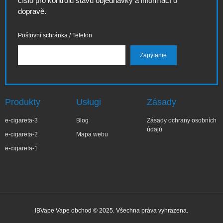
číslo pro kontrolu stavu objednávky a informací o
dopravě.
Poštovní schránka / Telefon
Produkty
Usługi
Zásady
e-cigareta-3
Blog
Zásady ochrany osobních
údajů
e-cigareta-2
Mapa webu
e-cigareta-1
IBVape Vape obchod © 2025. Všechna práva vyhrazena.
✕
Małg***ta