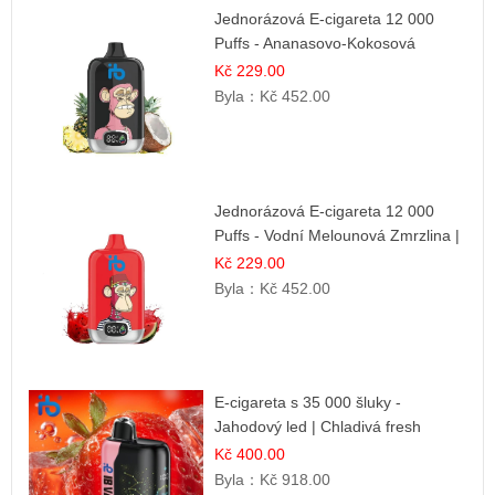
Jednorázová E-cigareta 12 000
Puffs - Ananasovo-Kokosová
Zmrzlina | Tropický dezert
Kč 229.00
Byla：
Kč 452.00
Jednorázová E-cigareta 12 000
Puffs - Vodní Melounová Zmrzlina |
Letní dezertní příchuť
Kč 229.00
Byla：
Kč 452.00
E-cigareta s 35 000 šluky -
Jahodový led | Chladivá fresh
příchuť
Kč 400.00
Byla：
Kč 918.00