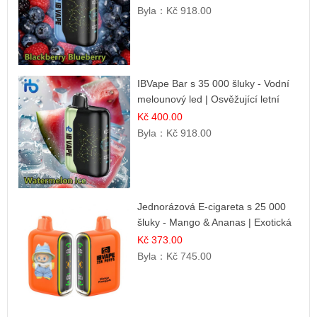
Byla：
Kč 918.00
IBVape Bar s 35 000 šluky - Vodní
melounový led | Osvěžující letní
příchuť
Kč 400.00
Byla：
Kč 918.00
Jednorázová E-cigareta s 25 000
šluky - Mango & Ananas | Exotická
ovocná směs
Kč 373.00
Byla：
Kč 745.00