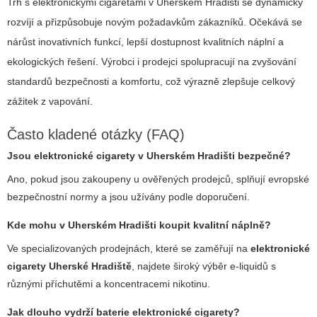
Trh s elektronickými cigaretami v Uherském Hradišti se dynamicky
rozvíjí a přizpůsobuje novým požadavkům zákazníků. Očekává se
nárůst inovativních funkcí, lepší dostupnost kvalitních náplní a
ekologických řešení. Výrobci i prodejci spolupracují na zvyšování
standardů bezpečnosti a komfortu, což výrazně zlepšuje celkový
zážitek z vapování.
Často kladené otázky (FAQ)
Jsou
elektronické cigarety v Uherském Hradišti
bezpečné?
Ano, pokud jsou zakoupeny u ověřených prodejců, splňují evropské
bezpečnostní normy a jsou užívány podle doporučení.
Kde mohu v Uherském Hradišti koupit kvalitní náplně?
Ve specializovaných prodejnách, které se zaměřují na
elektronické
cigarety Uherské Hradiště
, najdete široký výběr e-liquidů s
různými příchutěmi a koncentracemi nikotinu.
Jak dlouho vydrží baterie elektronické cigarety?