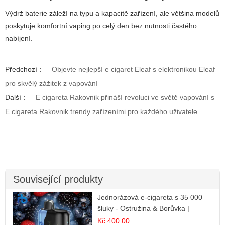
Výdrž baterie záleží na typu a kapacitě zařízení, ale většina modelů
poskytuje komfortní vaping po celý den bez nutnosti častého
nabíjení.
Předchozí：
Objevte nejlepší e cigaret Eleaf s elektronikou Eleaf
pro skvělý zážitek z vapování
Další：
E cigareta Rakovnik přináší revoluci ve světě vapování s
E cigareta Rakovnik trendy zařízeními pro každého uživatele
Související produkty
Jednorázová e-cigareta s 35 000
šluky - Ostružina & Borůvka |
Intenzivní lesní směs
Kč 400.00