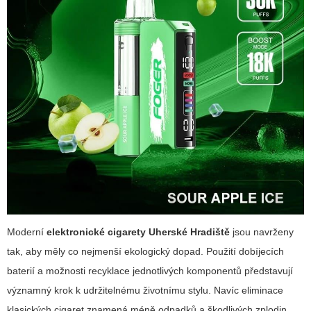
Moderní
elektronické cigarety Uherské Hradiště
jsou navrženy
tak, aby měly co nejmenší ekologický dopad. Použití dobíjecích
baterií a možnosti recyklace jednotlivých komponentů představují
významný krok k udržitelnému životnímu stylu. Navíc eliminace
klasických cigaret znamená méně odpadků a škodlivých zplodin.