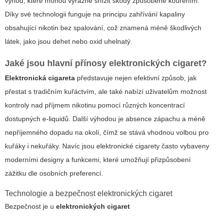
výhod, které mohou výrazně snížit škody způsobené kouřením.
Díky své technologii funguje na principu zahřívání kapaliny
obsahující nikotin bez spalování, což znamená méně škodlivých
látek, jako jsou dehet nebo oxid uhelnatý.
Jaké jsou hlavní přínosy elektronických cigaret?
Elektronická cigareta
představuje nejen efektivní způsob, jak
přestat s tradičním kuřáctvím, ale také nabízí uživatelům možnost
kontroly nad příjmem nikotinu pomocí různých koncentrací
dostupných e-liquidů. Další výhodou je absence zápachu a méně
nepříjemného dopadu na okolí, čímž se stává vhodnou volbou pro
kuřáky i nekuřáky.
Navíc
jsou elektronické cigarety často vybaveny
moderními designy a funkcemi, které umožňují přizpůsobení
zážitku dle osobních preferencí.
Technologie a bezpečnost elektronických cigaret
Bezpečnost je u
elektronických cigaret