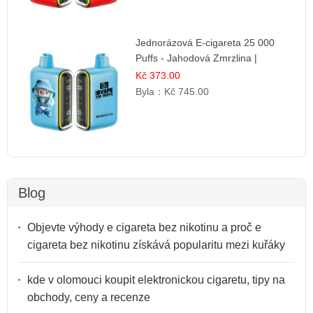
Jednorázová E-cigareta 25 000
Puffs - Jahodová Zmrzlina |
Krémová sladká příchuť
Kč 373.00
Byla：
Kč 745.00
Blog
Objevte výhody e cigareta bez nikotinu a proč e
cigareta bez nikotinu získává popularitu mezi kuřáky
kde v olomouci koupit elektronickou cigaretu, tipy na
obchody, ceny a recenze