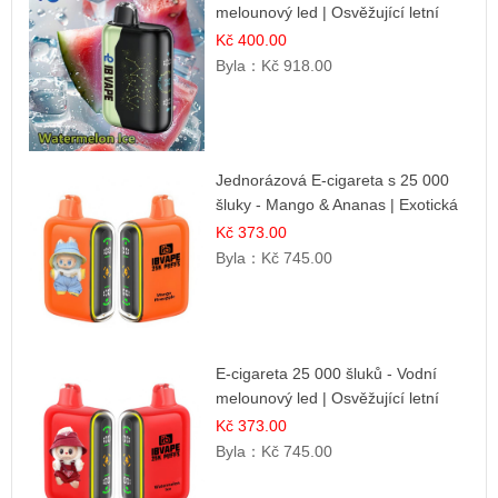
melounový led | Osvěžující letní
příchuť
Kč 400.00
Byla：
Kč 918.00
Jednorázová E-cigareta s 25 000
šluky - Mango & Ananas | Exotická
ovocná směs
Kč 373.00
Byla：
Kč 745.00
E-cigareta 25 000 šluků - Vodní
melounový led | Osvěžující letní
příchuť
Kč 373.00
Byla：
Kč 745.00