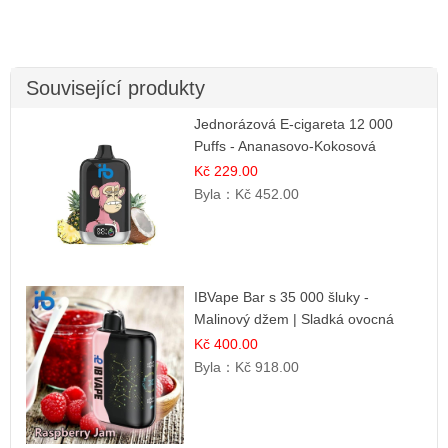
Související produkty
Jednorázová E-cigareta 12 000
Puffs - Ananasovo-Kokosová
Zmrzlina | Tropický dezert
Kč 229.00
Byla：
Kč 452.00
IBVape Bar s 35 000 šluky -
Malinový džem | Sladká ovocná
příchuť
Kč 400.00
Byla：
Kč 918.00