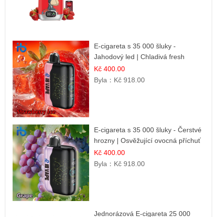
E-cigareta s 35 000 šluky -
Jahodový led | Chladivá fresh
příchuť
Kč 400.00
Byla：
Kč 918.00
E-cigareta s 35 000 šluky - Čerstvé
hrozny | Osvěžující ovocná příchuť
Kč 400.00
Byla：
Kč 918.00
Jednorázová E-cigareta 25 000