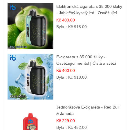
Elektronická cigareta s 35 000 šluky
- Jablečný kyselý led | Osvěžující
kyselá jablka
Kč 400.00
Byla：
Kč 918.00
E-cigareta s 35 000 šluky -
Osvěžující mentol | Čistá a svěží
chuť
Kč 400.00
Byla：
Kč 918.00
Jednorázová E-cigareta - Red Bull
& Jahoda
Kč 229.00
Byla：
Kč 452.00