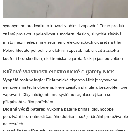
synonymem pro kvalitu a inovaci v oblasti vapování. Tento produkt,
známý pro svou spolehlivost a moderní design, si rychle získává
místo mezi nejlepšími v segmentu elektronických cigaret na trhu.
Pokud hledáte pohodlný a efektivní způsob, jak si užít zážitek z
kouření bez škodlivin,
elektronická cigareta Nick
je jasnou volbou.
Klíčové vlastnosti elektronické cigarety Nick
Vyspělá technologie:
Elektronická cigareta Nick je vybavena
nejnovějšími technologiemi, které zajišťují plynulé a bezproblémové
vapování. Díky inteligentnímu systému regulace výkonu se
přizpůsobí vašim potřebám.
Dlouhá výdrž baterie:
Výkonná baterie přináší dlouhodobé
používání bez nutnosti častého dobíjení, což je ideální pro uživatele
na cestách.
Široká škála příchutí:
Elektronická cigareta Nick podporuje různé