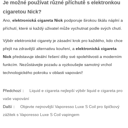
Je možné používat různé příchutě s elektronkou
cigaretou Nick?
Ano,
elektronická cigareta Nick
podporuje širokou škálu náplní a
příchutí, které si každý uživatel může vychutnat podle svých chutí.
Výběr elektronické cigarety je zásadní krok pro každého, kdo chce
přejít na zdravější alternativu kouření, a
elektronická cigareta
Nick
představuje ideální řešení díky své spolehlivosti a moderním
funkcím. Nezůstávejte pozadu a vyzkoušejte samotný vrchol
technologického pokroku v oblasti vapování!
Předchozí：
Liquid e cigareta nejlepší výběr liquid e cigareta pro
vaše vapování
Další：
Objevte nejnovější Vaporesso Luxe S Coil pro špičkový
zážitek s Vaporesso Luxe S Coil vapingem